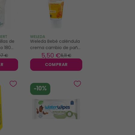
BERT
WELEDA
llas de
Weleda Bebé caléndula
o 180
crema cambio de pañal
75ml
5
,50 €
97 €
6
,11 €
AR
COMPRAR
-10%