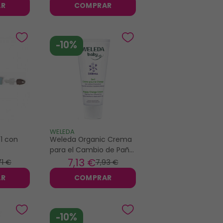
AR
COMPRAR
Toallitas
-10%
WELEDA
 1 con
Weleda Organic Crema
para el Cambio de Pañal
3 en 1 50ml
7
,13 €
71 €
7
,93 €
AR
COMPRAR
-10%