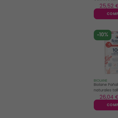
16kg 36 unité
25
,52 
COM
-10%
BIOLANE
Biolane Paña
naturales tal
15kg x42
26
,04 
COM