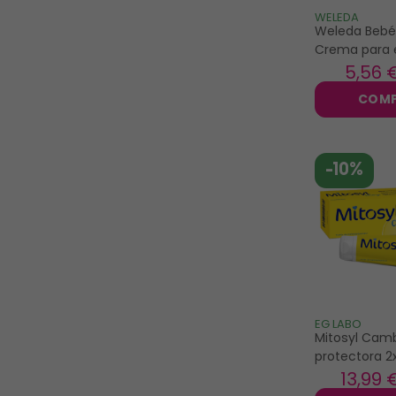
nuk
WELEDA
Weleda Bebé
pampers
Crema para 
de Pañal 75m
5
,56 
urgo
perfume
uriage
COM
waterwipes
weleda
-10%
EG LABO
Mitosyl Cam
protectora 2
13
,99 