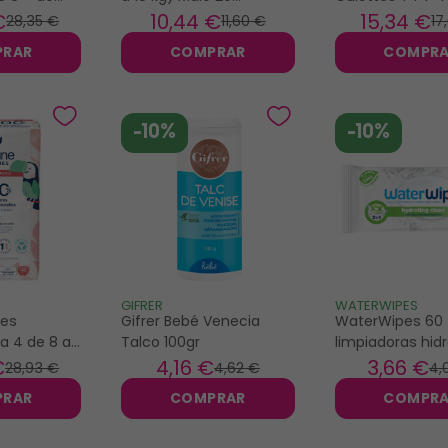
s
unidades
Malo 30 unidad
€
10
,44 €
15
,34 €
28
,35 €
11
,60 €
17
PRAR
COMPRAR
COMPR
-10%
-10%
GIFRER
WATERWIPES
les
Gifrer Bebé Venecia
WaterWipes 60 t
la 4 de 8 a
Talco 100gr
limpiadoras hid
con Aloe vera
€
4
,16 €
3
,66 €
28
,93 €
4
,62 €
4
,
PRAR
COMPRAR
COMPR