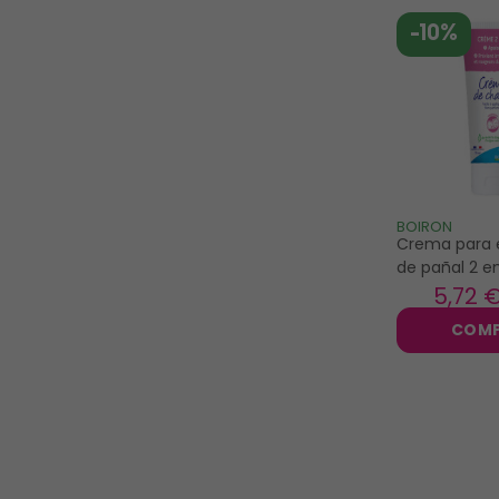
-10%
BOIRON
Crema para 
de pañal 2 en
75ml
5
,72 
COM