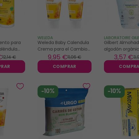
WELEDA
LABORATOIRE GIL
ento para
Weleda Baby Calendula
Gilbert Almohadi
aléndula
Crema para el Cambio
algodón orgánic
de Pañal Set de 2 x 75ml
rectángulos
€
9
,95 €
3
,57 €
12
,14 €
11
,06 €
3
,
PRAR
COMPRAR
COMPR
-10%
-10%