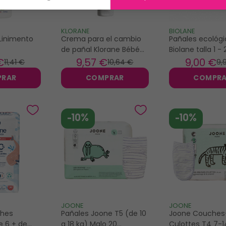
KLORANE
BIOLANE
Linimento
Crema para el cambio
Pañales ecológi
de pañal Klorane Bébé
Biolane talla 1 - 
bio Caléndula 100ml
€
9
,57 €
9
,00 €
11
,41 €
10
,64 €
9
,
PRAR
COMPRAR
COMPR
-10%
-10%
JOONE
JOONE
ches
Pañales Joone T5 (de 10
Joone Couches
le 6 + de
a 18 kg) Malo 20
Culottes T4 7-1