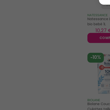
NATESSANCE
Natessance 
bio bebé 1L
10
,27 
COM
-10%
BIOLANE
Biolane Cou
Culottes tail