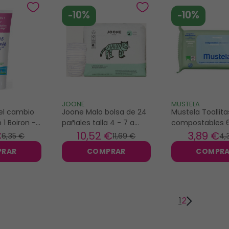
-10%
-10%
JOONE
MUSTELA
el cambio
Joone Malo bolsa de 24
Mustela Toallita
 1 Boiron -
pañales talla 4 - 7 a
compostables 
14kg
unidades
€
10
,52 €
3
,89 €
6
,35 €
11
,69 €
4
,
PRAR
COMPRAR
COMPR
1
2