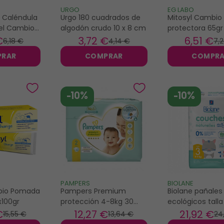
URGO
EG LABO
 Caléndula
Urgo 180 cuadrados de
Mitosyl Cambi
el Cambio
algodón crudo 10 x 8 cm
protectora 65gr
l - Sin
€
3
,72 €
6
,51 €
6
,18 €
4
,14 €
7
,
PRAR
COMPRAR
COMPR
-10%
-10%
PAMPERS
BIOLANE
bio Pomada
Pampers Premium
Biolane pañales
x100gr
protección 4-8kg 30
ecológicos talla
pañales talla 2
9kg
€
12
,27 €
21
,92 €
15
,55 €
13
,64 €
24