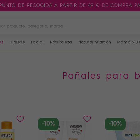
 PUNTO DE RECOGIDA A PARTIR DE 49 € DE COMPRA P
es
Higiene
Facial
Naturaleza
Natural nutrition
Mamá & B
pañales para 
-10%
-10%