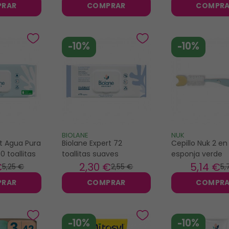
PRAR
COMPRAR
COMPR
-10%
-10%
BIOLANE
NUK
rt Agua Pura
Biolane Expert 72
Cepillo Nuk 2 en
0 toallitas
toallitas suaves
esponja verde
€
2
,30 €
5
,14 €
5
,25 €
2
,55 €
5
,
PRAR
COMPRAR
COMPR
-10%
-10%