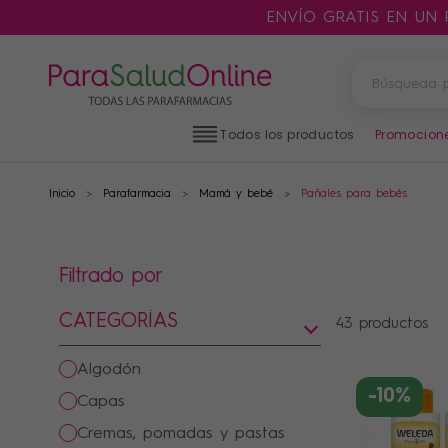
ENVÍO GRATIS EN UN
Todos los productos
Promocion
Inicio
Parafarmacia
Mamá y bebé
Pañales para bebés
PRODUCTOS
FILTROS
Filtrado por
CATEGORÍAS
CATEGORÍAS
43 productos
algodón
-10%
capas
MARCAS
cremas, pomadas y pastas