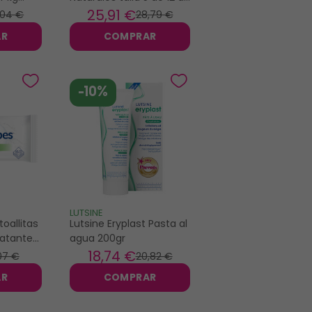
es
18kg x40
25
,91 €
,04 €
28
,79 €
AR
COMPRAR
-10%
LUTSINE
oallitas
Lutsine Eryplast Pasta al
ratantes
agua 200gr
18
,74 €
07 €
20
,82 €
AR
COMPRAR