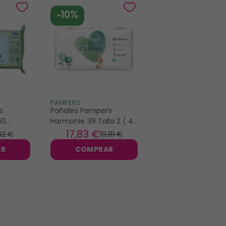
-10%
PAMPERS
s
Pañales Pampers
60
Harmonie 39 Talla 2 ( 4
- 8kg )
17
,83 €
32 €
19
,81 €
AR
COMPRAR