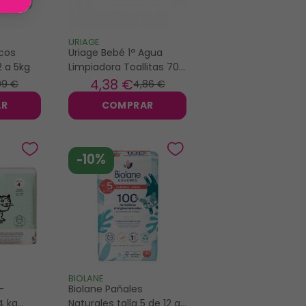
URIAGE
cos
Uriage Bebé 1ª Agua
2 a 5kg
Limpiadora Toallitas 70
Toallitas
4
,38 €
99 €
4
,86 €
AR
COMPRAR
-10%
BIOLANE
-
Biolane Pañales
4 kg
Naturales talla 5 de 12 a