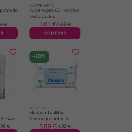
WATERWIPES
o pomada
Waterwipes 60 Toallitas
texturizadas
3
,67 €
24 €
4
,08 €
AR
COMPRAR
-10%
MUSTELA
Mustela Toallitas
 3 - 4 a
Desmaquillantes al
Agua sin Perfume
3
,89 €
,36 €
4
,32 €
Compostables 60