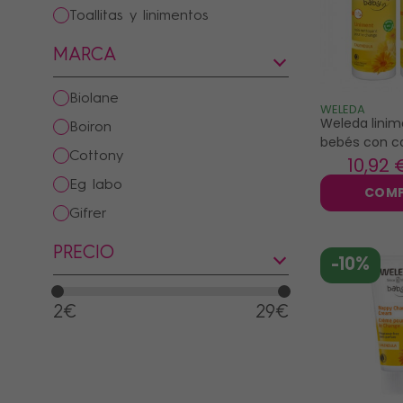
toallitas y linimentos
MARCA
PRECIOS
biolane
WELEDA
Weleda linim
boiron
bebés con c
cottony
2x400ml
10
,92 
eg labo
COM
gifrer
joone
PRECIO
-10%
klorane
laboratoire gilbert
2€
29€
lutsine
mustela
natessance