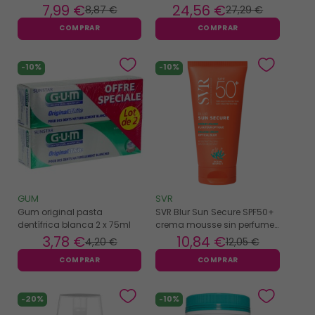
7
,99 €
24
,56 €
8
,87 €
27
,29 €
COMPRAR
COMPRAR
-10%
-10%
GUM
SVR
Gum original pasta
SVR Blur Sun Secure SPF50+
dentífrica blanca 2 x 75ml
crema mousse sin perfume
50ml
3
,78 €
10
,84 €
4
,20 €
12
,05 €
COMPRAR
COMPRAR
-20%
-10%