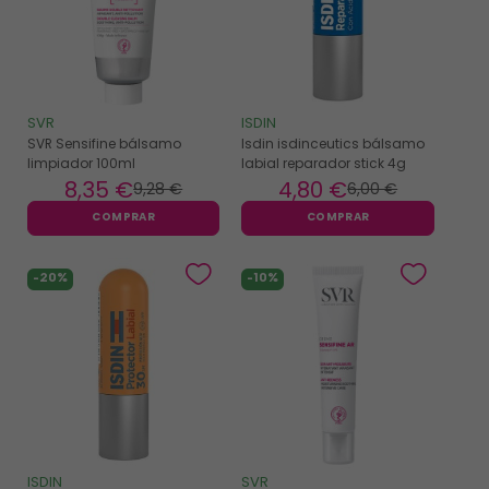
SVR
ISDIN
SVR Sensifine bálsamo
Isdin isdinceutics bálsamo
limpiador 100ml
labial reparador stick 4g
8
,35 €
4
,80 €
9
,28 €
6
,00 €
COMPRAR
COMPRAR
-20%
-10%
ISDIN
SVR