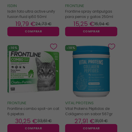
ISDIN
FRONTLINE
Isdin foto ultra active unify
Frontline spray antipulgas
fusion fluid ip50 50ml
para perros y gatos 250ml
19
,79 €
15
,25 €
24
,73 €
16
,94 €
COMPRAR
COMPRAR
-10%
-10%
FRONTLINE
VITAL PROTEINS
Frontline combo spot-on cat
Vital Proteins Péptidos de
6 pipetas
Colágeno sin sabor 567gr
30
,25 €
27
,91 €
33
,61 €
31
,01 €
COMPRAR
COMPRAR