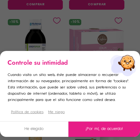
COMPRAR
COMPRAR
-10%
-10%
×
×
Controle su intimidad
Iniciar sesión
Crear lista de deseos
×
((modalTitle))
×
Cuando visita un sitio web, éste puede almacenar o recuperar
Añadir a la lista de deseos
Debe iniciar sesión para guardar productos en su lista de
NUTERGIA
GIFRER
Nombre de la lista de deseos
información de su navegador, principalmente en forma de "cookies".
((confirmMessage))
Nutergia ergyepur 250ml
Gifrer solución salina 30
Esta información, que puede ser sobre usted, sus preferencias o su
deseos.
monodosis 5ml
dispositivo de internet (ordenador, tableta o móvil), se utiliza
add_circle_outline
Crear una nueva lista
17
,83 €
1
,81 €
19
,81 €
2
,01 €
principalmente para que el sitio funcione como usted desea.
COMPRAR
COMPRAR
((cancelText))
((modalDeleteText))
Cancelar
Crear lista de deseos
Cancelar
Política de cookies
Me niego
Iniciar sesión
-10%
-20%
He elegido
¡Por mí, de acuerdo!