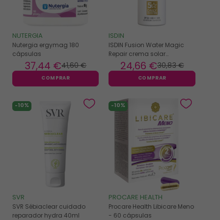
NUTERGIA
ISDIN
Nutergia ergymag 180
ISDIN Fusion Water Magic
cápsulas
Repair crema solar
antiedad SPF50 - 50ml
37
,44 €
24
,66 €
41
,60 €
30
,83 €
COMPRAR
COMPRAR
-10%
-10%
SVR
PROCARE HEALTH
SVR Sébiaclear cuidado
Procare Health Libicare Meno
reparador hydra 40ml
- 60 cápsulas