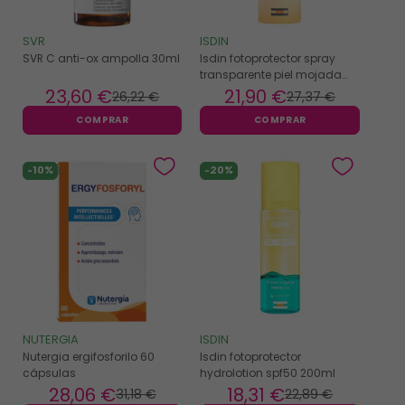
SVR
ISDIN
SVR C anti-ox ampolla 30ml
Isdin fotoprotector spray
transparente piel mojada
spf50 250ml
23
,60 €
21
,90 €
26
,22 €
27
,37 €
COMPRAR
COMPRAR
-10%
-20%
NUTERGIA
ISDIN
Nutergia ergifosforilo 60
Isdin fotoprotector
cápsulas
hydrolotion spf50 200ml
28
,06 €
18
,31 €
31
,18 €
22
,89 €