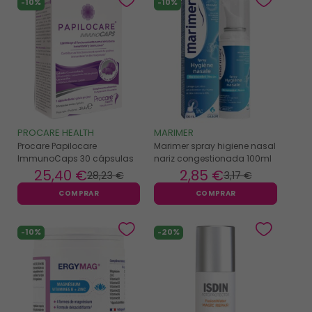
-10%
-10%
PROCARE HEALTH
MARIMER
Procare Papilocare
Marimer spray higiene nasal
ImmunoCaps 30 cápsulas
nariz congestionada 100ml
25
,40 €
2
,85 €
28
,23 €
3
,17 €
COMPRAR
COMPRAR
-10%
-20%