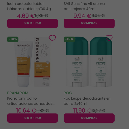
Isdin protector labial
SVR Sensifine AR crema
bálsamo labial spf30 4g
anti-rojeces 40ml
4
,69 €
9
,94 €
5
,86 €
11
,04 €
COMPRAR
COMPRAR
-10%
-10%
PRANARÔM
ROC
Pranarom rodillo
Roc keops desodorante en
articulaciones cansadas
barra 2x40ml
75ml
10
,64 €
11
,90 €
11
,82 €
13
,22 €
COMPRAR
COMPRAR