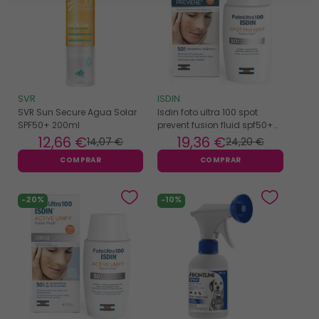
SVR
ISDIN
SVR Sun Secure Agua Solar
Isdin foto ultra 100 spot
SPF50+ 200ml
prevent fusion fluid spf50+
50ml
12
,66 €
19
,36 €
14
,07 €
24
,20 €
COMPRAR
COMPRAR
-20%
-10%