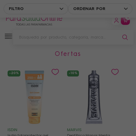
ENVÍO GRATIS EN UN PUNTO DE RECOGIDA A PARTIR DE 49 € DE 
FILTRO
ORDENAR POR
0
ofertas
Filtro
-20%
-10%
ISDIN
MARVIS
Isdin fotoprotector gel
Dentífrico Marvis Menta