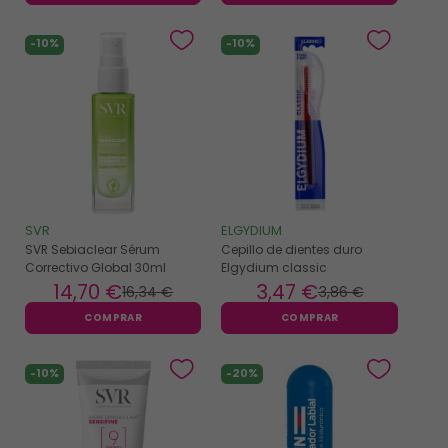
-10%
-10%
SVR
ELGYDIUM
SVR Sebiaclear Sérum
Cepillo de dientes duro
Correctivo Global 30ml
Elgydium classic
14
,70 €
3
,47 €
16
,34 €
3
,86 €
COMPRAR
COMPRAR
-10%
-20%