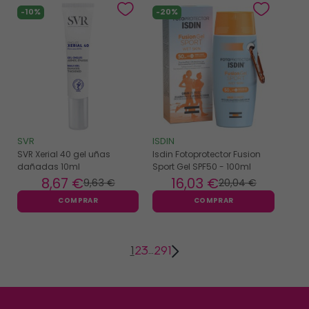
-10%
-20%
SVR
ISDIN
SVR Xerial 40 gel uñas
Isdin Fotoprotector Fusion
dañadas 10ml
Sport Gel SPF50 - 100ml
8
,67 €
16
,03 €
9
,63 €
20
,04 €
COMPRAR
COMPRAR
1
2
3
291
…