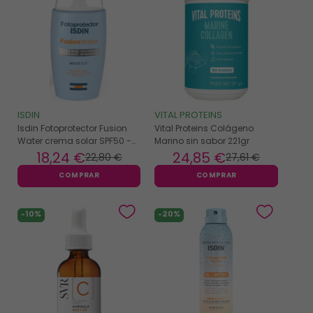
ISDIN
VITAL PROTEINS
Isdin Fotoprotector Fusion
Vital Proteins Colágeno
Water crema solar SPF50 -
Marino sin sabor 221gr
50ml
18
,24 €
24
,85 €
22
,80 €
27
,61 €
COMPRAR
COMPRAR
-10%
-20%