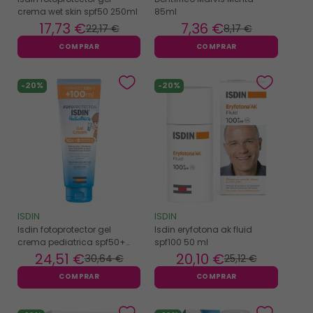
crema wet skin spf50 250ml
85ml
17
,73 €
7
,36 €
22
,17 €
8
,17 €
COMPRAR
COMPRAR
-20%
-20%
ISDIN
ISDIN
Isdin fotoprotector gel
Isdin eryfotona ak fluid
crema pediatrica spf50+
spf100 50 ml
250ml
24
,51 €
20
,10 €
30
,64 €
25
,12 €
COMPRAR
COMPRAR