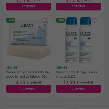
4
,74 €
4
,72 €
5
,26 €
5
,24 €
COMPRAR
COMPRAR
-10%
-10%
URIAGE
URIAGE
Crema limpiadora sólida de
Desodorante Uriage Frescor
agua termal de Uriage 125g
envase 2x125ml
4
,68 €
12
,99 €
5
,20 €
14
,44 €
COMPRAR
COMPRAR