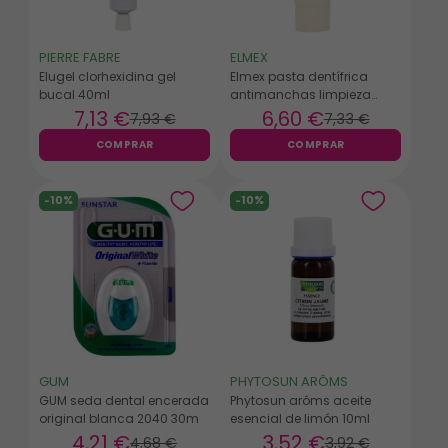
PIERRE FABRE
ELMEX
Elugel clorhexidina gel
Elmex pasta dentífrica
bucal 40ml
antimanchas limpieza
intensa 50ml
7
,13 €
6
,60 €
7
,93 €
7
,33 €
COMPRAR
COMPRAR
-10%
-10%
GUM
PHYTOSUN ARÔMS
GUM seda dental encerada
Phytosun arôms aceite
original blanca 2040 30m
esencial de limón 10ml
4
,21 €
3
,52 €
4
,68 €
3
,92 €