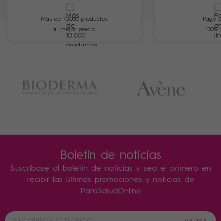
Más de 10.000 productos
Pago e
al mejor precio
100% 
Boletín de noticias
Suscríbase al boletín de noticias y sea el primero en
recibir las últimas promociones y noticias de
ParaSaludOnline