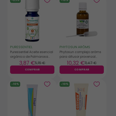
-25%
-10%
PURESSENTIEL
PHYTOSUN ARÔMS
Puressentiel Aceite esencial
Phytosun complejo arôms
orgánico de Palmarosa
para difusor provenzal
10ml
30ml
3
,87 €
10
,32 €
5
,16 €
11
,47 €
COMPRAR
COMPRAR
-10%
-10%