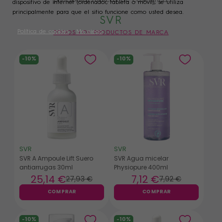
principales marcas de cosmética.
dispositivo de internet (ordenador, tableta o móvil), se utiliza
add_circle_outline
Crear una nueva lista
principalmente para que el sitio funcione como usted desea.
SVR
((cancelText))
((modalDeleteText))
Cancelar
Crear lista de deseos
Cancelar
Política de cookies
Me niego
Iniciar sesión
TODOS LOS PRODUCTOS DE MARCA
He elegido
¡Por mí, de acuerdo!
-10%
-10%
SVR
SVR
SVR A Ampoule Lift Suero
SVR Agua micelar
antiarrugas 30ml
Physiopure 400ml
25
,14 €
7
,12 €
27
,93 €
7
,92 €
COMPRAR
COMPRAR
-10%
-10%