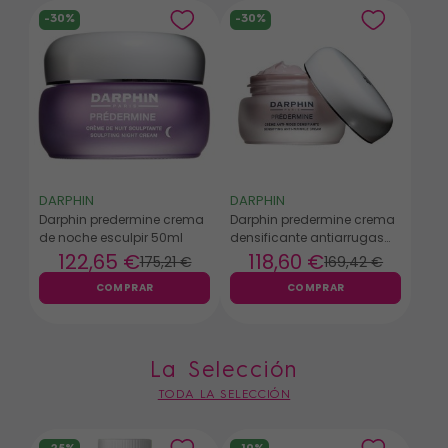
-30%
-30%
DARPHIN
DARPHIN
Darphin predermine crema
Darphin predermine crema
de noche esculpir 50ml
densificante antiarrugas
para piel seca 50ml
122
,65 €
118
,60 €
175
,21 €
169
,42 €
COMPRAR
COMPRAR
La Selección
TODA LA SELECCIÓN