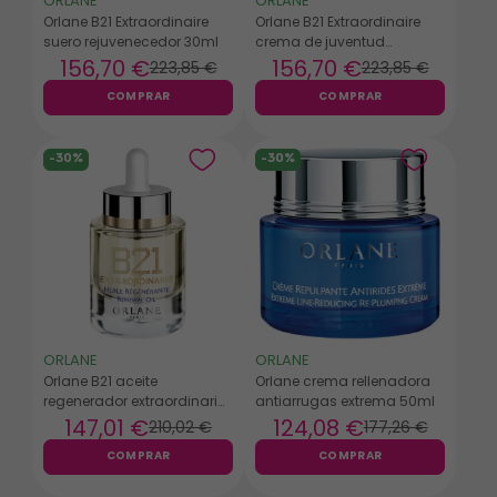
ORLANE
ORLANE
Orlane B21 Extraordinaire
Orlane B21 Extraordinaire
suero rejuvenecedor 30ml
crema de juventud
absoluta 50ml
156
,70 €
156
,70 €
223
,85 €
223
,85 €
COMPRAR
COMPRAR
-30%
-30%
ORLANE
ORLANE
Orlane B21 aceite
Orlane crema rellenadora
regenerador extraordinario
antiarrugas extrema 50ml
30ml
147
,01 €
124
,08 €
210
,02 €
177
,26 €
COMPRAR
COMPRAR