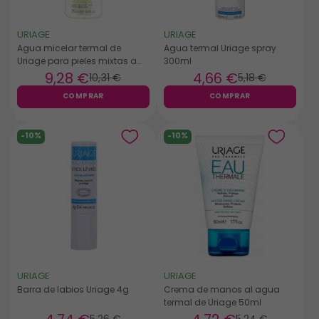
URIAGE
URIAGE
Agua micelar termal de
Agua termal Uriage spray
Uriage para pieles mixtas a
300ml
grasas 250ml
9
,28 €
4
,66 €
10
,31 €
5
,18 €
COMPRAR
COMPRAR
-10%
-10%
URIAGE
URIAGE
Barra de labios Uriage 4g
Crema de manos al agua
termal de Uriage 50ml