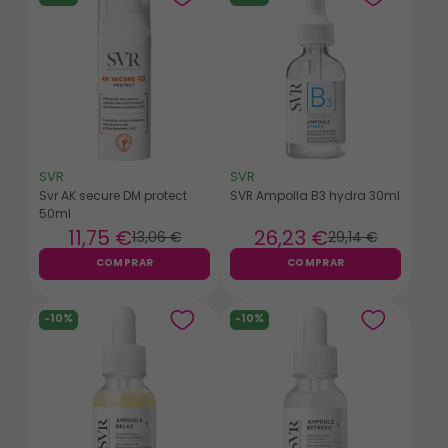
SVR
SVR
Svr AK secure DM protect
SVR Ampolla B3 hydra 30ml
50ml
11
,75 €
26
,23 €
13
,06 €
29
,14 €
COMPRAR
COMPRAR
-10%
-10%