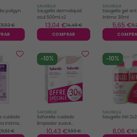
SAUGELLA
SAUGELLA
la poligyn
Saugella dermoliquid
Saugella gel ant
azul 500ml x2
íntimo 30ml
€
13
,04 €
5
,65 €
6
,53 €
14
,48 €
6
,
PRAR
COMPRAR
COMPR
-10%
-10%
SAFORELLE
SAUGELLA
a cuidado
Saforelle cuidado
Saugella Girl 2x
za intima
limpiador suave
2x250ml
€
10
,43 €
8
,06 €
6
,52 €
11
,59 €
8
,