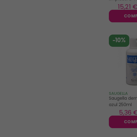
15
,21 
COM
-10%
SAUGELLA
Saugella der
azul 250ml
5
,36 
COM