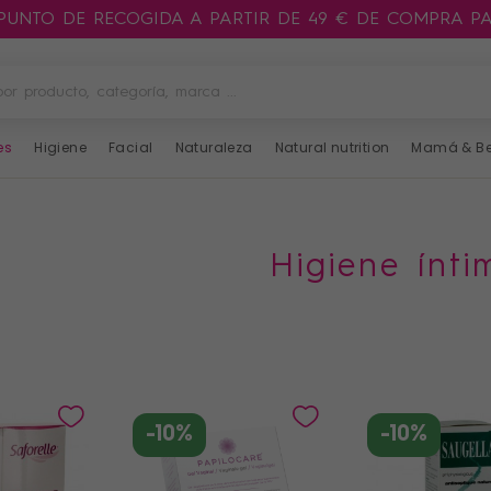
 PUNTO DE RECOGIDA A PARTIR DE 49 € DE COMPRA P
es
Higiene
Facial
Naturaleza
Natural nutrition
Mamá & B
higiene ínt
-10%
-10%