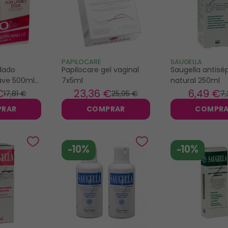
PAPILOCARE
SAUGELLA
idado
Papilocare gel vaginal
Saugella antisé
ave 500ml
7x5ml
natural 250ml
€
23
,36 €
6
,49 €
17
,81 €
25
,95 €
7
,
PRAR
COMPRAR
COMPR
-10%
-10%