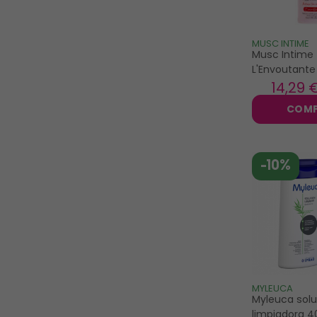
MUSC INTIME
Musc Intime
L'Envoutante
Mystik espu
14
,29 
limpiadora í
COM
-10%
MYLEUCA
Myleuca solu
limpiadora 