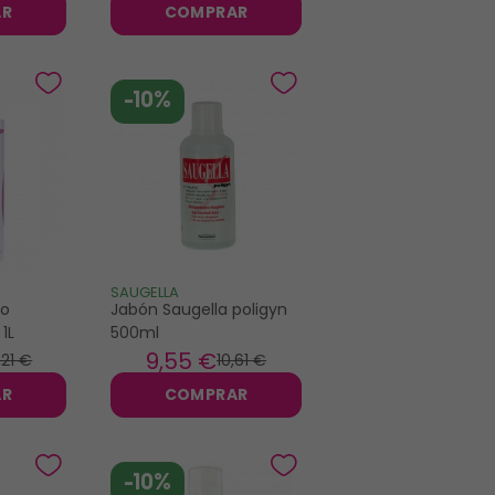
AR
COMPRAR
-10%
SAUGELLA
do
Jabón Saugella poligyn
1L
500ml
9
,55 €
,21 €
10
,61 €
AR
COMPRAR
-10%