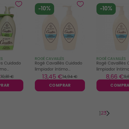
-10%
-10%
ÈS
ROGÉ CAVAILLÈS
ROGÉ CAVAILLÈS
ès Cuidado
Rogé Cavaillès Cuidado
Rogé Cavaillès 
timo
limpiador íntimo
limpiador íntim
x250ml
antibacteriano 2x250ml
antibacteriano 
€
13
,45 €
8
,66 €
10
,81 €
14
,94 €
9
,
PRAR
COMPRAR
COMPR
1
2
3