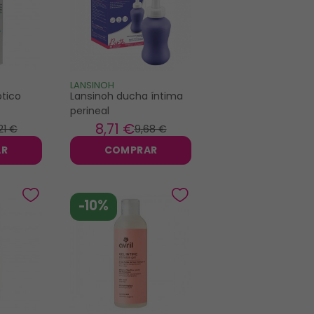
LANSINOH
ptico
Lansinoh ducha íntima
perineal
8
,71 €
21 €
9
,68 €
AR
COMPRAR
-10%