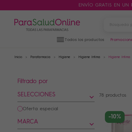
ENVÍO GRATIS EN UN
Todos los productos
Promocion
Inicio
Parafarmacia
Higiene
Higiene íntima
Higiene íntima
PRODUCTOS
FILTROS
Filtrado por
CATEGORÍAS
SELECCIONES
78 productos
oferta especial
-10%
MARCA
MARCAS