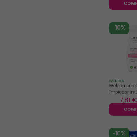
COM
-10%
WELEDA
Weleda cuid
limpiador ín
extrasuave 
7
,81 €
COM
-10%