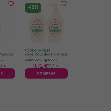
-10%
ROGÉ CAVAILLÈS
Cuidado
Rogé Cavaillès Fraîcheur
o
cuidado limpiador
250ml
íntimo 2x250ml
9
,72 €
62 €
10
,81 €
AR
COMPRAR