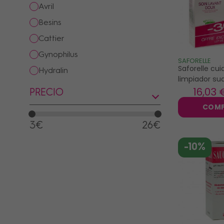
avril
besins
cattier
PRECIOS
gynophilus
SAFORELLE
Saforelle cu
hydralin
limpiador su
korres
x2
16
,03 
PRECIO
lactacyd
COM
lansinoh
3€
26€
melvita
-10%
mucogyne
musc intime
myleuca
papilocare
puressentiel