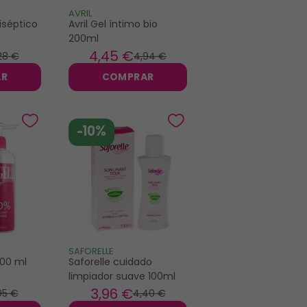
AVRIL
iséptico
Avril Gel íntimo bio
200ml
4
,45 €
28 €
4
,94 €
AR
COMPRAR
-10%
SAFORELLE
200 ml
Saforelle cuidado
limpiador suave 100ml
3
,96 €
95 €
4
,40 €