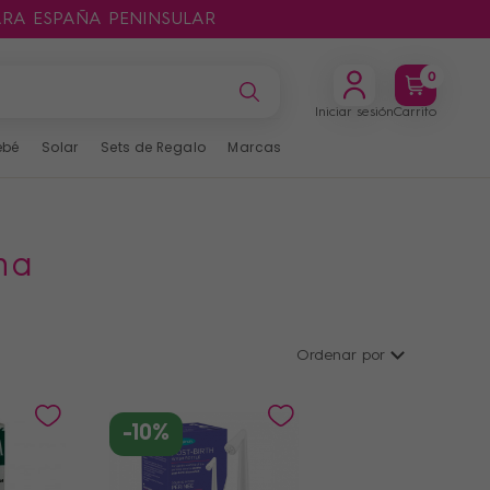
ARA ESPAÑA PENINSULAR
0
Iniciar sesión
Carrito
ebé
Solar
Sets de Regalo
Marcas
ima
Ordenar por
-10%