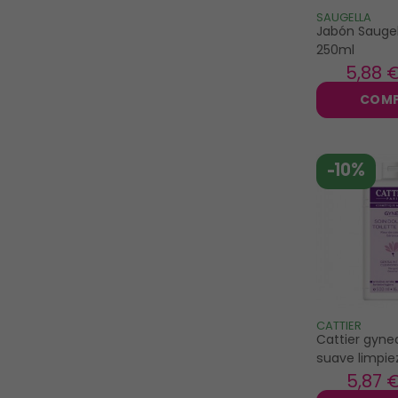
rogé cavaillès
SAUGELLA
Jabón Saugel
saforelle
250ml
5
,88 
saugella
weleda
COM
-10%
CATTIER
Cattier gyne
suave limpie
500ml
5
,87 