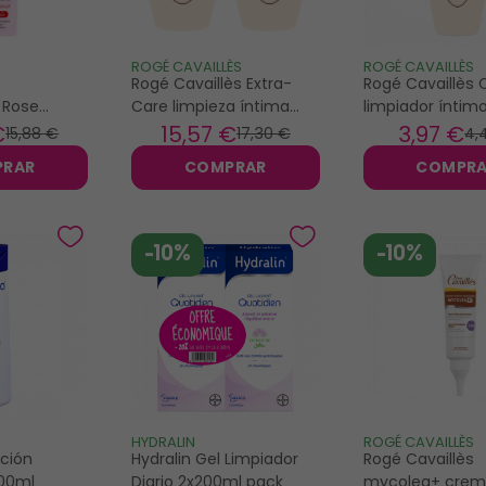
ROGÉ CAVAILLÈS
ROGÉ CAVAILLÈS
Rogé Cavaillès Extra-
Rogé Cavaillès 
 Rose
Care limpieza íntima
limpiador íntim
ma
2x500ml
antibacteriano 
€
15
,57 €
3
,97 €
15
,88 €
17
,30 €
4
,
ntima 150ml
PRAR
COMPRAR
COMPR
-10%
-10%
HYDRALIN
ROGÉ CAVAILLÈS
ción
Hydralin Gel Limpiador
Rogé Cavaillès
400ml
Diario 2x200ml pack
mycolea+ crem