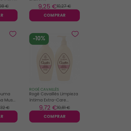
9
,25 €
,98 €
10
,27 €
AR
COMPRAR
-10%
ROGÉ CAVAILLÈS
spuma
Rogé Cavaillès Limpieza
ma Musc
íntima Extra-Care
2x250ml
9
,72 €
,32 €
10
,81 €
AR
COMPRAR