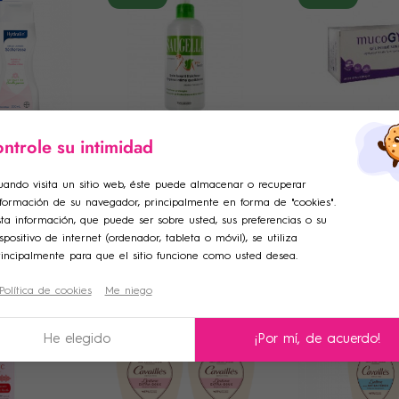
ntrole su intimidad
SAUGELLA
MUCOGYNE
heresse
Saugella You Fresh
Mucogyne Gel í
ar lista de deseos
odalTitle))
ciar sesión
adora 200ml
Cuidado Limpiador
hormonal 8 unid
uando visita un sitio web, éste puede almacenar o recuperar
Higiene Íntima Diaria
€
5
,88 €
17
,10 €
10
,41 €
6
,53 €
19
nformación de su navegador, principalmente en forma de "cookies".
adir a la lista de deseos
200ml
e de la lista de deseos
firmMessage))
iniciar sesión para guardar productos en su lista de deseos.
ta información, que puede ser sobre usted, sus preferencias o su
PRAR
COMPRAR
COMPR
spositivo de internet (ordenador, tableta o móvil), se utiliza
rincipalmente para que el sitio funcione como usted desea.
Crear una nueva lista
Política de cookies
Me niego
ncelText))
celar
Iniciar sesión
((modalDeleteText))
-10%
-10%
celar
Crear lista de deseos
He elegido
¡Por mí, de acuerdo!