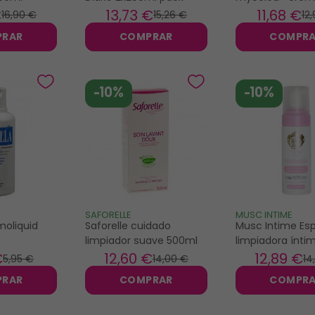
calmante 50ml
€
13
,73 €
11
,68 €
16
,90 €
15
,26 €
12
PRAR
COMPRAR
COMPR
-10%
-10%
SAFORELLE
MUSC INTIME
moliquid
Saforelle cuidado
Musc Intime E
limpiador suave 500ml
limpiadora ínti
Blanc 150ml
€
12
,60 €
12
,89 €
5
,95 €
14
,00 €
14
PRAR
COMPRAR
COMPR