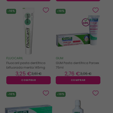
-10%
-10%
FLUOCARIL
GUM
Fluocaril pasta dentífrica
GUM Pasta dentífrica Paroex
bifluorada menta 145mg
75ml
3
,25 €
2
,76 €
3
,61 €
3
,06 €
COMPRAR
COMPRAR
-10%
-10%