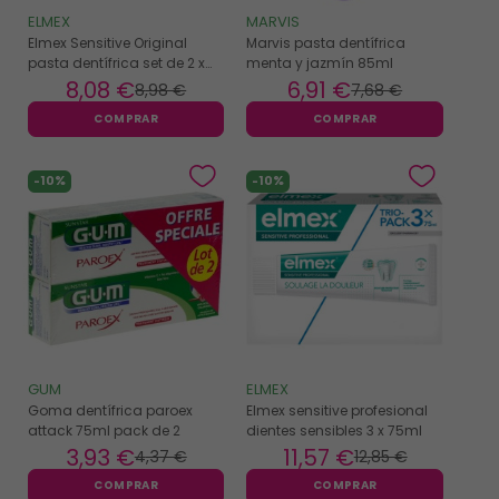
ELMEX
MARVIS
Elmex Sensitive Original
Marvis pasta dentífrica
pasta dentífrica set de 2 x
menta y jazmín 85ml
75ml
8
,08 €
6
,91 €
8
,98 €
7
,68 €
COMPRAR
COMPRAR
-10%
-10%
GUM
ELMEX
Goma dentífrica paroex
Elmex sensitive profesional
attack 75ml pack de 2
dientes sensibles 3 x 75ml
3
,93 €
11
,57 €
4
,37 €
12
,85 €
COMPRAR
COMPRAR