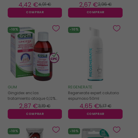
Professional 15
4
,42 €
2
,67 €
4
,91 €
2
,96 €
COMPRAR
COMPRAR
-10%
-10%
GUM
REGENERATE
Gingidex encías
Regenerate expert colutorio
tratamiento ataque 0,12%
espumoso 50ml
colutorio 300ml
2
,87 €
4
,65 €
3
,19 €
5
,17 €
COMPRAR
COMPRAR
-10%
-10%