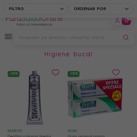
ENVÍO GRATIS EN UN PUNTO DE RECOGIDA A PARTIR DE 49 € DE C
FILTRO
ORDENAR POR
0
higiene bucal
Filtro
-10%
-10%
MARVIS
GUM
Dentífrico Marvis Menta
Gum original pasta