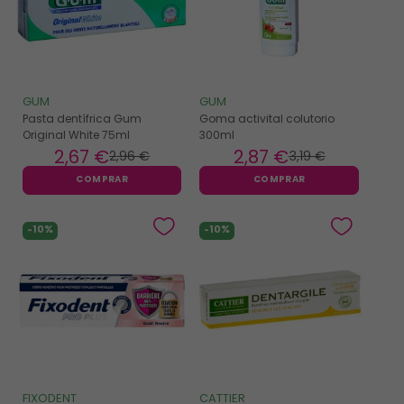
GUM
GUM
Pasta dentífrica Gum
Goma activital colutorio
Original White 75ml
300ml
2
,67 €
2
,87 €
2
,96 €
3
,19 €
COMPRAR
COMPRAR
-10%
-10%
FIXODENT
CATTIER