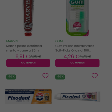
MARVIS
GUM
Marvis pasta dentífrica
GUM Palillos interdentales
menta y canela 85ml
Soft-Picks Original 100
unidades
6
,91 €
4
,26 €
7
,68 €
4
,73 €
COMPRAR
COMPRAR
-10%
-10%