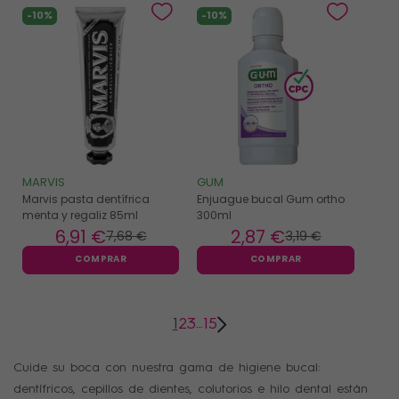
-10%
-10%
MARVIS
GUM
Marvis pasta dentífrica
Enjuague bucal Gum ortho
menta y regaliz 85ml
300ml
6
,91 €
2
,87 €
7
,68 €
3
,19 €
COMPRAR
COMPRAR
1
2
3
15
…
Cuide su boca con nuestra gama de higiene bucal:
dentífricos, cepillos de dientes, colutorios e hilo dental están