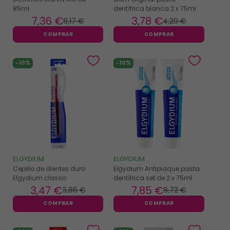
85ml
dentífrica blanca 2 x 75ml
7
,36 €
3
,78 €
8
,17 €
4
,20 €
COMPRAR
COMPRAR
-10%
-10%
ELGYDIUM
ELGYDIUM
Cepillo de dientes duro
Elgydium Antiplaque pasta
Elgydium classic
dentífrica set de 2 x 75ml
3
,47 €
7
,85 €
3
,86 €
8
,72 €
COMPRAR
COMPRAR