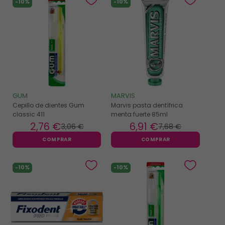
-10%
-10%
GUM
MARVIS
Cepillo de dientes Gum
Marvis pasta dentífrica
classic 411
menta fuerte 85ml
2
,76 €
6
,91 €
3
,06 €
7
,68 €
COMPRAR
COMPRAR
-10%
-10%