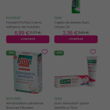
FIXODENT
GUM
Fixodent Pro Plus Crema
Cepillo de dientes Gum
adhesiva de mordida
classic 311
insuperable 57gr
6
,99 €
2
,36 €
7
,77 €
2
,63 €
COMPRAR
COMPRAR
-10%
-10%
BIOSYNEX
GUM
Almohadillas adhesivas
Gum sensivital+ pasta
Biosynex Fittydent
dentífrica 75ml