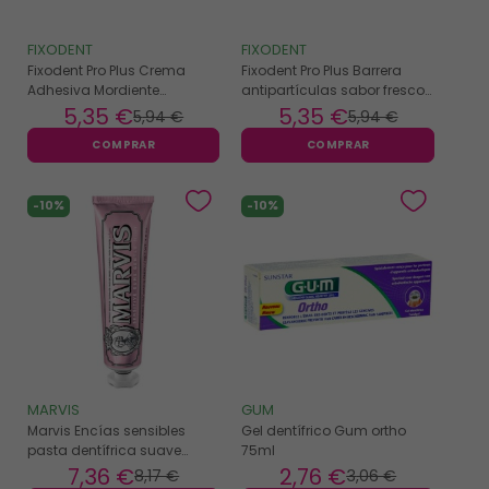
FIXODENT
FIXODENT
Fixodent Pro Plus Crema
Fixodent Pro Plus Barrera
Adhesiva Mordiente
antipartículas sabor fresco
Inmejorable 40gr
40gr
5
,35 €
5
,35 €
5
,94 €
5
,94 €
COMPRAR
COMPRAR
-10%
-10%
MARVIS
GUM
Marvis Encías sensibles
Gel dentífrico Gum ortho
pasta dentífrica suave
75ml
menta 75ml
7
,36 €
2
,76 €
8
,17 €
3
,06 €