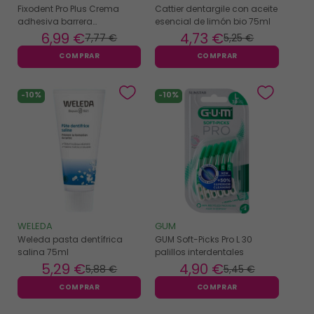
Fixodent Pro Plus Crema
Cattier dentargile con aceite
adhesiva barrera
esencial de limón bio 75ml
antipartículas sabor neutro
6
,99 €
4
,73 €
7
,77 €
5
,25 €
57gr
COMPRAR
COMPRAR
-10%
-10%
WELEDA
GUM
Weleda pasta dentífrica
GUM Soft-Picks Pro L 30
salina 75ml
palillos interdentales
5
,29 €
4
,90 €
5
,88 €
5
,45 €
COMPRAR
COMPRAR