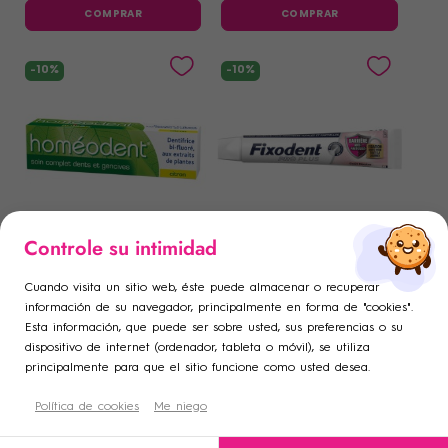
COMPRAR
COMPRAR
-10%
-10%
×
×
Controle su intimidad
Iniciar sesión
Crear lista de deseos
×
BOIRON
FIXODENT
((modalTitle))
Boiron homeodent cuidado
Fixodent Pro Plus Barrera
×
Cuando visita un sitio web, éste puede almacenar o recuperar
completo dientes y encías
antipartículas sabor neutro
Añadir a la lista de deseos
Debe iniciar sesión para guardar productos en su lista de
Nombre de la lista de deseos
información de su navegador, principalmente en forma de "cookies".
limón 75ml
40gr
3
,95 €
5
,35 €
4
,39 €
5
,94 €
((confirmMessage))
Esta información, que puede ser sobre usted, sus preferencias o su
deseos.
COMPRAR
COMPRAR
dispositivo de internet (ordenador, tableta o móvil), se utiliza
add_circle_outline
Crear una nueva lista
principalmente para que el sitio funcione como usted desea.
((cancelText))
((modalDeleteText))
-10%
-10%
Cancelar
Crear lista de deseos
Cancelar
Política de cookies
Me niego
Iniciar sesión