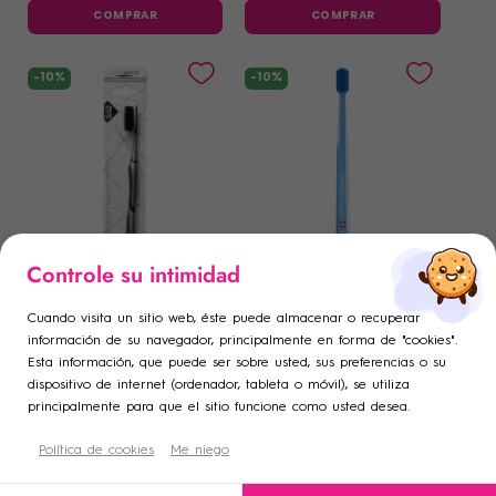
COMPRAR
COMPRAR
-10%
-10%
×
×
Controle su intimidad
Iniciar sesión
Crear lista de deseos
×
SUPERWHITE
CURADEN
((modalTitle))
Cepillo de dientes suave
Cepillo dental Curaprox CS
×
Cuando visita un sitio web, éste puede almacenar o recuperar
Superwhite Black Edition
5460
Añadir a la lista de deseos
Debe iniciar sesión para guardar productos en su lista de
Nombre de la lista de deseos
información de su navegador, principalmente en forma de "cookies".
1
,02 €
5
,17 €
1
,14 €
5
,75 €
((confirmMessage))
Esta información, que puede ser sobre usted, sus preferencias o su
deseos.
COMPRAR
COMPRAR
dispositivo de internet (ordenador, tableta o móvil), se utiliza
add_circle_outline
Crear una nueva lista
principalmente para que el sitio funcione como usted desea.
((cancelText))
((modalDeleteText))
-10%
-10%
Cancelar
Crear lista de deseos
Cancelar
Política de cookies
Me niego
Iniciar sesión