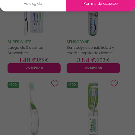
He elegido
¡Por mí, de acuerdo!
SUPERWHITE
SENSODYNE
Juego de 3 cepillos
Sensodyne sensibilidad y
Superwhite
encías cepillo de dientes
rojo
1
,48 €
3
,54 €
1
,65 €
3
,93 €
COMPRAR
COMPRAR
-10%
-10%