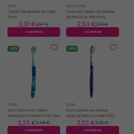
GUM
FLUOCARIL
Cepillo de dientes de viaje
Fluocaril Cepillo de Dientes
Gum
de Precisión Mediano
0,23mm
2
,31 €
2
,53 €
2
,57 €
2
,81 €
COMPRAR
COMPRAR
-10%
-10%
GUM
GUM
Gum technical cepillo
Gum cepillo de dientes
dental pro medium 528 azul
original blanco medio 563
2
,23 €
2
,03 €
2
,48 €
2
,25 €
COMPRAR
COMPRAR