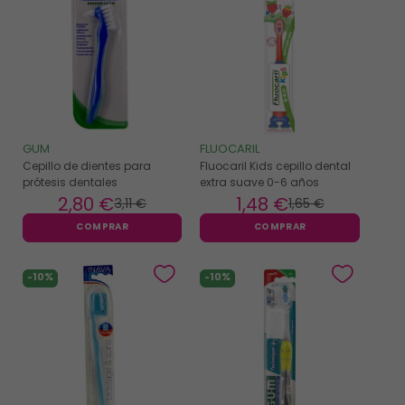
GUM
FLUOCARIL
Cepillo de dientes para
Fluocaril Kids cepillo dental
prótesis dentales
extra suave 0-6 años
2
,80 €
1
,48 €
3
,11 €
1
,65 €
COMPRAR
COMPRAR
-10%
-10%