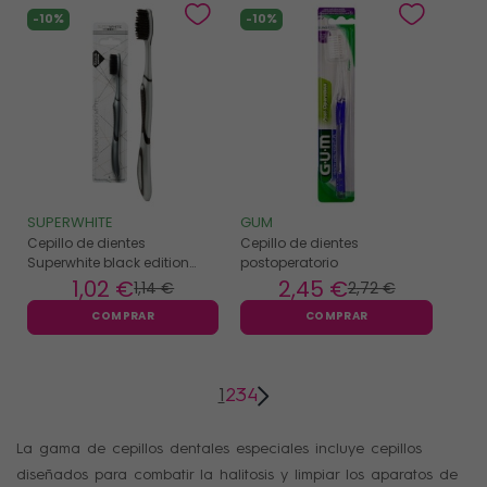
-10%
-10%
SUPERWHITE
GUM
Cepillo de dientes
Cepillo de dientes
Superwhite black edition
postoperatorio
mediano
1
,02 €
2
,45 €
1
,14 €
2
,72 €
COMPRAR
COMPRAR
1
2
3
4
La gama de cepillos dentales especiales incluye cepillos
diseñados para combatir la halitosis y limpiar los aparatos de