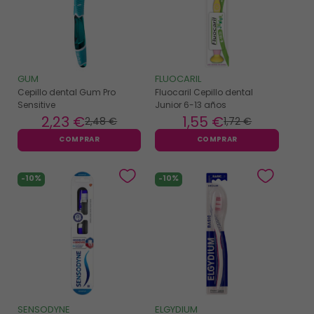
GUM
FLUOCARIL
Cepillo dental Gum Pro
Fluocaril Cepillo dental
Sensitive
Junior 6-13 años
2
,23 €
1
,55 €
2
,48 €
1
,72 €
COMPRAR
COMPRAR
-10%
-10%
SENSODYNE
ELGYDIUM