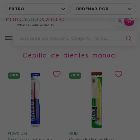
ENVÍO GRATIS EN UN PUNTO DE RECOGIDA A PARTIR DE 49 € DE
FILTRO
ORDENAR POR
0
cepillo de dientes manual
Filtro
-10%
-10%
ELGYDIUM
GUM
Cepillo de dientes duro
Cepillo de dientes Gum