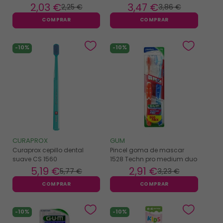
2
,03 €
3
,47 €
2
,25 €
3
,86 €
COMPRAR
COMPRAR
-10%
-10%
CURAPROX
GUM
Curaprox cepillo dental
Pincel goma de mascar
suave CS 1560
1528 Techn pro medium duo
5
,19 €
2
,91 €
5
,77 €
3
,23 €
COMPRAR
COMPRAR
-10%
-10%