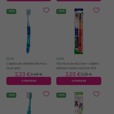
-10%
-10%
GUM
GUM
Cepillo de dientes técnico
Técnica de encías+ cepillo
Gum pro
dental medio normal 492
2
,23 €
2
,03 €
2
,48 €
2
,25 €
COMPRAR
COMPRAR
-10%
-10%