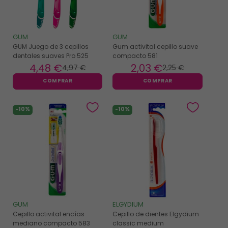
GUM
GUM
GUM Juego de 3 cepillos
Gum activital cepillo suave
dentales suaves Pro 525
compacto 581
4
,48 €
2
,03 €
4
,97 €
2
,25 €
COMPRAR
COMPRAR
-10%
-10%
GUM
ELGYDIUM
Cepillo activital encías
Cepillo de dientes Elgydium
mediano compacto 583
classic medium