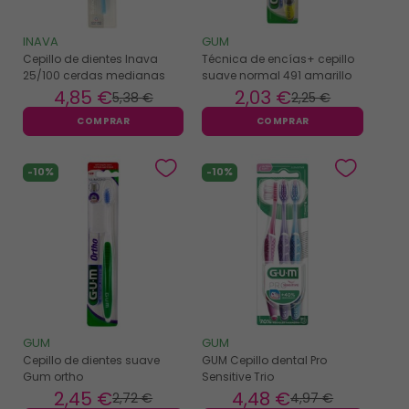
INAVA
GUM
Cepillo de dientes Inava
Técnica de encías+ cepillo
25/100 cerdas medianas
suave normal 491 amarillo
4
,85 €
2
,03 €
5
,38 €
2
,25 €
COMPRAR
COMPRAR
-10%
-10%
GUM
GUM
Cepillo de dientes suave
GUM Cepillo dental Pro
Gum ortho
Sensitive Trio
2
,45 €
4
,48 €
2
,72 €
4
,97 €