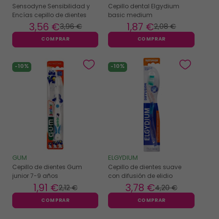
Sensodyne Sensibilidad y
Cepillo dental Elgydium
Encías cepillo de dientes
basic medium
3
,56 €
1
,87 €
3
,96 €
2
,08 €
COMPRAR
COMPRAR
-10%
-10%
GUM
ELGYDIUM
Cepillo de dientes Gum
Cepillo de dientes suave
junior 7-9 años
con difusión de elidio
1
,91 €
3
,78 €
2
,12 €
4
,20 €
COMPRAR
COMPRAR