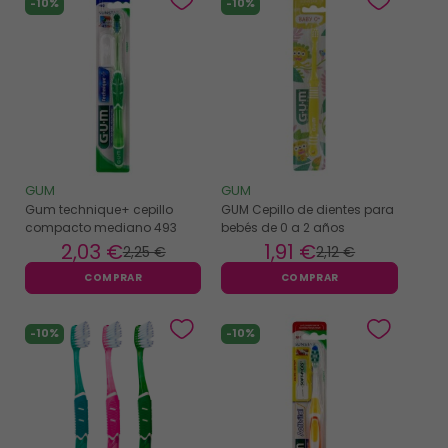
-10%
-10%
GUM
GUM
Gum technique+ cepillo
GUM Cepillo de dientes para
compacto mediano 493
bebés de 0 a 2 años
2
,03 €
1
,91 €
2
,25 €
2
,12 €
COMPRAR
COMPRAR
-10%
-10%