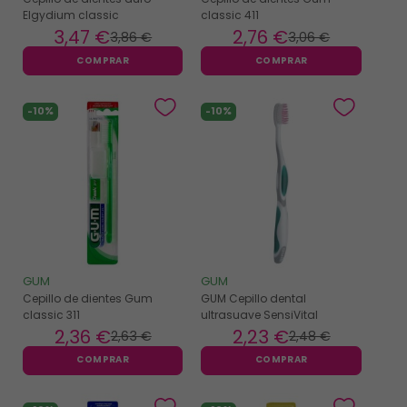
Elgydium classic
classic 411
3
,47 €
2
,76 €
3
,86 €
3
,06 €
COMPRAR
COMPRAR
-10%
-10%
GUM
GUM
Cepillo de dientes Gum
GUM Cepillo dental
classic 311
ultrasuave SensiVital
2
,36 €
2
,23 €
2
,63 €
2
,48 €
COMPRAR
COMPRAR