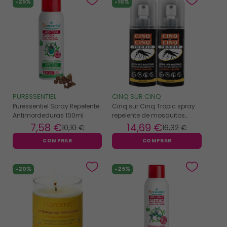
-25%
-10%
PURESSENTIEL
CINQ SUR CINQ
Puressentiel Spray Repelente
Cinq sur Cinq Tropic spray
Antimordeduras 100ml
repelente de mosquitos
2x75ml pack
7
,58 €
14
,69 €
10
,10 €
16
,32 €
COMPRAR
COMPRAR
-20%
-25%