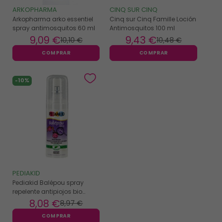
ARKOPHARMA
CINQ SUR CINQ
Arkopharma arko essentiel
Cinq sur Cinq Famille Loción
spray antimosquitos 60 ml
Antimosquitos 100 ml
9
,09 €
9
,43 €
10
,10 €
10
,48 €
COMPRAR
COMPRAR
-10%
PEDIAKID
Pediakid Balépou spray
repelente antipiojos bio
100ml
8
,08 €
8
,97 €
COMPRAR