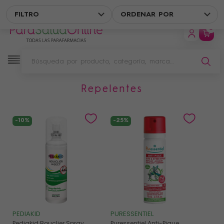
ENVÍO GRATIS EN UN PUNTO DE RECOGIDA A PARTIR DE 49 € 
FILTRO
ORDENAR POR
0
repelentes
Filtro
-10%
-25%
PEDIAKID
PURESSENTIEL
Pediakid Bouclier Spray
Puressentiel Anti-Pique