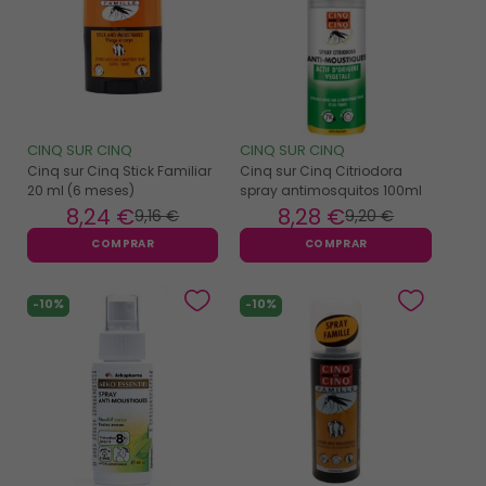
CINQ SUR CINQ
CINQ SUR CINQ
Cinq sur Cinq Stick Familiar
Cinq sur Cinq Citriodora
20 ml (6 meses)
spray antimosquitos 100ml
8
,24 €
8
,28 €
9
,16 €
9
,20 €
COMPRAR
COMPRAR
-10%
-10%