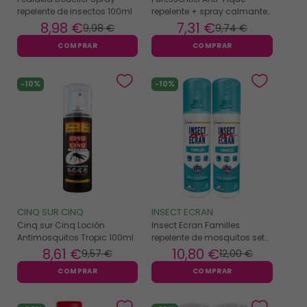
repelente de insectos 100ml
repelente + spray calmante
75ml
8
,98 €
7
,31 €
9
,98 €
9
,74 €
COMPRAR
COMPRAR
-10%
-10%
CINQ SUR CINQ
INSECT ECRAN
Cinq sur Cinq Loción
Insect Ecran Familles
Antimosquitos Tropic 100ml
repelente de mosquitos set
de 2 x 100ml
8
,61 €
10
,80 €
9
,57 €
12
,00 €
COMPRAR
COMPRAR