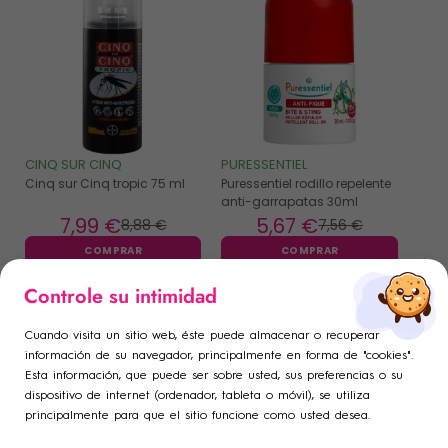
CINQ SUR CINQ
PURESSENTIEL
Cinq sur Cinq tropic 75 ml
Puressentiel rodillo repelente
anti-garrapatas 30ml
7
,99 €
5
,67 €
8
,88 €
7
,56 €
COMPRAR
COMPRAR
×
×
Controle su intimidad
Iniciar sesión
Crear lista de deseos
×
((modalTitle))
-10%
-10%
×
Cuando visita un sitio web, éste puede almacenar o recuperar
Añadir a la lista de deseos
Debe iniciar sesión para guardar productos en su lista de
Nombre de la lista de deseos
información de su navegador, principalmente en forma de "cookies".
((confirmMessage))
Esta información, que puede ser sobre usted, sus preferencias o su
deseos.
dispositivo de internet (ordenador, tableta o móvil), se utiliza
add_circle_outline
Crear una nueva lista
principalmente para que el sitio funcione como usted desea.
((cancelText))
((modalDeleteText))