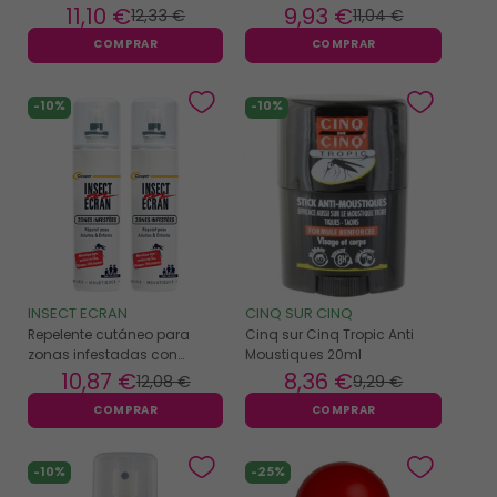
75ml
11
,10 €
9
,93 €
12
,33 €
11
,04 €
COMPRAR
COMPRAR
-10%
-10%
INSECT ECRAN
CINQ SUR CINQ
Repelente cutáneo para
Cinq sur Cinq Tropic Anti
zonas infestadas con
Moustiques 20ml
mosquitera Cooper envase
10
,87 €
8
,36 €
12
,08 €
9
,29 €
de 2x100ml
COMPRAR
COMPRAR
-10%
-25%