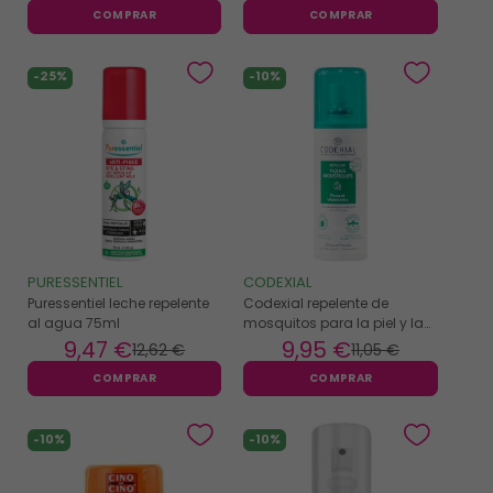
COMPRAR
COMPRAR
-25%
-10%
PURESSENTIEL
CODEXIAL
Puressentiel leche repelente
Codexial repelente de
al agua 75ml
mosquitos para la piel y la
ropa 75ml
9
,47 €
9
,95 €
12
,62 €
11
,05 €
COMPRAR
COMPRAR
-10%
-10%