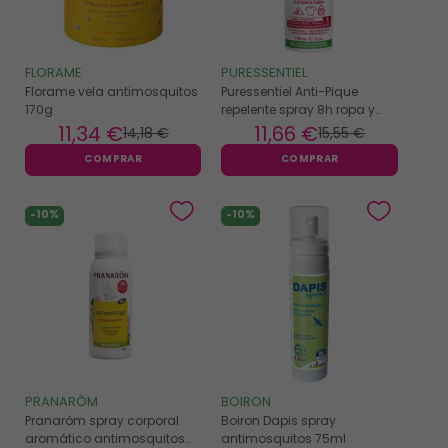
FLORAME
PURESSENTIEL
Florame vela antimosquitos
Puressentiel Anti-Pique
170g
repelente spray 8h ropa y
tejidos 150ml
11
,34 €
11
,66 €
14
,18 €
15
,55 €
COMPRAR
COMPRAR
-10%
-10%
PRANARÔM
BOIRON
Pranarôm spray corporal
Boiron Dapis spray
aromático antimosquitos
antimosquitos 75ml