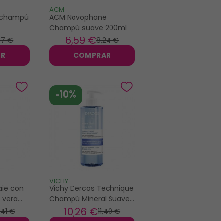
ACM
 champú
ACM Novophane
Champú suave 200ml
6
,59 €
37 €
8
,24 €
AR
COMPRAR
-10%
VICHY
ie con
Vichy Dercos Technique
e vera
Champú Mineral Suave
400ml
10
,26 €
,41 €
11
,40 €