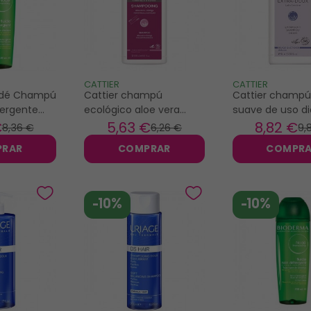
CATTIER
CATTIER
odé Champú
Cattier champú
Cattier champú
tergente
ecológico aloe vera
suave de uso dia
naranja uso frecuente
€
5
,63 €
8
,82 €
8
,36 €
6
,26 €
9
,
500ml
PRAR
COMPRAR
COMPR
-10%
-10%