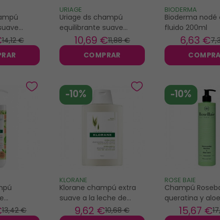
URIAGE
BIODERMA
hampú
Uriage ds champú
Bioderma nodé
 suave
equilibrante suave
fluido 200ml
200ml
€
10
,69 €
6
,63 €
14
,12 €
11
,88 €
7
,
PRAR
COMPRAR
COMPR
-10%
-10%
KLORANE
ROSE BAIE
mpú
Klorane champú extra
Champú Roseba
e
suave a la leche de
queratina y alo
nior 500ml
avena 400ml
500ml
€
9
,62 €
15
,67 €
13
,42 €
10
,68 €
17