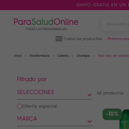
ENVÍO GRATIS EN UN
Todos los productos
Promocion
Inicio
Parafarmacia
Cabello
Champús
Todo tipo de cabello
PRODUCTOS
FILTROS
Filtrado por
CATEGORÍAS
SELECCIONES
48 productos
oferta especial
-10%
MARCA
MARCAS