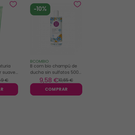
-10%
BCOMBIO
turia
B com bio champú de
r suave
ducha sin sulfatos 500
ml
9
,58 €
49 €
10
,65 €
AR
COMPRAR