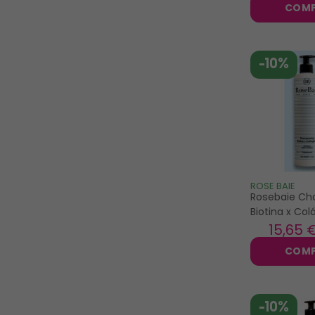
COM
-10%
ROSE BAIE
Rosebaie C
Biotina x Co
500ml
15
,65 
COM
-10%