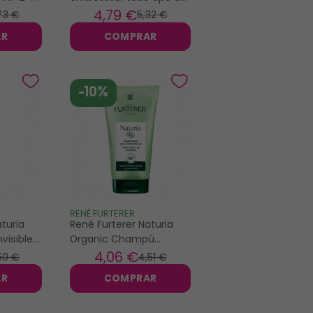
cabello 20gr
4
,79 €
73 €
5
,32 €
AR
COMPRAR
-10%
RENÉ FURTERER
turia
René Furterer Naturia
visible
Organic Champú
Micelar Suave 50ml
4
,06 €
50 €
4
,51 €
AR
COMPRAR