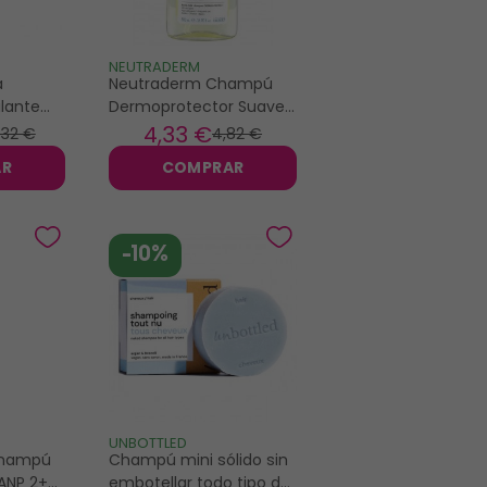
NEUTRADERM
a
Neutraderm Champú
lante
Dermoprotector Suave
500 ml
4
,33 €
,32 €
4
,82 €
AR
COMPRAR
-10%
UNBOTTLED
 Champú
Champú mini sólido sin
ANP 2+
embotellar todo tipo de