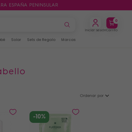
ARA ESPAÑA PENINSULAR
0
Iniciar sesión
Carrito
ebé
Solar
Sets de Regalo
Marcas
abello
Ordenar por
-10%