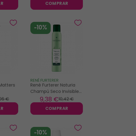
AR
COMPRAR
-10%
RENÉ FURTERER
atters
René Furterer Naturia
Champú Seco Invisible
200ml
9
,38 €
,06 €
10
,42 €
AR
COMPRAR
-10%