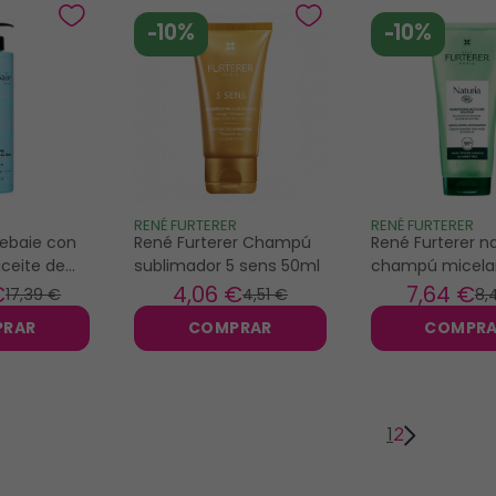
-10%
-10%
RENÉ FURTERER
RENÉ FURTERER
ebaie con
René Furterer Champú
René Furterer na
aceite de
sublimador 5 sens 50ml
champú micela
bio 200ml
€
4
,06 €
7
,64 €
17
,39 €
4
,51 €
8
,
PRAR
COMPRAR
COMPR
1
2