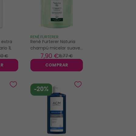
RENÉ FURTERER
 extra
René Furterer Naturia
rio 1L
champú micelar suave
eco recambio 400ml
7
,90 €
80 €
8
,77 €
AR
COMPRAR
-20%