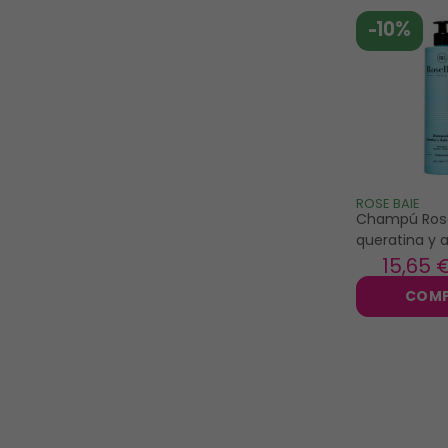
-10%
ROSE BAIE
Champú Ros
queratina y 
ricino 500ml
15
,65 
COM