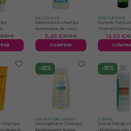
NATESSANCE
RENÉ FURTERER
mpú
Natessance champú
Furterer Fortice
e
extrasuave de coco
Champú Estimu
nior 200ml
250ml
200 ml
€
5
,48 €
14
,69 €
8
,00 €
6
,09 €
16
PRAR
COMPRAR
COMPR
-10%
-10%
R
LABORATOIRE GILBERT
ECRINAL
er Champú
Neutrapharm Champú
Ecrinal Family
ara después
Regenerador Suave
ultrasuave con 