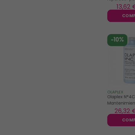
del sol 200m
13
,62 
COM
-10%
OLAPLEX
Olaplex N°4
Mantenimie
clarificante 
26
,32 
COM