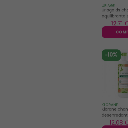
rose baie
URIAGE
Uriage ds c
topicrem
equilibrante
500ml
12
,71 
unbottled
uriage
COM
vichy
what matters
-10%
KLORANE
Klorane cha
desenredant
melocotón ju
12
,08 