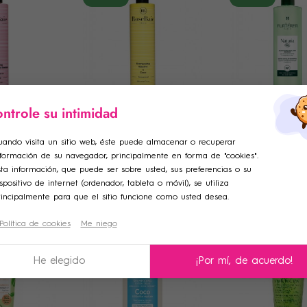
ntrole su intimidad
ROSE BAIE
RENÉ FURTERER
ebaie con
Champú Rosebaie con
René Furterer Na
ar lista de deseos
odalTitle))
ciar sesión
aceite de
queratina y aceite de
Organic Champ
uando visita un sitio web, éste puede almacenar o recuperar
 500ml
coco 500ml
Micelar Suave 
€
14
,34 €
9
,87 €
17
,39 €
15
,94 €
10
,
nformación de su navegador, principalmente en forma de "cookies".
adir a la lista de deseos
e de la lista de deseos
firmMessage))
iniciar sesión para guardar productos en su lista de deseos.
ta información, que puede ser sobre usted, sus preferencias o su
PRAR
COMPRAR
COMPR
spositivo de internet (ordenador, tableta o móvil), se utiliza
rincipalmente para que el sitio funcione como usted desea.
Crear una nueva lista
Política de cookies
Me niego
ncelText))
celar
Iniciar sesión
((modalDeleteText))
-10%
-10%
celar
Crear lista de deseos
He elegido
¡Por mí, de acuerdo!