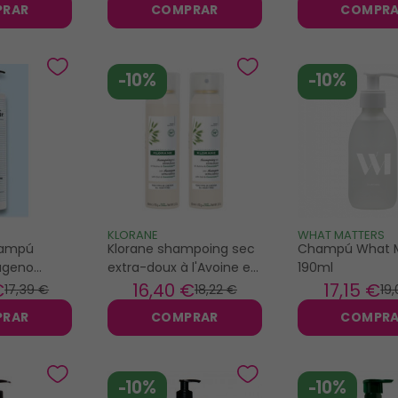
PRAR
COMPRAR
COMPR
-10%
-10%
KLORANE
WHAT MATTERS
hampú
Klorane shampoing sec
Champú What M
lágeno
extra-doux à l'Avoine et
190ml
Céramide lot de 2x150ml
€
16
,40 €
17
,15 €
17
,39 €
18
,22 €
19
PRAR
COMPRAR
COMPR
-10%
-10%