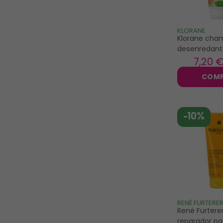
KLORANE
Klorane cha
desenredant
melocotón ju
7
,20 
COM
-10%
RENÉ FURTERE
René Furter
reparador p