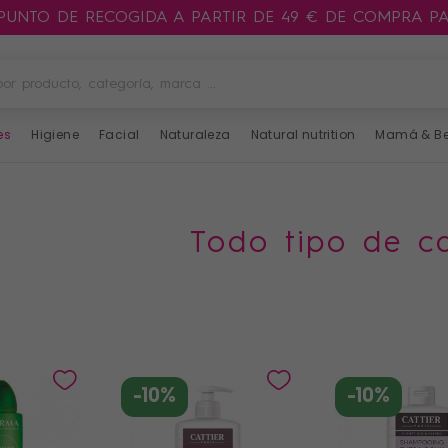
 PUNTO DE RECOGIDA A PARTIR DE 49 € DE COMPRA P
es
Higiene
Facial
Naturaleza
Natural nutrition
Mamá & B
todo tipo de c
-10%
-10%