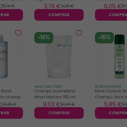
l
Todo el Cabello 250ml
400ml
€
3
,78 €
6
,05 €
15
,14 €
4
,20 €
6
,
PRAR
COMPRAR
COMPR
-10%
-10%
WHAT MATTERS
RENÉ FURTERER
C Bond
Champú ecorrelleno
René Furterer Na
nto champú
What Matters 190 ml
Champú Seco In
250ml
75ml
€
9
,03 €
5
,85 €
29
,25 €
10
,03 €
6
,
PRAR
COMPRAR
COMPR