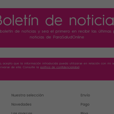
Boletín de noticia
boletín de noticias y sea el primero en recibir las última
noticias de ParaSaludOnline
o, acepto que la información introducida pueda utilizarse en relación con mi sol
ivarse de ella. Consulte la
política de confidencialidad
.
Nuestra selección
Envío
Novedades
Pago
Las marcas
Blog