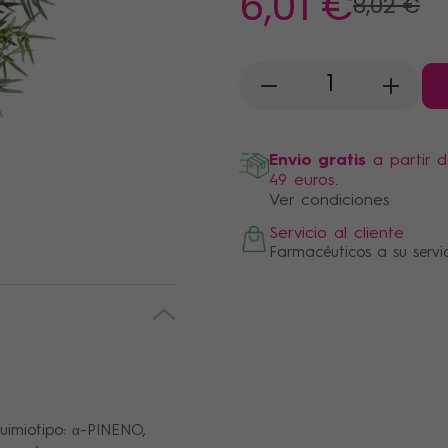
6
,01 €
8
,02 €
-
+
Envio gratis
a partir 
49 euros.
Ver condiciones
Servicio al cliente
Farmacéuticos a su servi
Quimiotipo: α-PINENO,