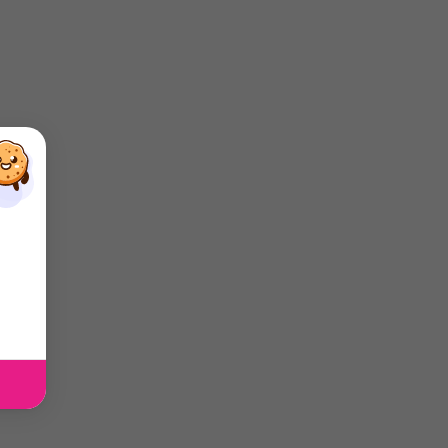
×
×
×