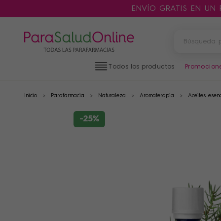
ENVÍO GRATIS EN UN
Todos los productos
Promocion
Inicio
Parafarmacia
Naturaleza
Aromaterapia
Aceites esen
PRODUCTOS
FILTROS
-25%
CATEGORÍAS
MARCAS