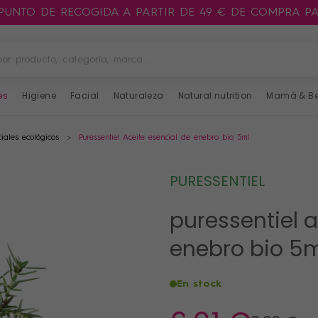
 PUNTO DE RECOGIDA A PARTIR DE 49 € DE COMPRA P
es
Higiene
Facial
Naturaleza
Natural nutrition
Mamá & B
ciales ecológicos
Puressentiel Aceite esencial de enebro bio 5ml
PURESSENTIEL
puressentiel a
enebro bio 5
En stock