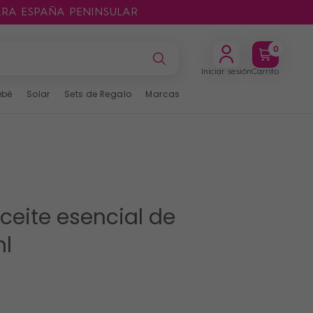
ARA ESPAÑA PENINSULAR
0
Iniciar sesión
Carrito
ebé
Solar
Sets de Regalo
Marcas
ceite esencial de
ml