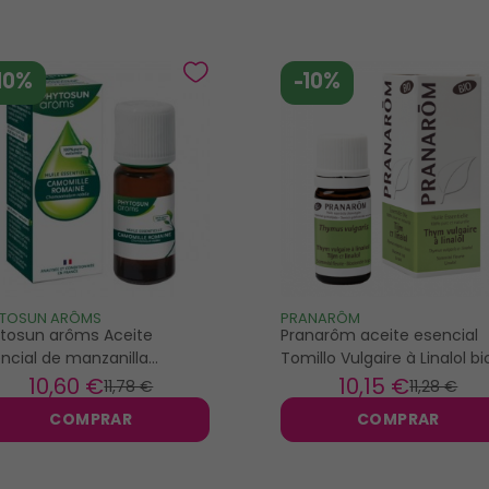
10%
-10%
YTOSUN ARÔMS
PRANARÔM
tosun arôms Aceite
Pranarôm aceite esencial
ncial de manzanilla
Tomillo Vulgaire à Linalol bi
mana 5ml
5ml
10
,60 €
10
,15 €
11
,78 €
11
,28 €
COMPRAR
COMPRAR