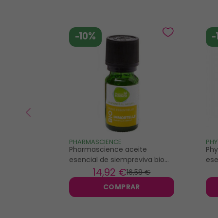
-10%
-
PHARMASCIENCE
PH
Pharmascience aceite
Phy
esencial de siempreviva bio
ese
5ml
ro
14
,92 €
16
,58 €
COMPRAR