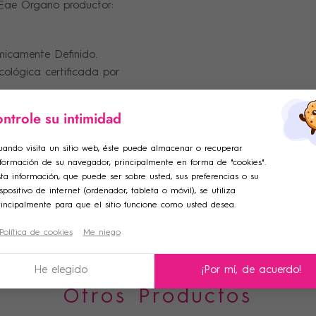
ae Órgano productor:
micamente Definido.
cológica certificada por
ntrole su intimidad
ar lista de deseos
ciar sesión
uando visita un sitio web, éste puede almacenar o recuperar
nformación de su navegador, principalmente en forma de "cookies".
adir a la lista de deseos
e de la lista de deseos
iniciar sesión para guardar productos en su lista de deseos.
ta información, que puede ser sobre usted, sus preferencias o su
spositivo de internet (ordenador, tableta o móvil), se utiliza
rincipalmente para que el sitio funcione como usted desea.
Crear una nueva lista
Política de cookies
Me niego
celar
Iniciar sesión
celar
Crear lista de deseos
He elegido
¡Por mí, de acuerdo!
Otros Productos