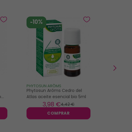
-10%
-10%
PHYTOSUN ARÔMS
PRANARÔM
Phytosun Arôms Cedro del
Pranarôm l
o
Atlas aceite esencial bio 5ml
tendre go
3
,98 €
9
,
4
,42 €
COMPRAR