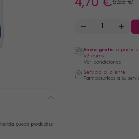
4
,70 €
5
,23 €
-
+
Envio gratis
a partir 
49 euros.
Ver condiciones
Servicio al cliente
Farmacéuticos a su servi
 herida puede producirse