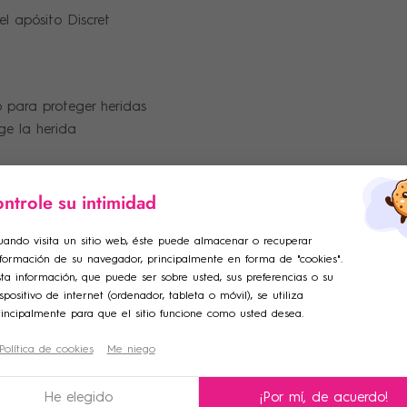
l apósito Discret
o para proteger heridas
ege la herida
ntrole su intimidad
ar lista de deseos
herida.
ciar sesión
uando visita un sitio web, éste puede almacenar o recuperar
nformación de su navegador, principalmente en forma de "cookies".
adir a la lista de deseos
e de la lista de deseos
iniciar sesión para guardar productos en su lista de deseos.
ta información, que puede ser sobre usted, sus preferencias o su
spositivo de internet (ordenador, tableta o móvil), se utiliza
rincipalmente para que el sitio funcione como usted desea.
Crear una nueva lista
Política de cookies
Me niego
celar
Iniciar sesión
celar
Crear lista de deseos
He elegido
¡Por mí, de acuerdo!