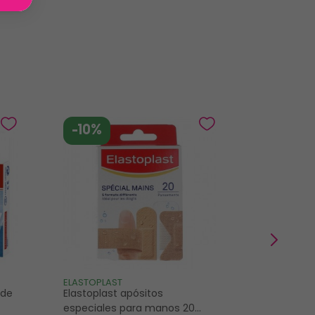
-10%
-10%
ELASTOPLAST
ELASTOPLAS
 de
Elastoplast apósitos
Tiritas Ela
especiales para manos 20
Disney