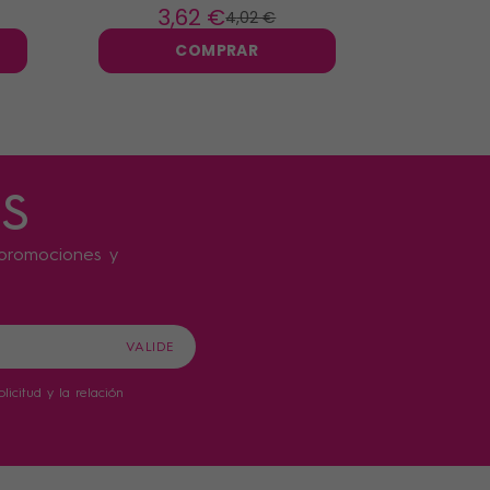
apósitos 5 tallas
3
,62 €
4
4
,02 €
COMPRAR
s
s promociones y
icitud y la relación