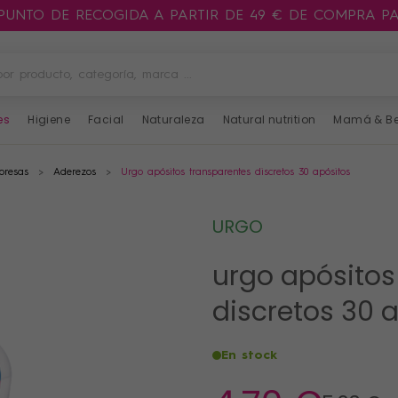
 PUNTO DE RECOGIDA A PARTIR DE 49 € DE COMPRA P
es
Higiene
Facial
Naturaleza
Natural nutrition
Mamá & B
presas
Aderezos
Urgo apósitos transparentes discretos 30 apósitos
URGO
urgo apósitos
discretos 30 
En stock