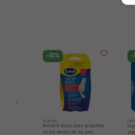
-10%
-
SCHOLL
UR
Scholl 6 tiritas para ampollas
Urg
en los dedos de los pies
sup