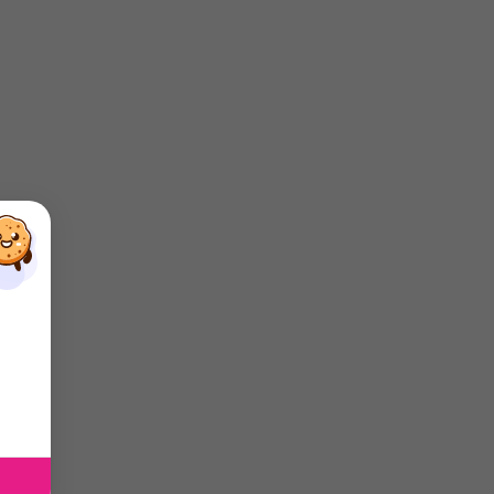
×
×
×