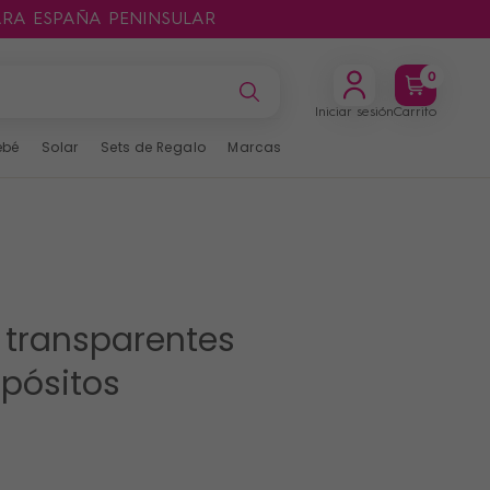
ARA ESPAÑA PENINSULAR
0
Iniciar sesión
Carrito
ebé
Solar
Sets de Regalo
Marcas
 transparentes
apósitos