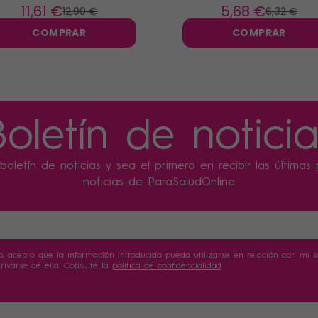
sticos
11
,61 €
5
,68 €
12
,90 €
6
,32 €
COMPRAR
COMPRAR
Boletín de noticia
boletín de noticias y sea el primero en recibir las última
noticias de ParaSaludOnline
o, acepto que la información introducida pueda utilizarse en relación con mi sol
ivarse de ella. Consulte la
política de confidencialidad
.