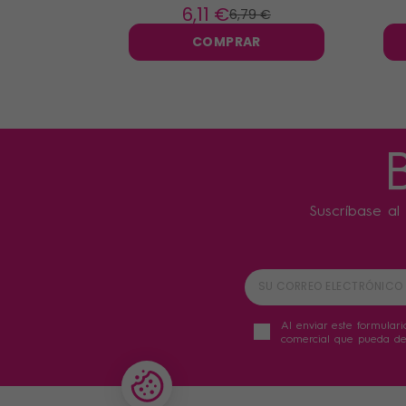
elá
6
,11 €
6
,79 €
COMPRAR
Suscríbase al 
Al enviar este formulari
comercial que pueda der