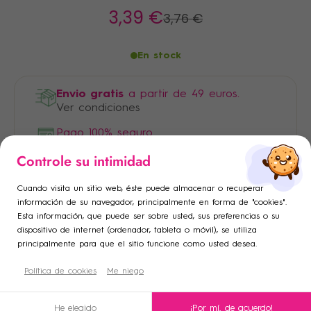
3
,39 €
3
,76 €
En stock
Envio gratis
a partir de 49 euros.
Ver condiciones
Pago 100% seguro
×
×
Controle su intimidad
Iniciar sesión
Crear lista de deseos
×
Cuando visita un sitio web, éste puede almacenar o recuperar
Añadir a la lista de deseos
Debe iniciar sesión para guardar productos en su lista de
Nombre de la lista de deseos
información de su navegador, principalmente en forma de "cookies".
Esta información, que puede ser sobre usted, sus preferencias o su
deseos.
dispositivo de internet (ordenador, tableta o móvil), se utiliza
add_circle_outline
Crear una nueva lista
principalmente para que el sitio funcione como usted desea.
Descripción
Cancelar
Política de cookies
Crear lista de deseos
Me niego
Cancelar
Iniciar sesión
Condiciones de uso
He elegido
¡Por mí, de acuerdo!