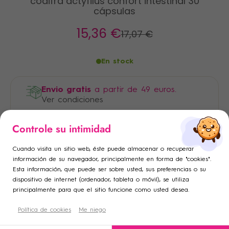
codifra actyfilus confort intestinal 30
cápsulas
15
,36 €
17
,07 €
En stock
Envio gratis
a partir de 49 euros.
Ver condiciones
Pago 100% seguro
×
×
Controle su intimidad
Iniciar sesión
Crear lista de deseos
×
Cuando visita un sitio web, éste puede almacenar o recuperar
Añadir a la lista de deseos
Debe iniciar sesión para guardar productos en su lista de
Nombre de la lista de deseos
información de su navegador, principalmente en forma de "cookies".
Esta información, que puede ser sobre usted, sus preferencias o su
deseos.
dispositivo de internet (ordenador, tableta o móvil), se utiliza
add_circle_outline
Crear una nueva lista
principalmente para que el sitio funcione como usted desea.
Descripción
Cancelar
Política de cookies
Crear lista de deseos
Me niego
Cancelar
Iniciar sesión