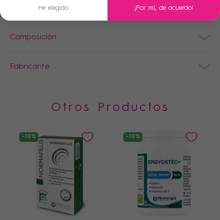
Condiciones de uso
He elegido
¡Por mí, de acuerdo!
Composición
Fabricante
Otros Productos
-10%
-10%