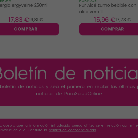
ERGIA
PURALOE
ergia ergyveine 250ml
Pur Aloé zumo bebible con
aloe vera 1L
17
,83 €
15
,96 €
19
,81 €
17
,73 €
COMPRAR
COMPRAR
Boletín de noticia
boletín de noticias y sea el primero en recibir las última
noticias de ParaSaludOnline
o, acepto que la información introducida pueda utilizarse en relación con mi sol
ivarse de ella. Consulte la
política de confidencialidad
.