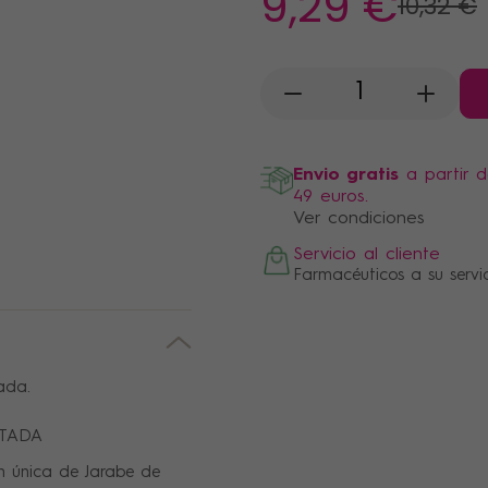
9
,29 €
10
,32 €
-
+
Envio gratis
a partir 
49 euros.
Ver condiciones
Servicio al cliente
Farmacéuticos a su servi
ada.
NTADA
n única de Jarabe de