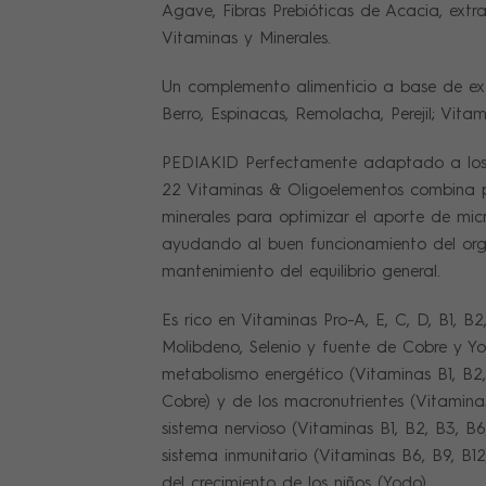
Agave, Fibras Prebióticas de Acacia, extr
Vitaminas y Minerales.
Un complemento alimenticio a base de ex
Berro, Espinacas, Remolacha, Perejil; Vitam
PEDIAKID Perfectamente adaptado a los n
22 Vitaminas & Oligoelementos combina p
minerales para optimizar el aporte de micr
ayudando al buen funcionamiento del org
mantenimiento del equilibrio general.
Es rico en Vitaminas Pro-A, E, C, D, B1, B2
Molibdeno, Selenio y fuente de Cobre y Yo
metabolismo energético (Vitaminas B1, B2,
Cobre) y de los macronutrientes (Vitamina
sistema nervioso (Vitaminas B1, B2, B3, B6,
sistema inmunitario (Vitaminas B6, B9, B12
del crecimiento de los niños (Yodo).