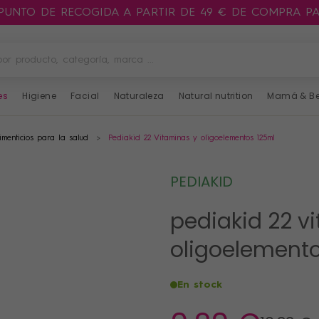
 PUNTO DE RECOGIDA A PARTIR DE 49 € DE COMPRA P
es
Higiene
Facial
Naturaleza
Natural nutrition
Mamá & B
menticios para la salud
Pediakid 22 Vitaminas y oligoelementos 125ml
PEDIAKID
pediakid 22 v
oligoelement
En stock