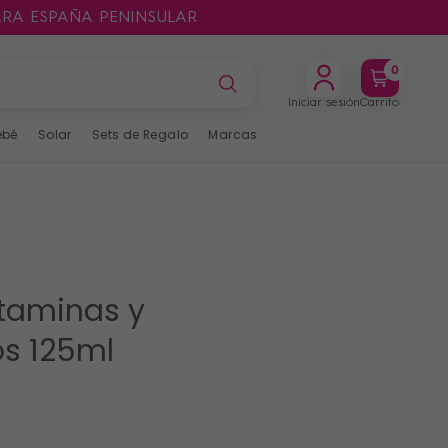
ARA ESPAÑA PENINSULAR
0
Iniciar sesión
Carrito
ebé
Solar
Sets de Regalo
Marcas
itaminas y
os 125ml