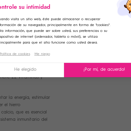
ntrole su intimidad
tarse por la noche)
ar lista de deseos
ciar sesión
uando visita un sitio web, éste puede almacenar o recuperar
rte de micronutrientes
nformación de su navegador, principalmente en forma de "cookies".
adir a la lista de deseos
e de la lista de deseos
.
iniciar sesión para guardar productos en su lista de deseos.
ta información, que puede ser sobre usted, sus preferencias o su
spositivo de internet (ordenador, tableta o móvil), se utiliza
bebibles está
rincipalmente para que el sitio funcione como usted desea.
Crear una nueva lista
ve y fibra prebiótica de
Política de cookies
Me niego
celar
Iniciar sesión
plantas, vitaminas y
celar
Crear lista de deseos
He elegido
¡Por mí, de acuerdo!
tiene 22 Vitaminas y
ar la energía, estimular
 el hierro
calcio, que es esencial
 sistema inmunitario del