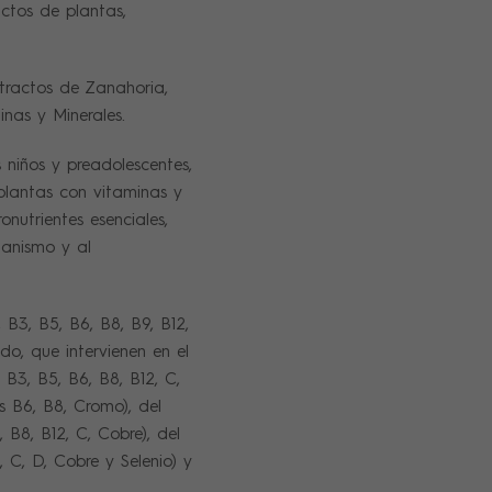
actos de plantas,
tractos de Zanahoria,
inas y Minerales.
iños y preadolescentes,
lantas con vitaminas y
onutrientes esenciales,
anismo y al
, B3, B5, B6, B8, B9, B12,
do, que intervienen en el
 B3, B5, B6, B8, B12, C,
s B6, B8, Cromo), del
 B8, B12, C, Cobre), del
, C, D, Cobre y Selenio) y