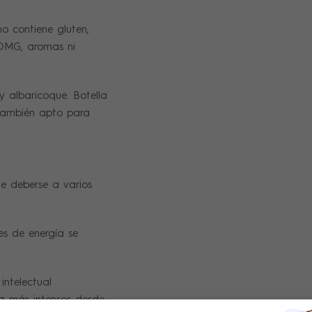
o contiene gluten,
 OMG, aromas ni
 albaricoque. Botella
También apto para
de deberse a varios
es de energía se
intelectual
ez más intensos desde