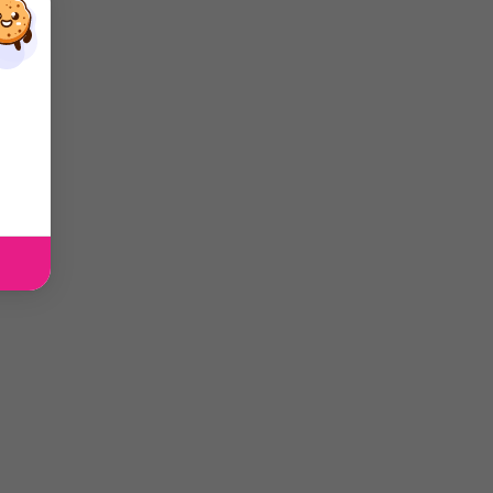
×
×
×