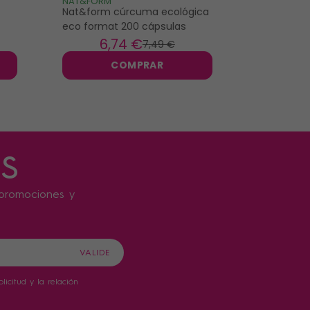
NAT&FORM
BION
Nat&form cúrcuma ecológica
Bion 3 Def
eco format 200 cápsulas
comprimi
6
,74 €
24
7
,49 €
COMPRAR
s
s promociones y
icitud y la relación