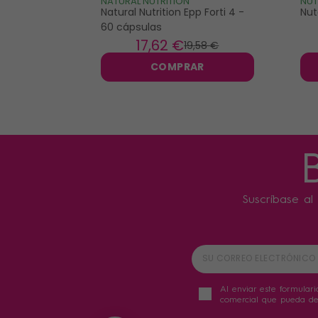
NATURAL NUTRITION
NUT
Natural Nutrition Epp Forti 4 -
Nut
60 cápsulas
17
,62 €
19
,58 €
COMPRAR
Suscríbase al 
Al enviar este formulari
comercial que pueda der