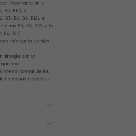
pel importante en el
, B8, B12), el
, B3, B6, B8, B12), el
taminas B6, B9, B12) y la
, B6, B12)
ara reforzar la función
n sinergia con la
organismo.
ecimiento normal de los
de hormonas tiroideas e