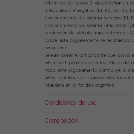
Vitaminas del grupo B: desempeñan un pa
metabolismo energético (B1, B2, B3, B5, B6
funcionamiento del sistema nervioso (B1, B2
funcionamiento del sistema inmunitario (vi
producción de glóbulos rojos (vitaminas B2
Cobre: este oligoelemento se recomienda p
inmunitaria
Selenio: potente antioxidante que actúa e
vitamina E para proteger las células del 
Yodo: este oligoelemento contribuye al cr
niños, contribuye a la producción normal 
interviene en la función cognitiva.
Condiciones de uso
Composición