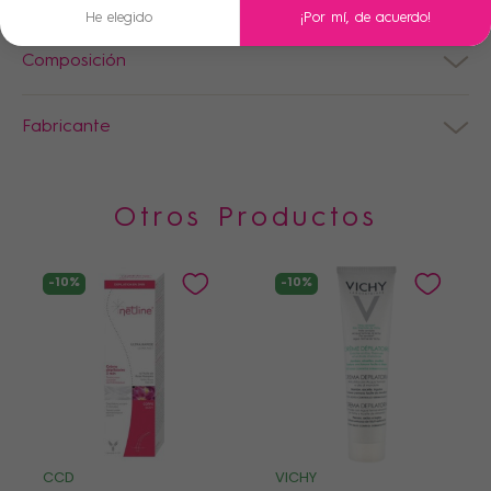
He elegido
¡Por mí, de acuerdo!
Composición
Fabricante
Otros Productos
-10%
-10%
CCD
VICHY