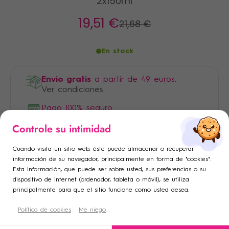
2x150ml
19
,51 €
21
,68 €
En stock
Envio gratis
a partir de 49 euros.
Ver condiciones
Pago 100% seguro
×
×
Controle su intimidad
Iniciar sesión
Crear lista de deseos
×
Cuando visita un sitio web, éste puede almacenar o recuperar
Añadir a la lista de deseos
Debe iniciar sesión para guardar productos en su lista de
Nombre de la lista de deseos
información de su navegador, principalmente en forma de "cookies".
Esta información, que puede ser sobre usted, sus preferencias o su
deseos.
dispositivo de internet (ordenador, tableta o móvil), se utiliza
add_circle_outline
Crear una nueva lista
principalmente para que el sitio funcione como usted desea.
Descripción
Cancelar
Política de cookies
Crear lista de deseos
Me niego
Cancelar
Iniciar sesión
Condiciones de uso