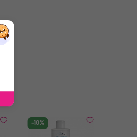
×
×
×
-10%
-10%