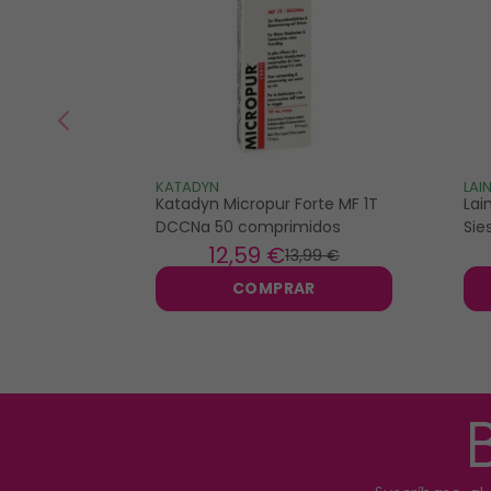
KATADYN
LAI
Katadyn Micropur Forte MF 1T
Lai
DCCNa 50 comprimidos
Sie
12
,59 €
13
,99 €
COMPRAR