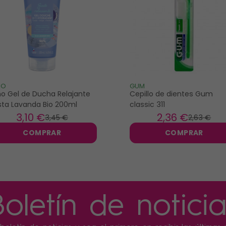
NO
GUM
no Gel de Ducha Relajante
Cepillo de dientes Gum
sta Lavanda Bio 200ml
classic 311
3
,10 €
2
,36 €
3
,45 €
2
,63 €
COMPRAR
COMPRAR
Boletín de noticia