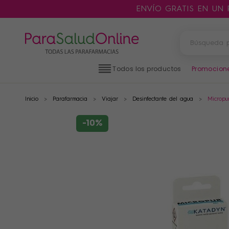
ENVÍO GRATIS EN UN
Todos los productos
Promocion
Inicio
Parafarmacia
Viajar
Desinfectante del agua
Micropu
PRODUCTOS
FILTROS
-10%
CATEGORÍAS
MARCAS