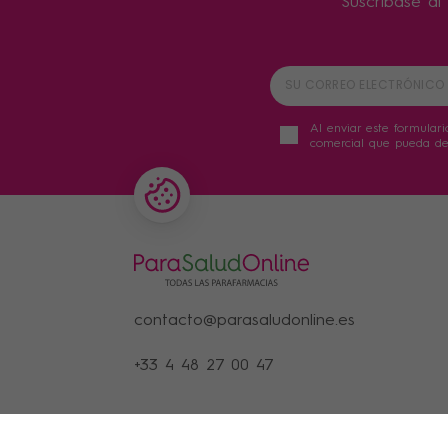
Suscríbase al 
Al enviar este formulari
comercial que pueda der
contacto@parasaludonline.es
+33 4 48 27 00 47