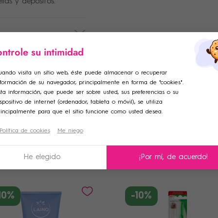
llas y depósitos.
ntrole su intimidad
ar lista de deseos
ciar sesión
uando visita un sitio web, éste puede almacenar o recuperar
nformación de su navegador, principalmente en forma de "cookies".
adir a la lista de deseos
e de la lista de deseos
iniciar sesión para guardar productos en su lista de deseos.
ta información, que puede ser sobre usted, sus preferencias o su
spositivo de internet (ordenador, tableta o móvil), se utiliza
rincipalmente para que el sitio funcione como usted desea.
Crear una nueva lista
Política de cookies
Me niego
celar
Iniciar sesión
celar
Crear lista de deseos
Otros Productos
He elegido
¡Por mí, de acuerdo!
10%
-10%