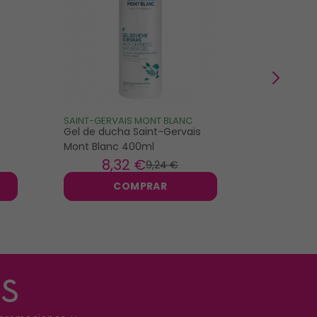
SAINT-GERVAIS MONT BLANC
HELVETIA N
Gel de ducha Saint-Gervais
Helvetia N
Mont Blanc 400ml
Almendra A
8
,32 €
4
9
,24 €
COMPRAR
s