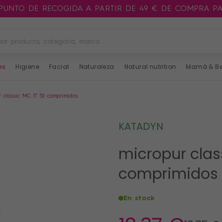
 PUNTO DE RECOGIDA A PARTIR DE 49 € DE COMPRA P
es
Higiene
Facial
Naturaleza
Natural nutrition
Mamá & B
r classic MC 1T 50 comprimidos
KATADYN
micropur clas
comprimidos
En stock