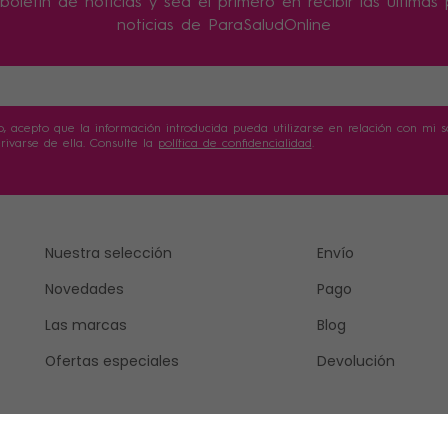
boletín de noticias y sea el primero en recibir las última
noticias de ParaSaludOnline
o, acepto que la información introducida pueda utilizarse en relación con mi sol
ivarse de ella. Consulte la
política de confidencialidad
.
Nuestra selección
Envío
Novedades
Pago
Las marcas
Blog
Ofertas especiales
Devolución