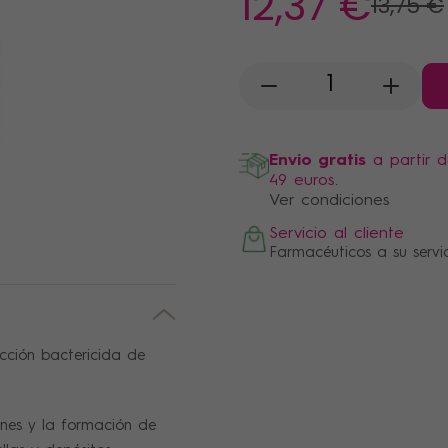
12
,37 €
13
,75 €
-
+
Envio gratis
a partir 
49 euros.
Ver condiciones
Servicio al cliente
Farmacéuticos a su servi
acción bactericida de
nes y la formación de