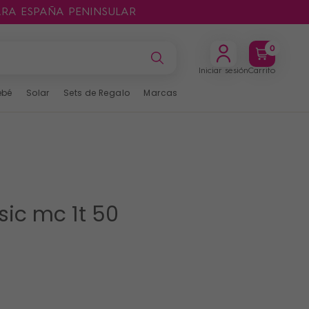
ARA ESPAÑA PENINSULAR
0
Iniciar sesión
Carrito
ebé
Solar
Sets de Regalo
Marcas
sic mc 1t 50