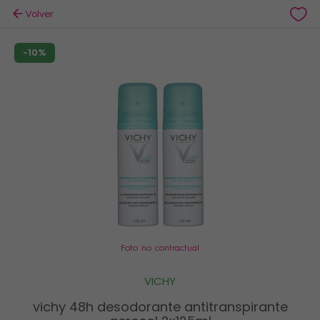
Volver
-10%
Foto no contractual
VICHY
vichy 48h desodorante antitranspirante