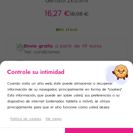
aerosol 2x125ml
16
,27 €
18
,08 €
En stock
Envio gratis
a partir de 49 euros.
Ver condiciones
Pago 100% seguro
×
×
Controle su intimidad
Iniciar sesión
Crear lista de deseos
×
Cuando visita un sitio web, éste puede almacenar o recuperar
Añadir a la lista de deseos
Debe iniciar sesión para guardar productos en su lista de
Nombre de la lista de deseos
información de su navegador, principalmente en forma de "cookies".
Esta información, que puede ser sobre usted, sus preferencias o su
deseos.
dispositivo de internet (ordenador, tableta o móvil), se utiliza
add_circle_outline
Crear una nueva lista
principalmente para que el sitio funcione como usted desea.
Descripción
Cancelar
Política de cookies
Crear lista de deseos
Me niego
Cancelar
Iniciar sesión
Condiciones de uso