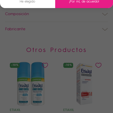
He elegido
¡Por mí, de acuerdo!
Composición
Fabricante
Otros Productos
-10%
-10%
ETIAXIL
ETIAXIL