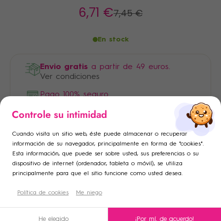
6
,71 €
7
,45 €
En stock
Envio gratis
a partir de 49 euros.
Ver condiciones
Pago 100% seguro
×
×
Controle su intimidad
Iniciar sesión
Crear lista de deseos
×
Cuando visita un sitio web, éste puede almacenar o recuperar
Añadir a la lista de deseos
Debe iniciar sesión para guardar productos en su lista de
Nombre de la lista de deseos
información de su navegador, principalmente en forma de "cookies".
Esta información, que puede ser sobre usted, sus preferencias o su
deseos.
dispositivo de internet (ordenador, tableta o móvil), se utiliza
add_circle_outline
Crear una nueva lista
principalmente para que el sitio funcione como usted desea.
Descripción
Cancelar
Política de cookies
Crear lista de deseos
Me niego
Cancelar
Iniciar sesión
Condiciones de uso
He elegido
¡Por mí, de acuerdo!