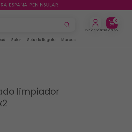
ARA ESPAÑA PENINSULAR
0
Iniciar sesión
Carrito
ebé
Solar
Sets de Regalo
Marcas
dado limpiador
x2