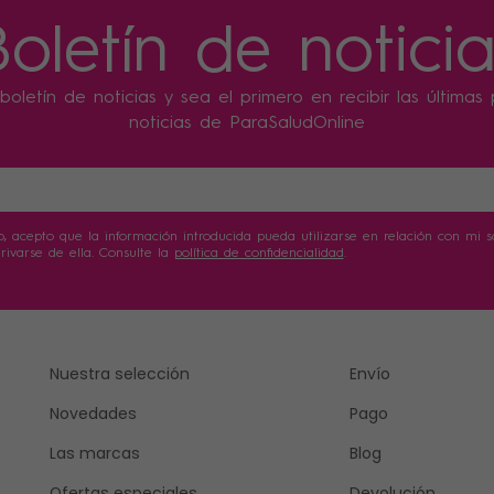
Boletín de noticia
boletín de noticias y sea el primero en recibir las última
noticias de ParaSaludOnline
o, acepto que la información introducida pueda utilizarse en relación con mi sol
ivarse de ella. Consulte la
política de confidencialidad
.
Nuestra selección
Envío
Novedades
Pago
Las marcas
Blog
Ofertas especiales
Devolución