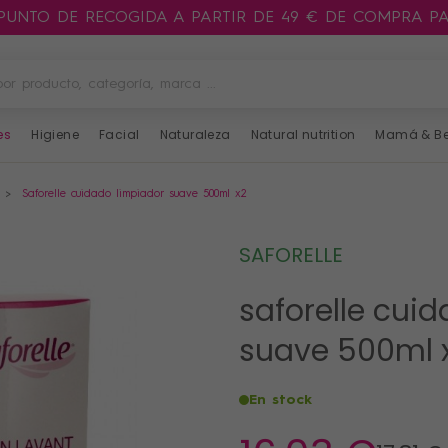
 PUNTO DE RECOGIDA A PARTIR DE 49 € DE COMPRA P
es
Higiene
Facial
Naturaleza
Natural nutrition
Mamá & B
Saforelle cuidado limpiador suave 500ml x2
SAFORELLE
saforelle cui
suave 500ml 
En stock