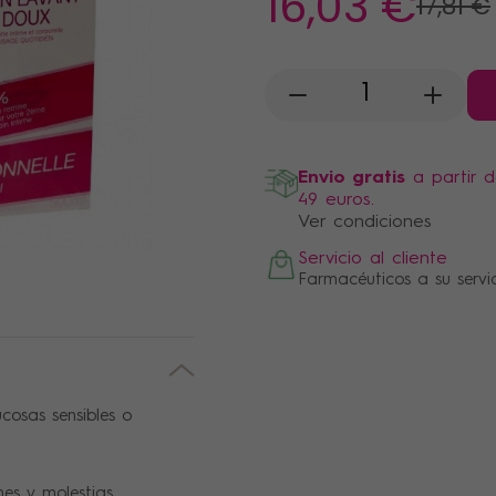
16
,03 €
17
,81 €
-
+
Envio gratis
a partir 
49 euros.
Ver condiciones
Servicio al cliente
Farmacéuticos a su servi
cosas sensibles o
es y molestias.