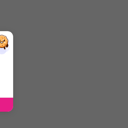
×
×
×