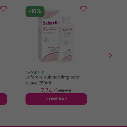
-10%
-10%
SAFORELLE
LACTACYD
Saforelle cuidado limpiador
Lactacyd 
suave 250ml
limpieza í
7
,74 €
15
8
,60 €
COMPRAR