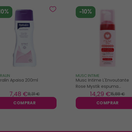
10%
-10%
RALIN
MUSC INTIME
ralin Apaisa 200ml
Musc Intime L'Envoutante
Rose Mystik espuma
limpiadora íntima 150ml
7
,48 €
14
,29 €
8
,31 €
15
,88 €
COMPRAR
COMPRAR