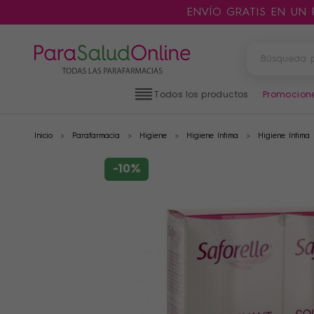
ENVÍO GRATIS EN UN
Todos los productos
Promocion
Inicio
Parafarmacia
Higiene
Higiene íntima
Higiene íntima
PRODUCTOS
FILTROS
-10%
CATEGORÍAS
MARCAS