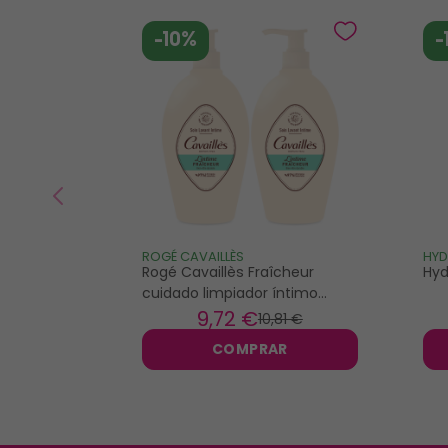
-10%
-
ROGÉ CAVAILLÈS
HYD
Rogé Cavaillès Fraîcheur
Hyd
cuidado limpiador íntimo
2x250ml
9
,72 €
10
,81 €
COMPRAR