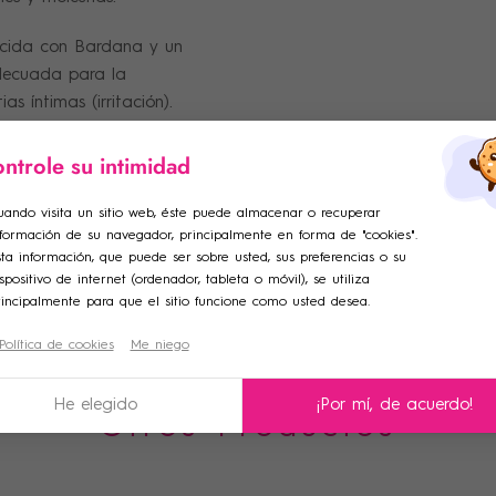
uecida con Bardana y un
decuada para la
as íntimas (irritación).
ntrole su intimidad
ar lista de deseos
ciar sesión
uando visita un sitio web, éste puede almacenar o recuperar
nformación de su navegador, principalmente en forma de "cookies".
adir a la lista de deseos
e de la lista de deseos
iniciar sesión para guardar productos en su lista de deseos.
ta información, que puede ser sobre usted, sus preferencias o su
spositivo de internet (ordenador, tableta o móvil), se utiliza
rincipalmente para que el sitio funcione como usted desea.
Crear una nueva lista
Política de cookies
Me niego
celar
Iniciar sesión
celar
Crear lista de deseos
He elegido
¡Por mí, de acuerdo!
Otros Productos