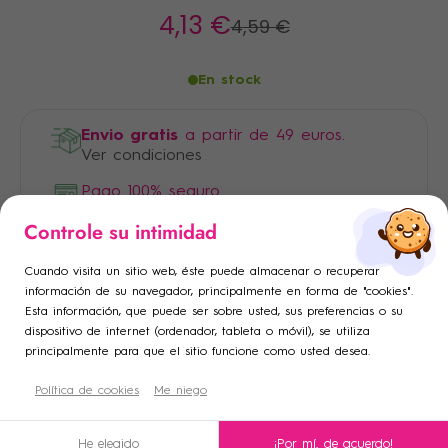
4
,13 €
4
,59 €
En stock
Envio gratis
a partir de 49 euros.
Ver condiciones
Pago 100% seguro
×
×
Controle su intimidad
Iniciar sesión
Crear lista de deseos
×
Cuando visita un sitio web, éste puede almacenar o recuperar
Añadir a la lista de deseos
Debe iniciar sesión para guardar productos en su lista de
Nombre de la lista de deseos
información de su navegador, principalmente en forma de "cookies".
Esta información, que puede ser sobre usted, sus preferencias o su
deseos.
dispositivo de internet (ordenador, tableta o móvil), se utiliza
add_circle_outline
Crear una nueva lista
principalmente para que el sitio funcione como usted desea.
Descripción
Cancelar
Política de cookies
Crear lista de deseos
Me niego
Cancelar
Iniciar sesión
Condiciones de uso
He elegido
¡Por mí, de acuerdo!