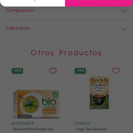
Composición
Fabricante
Otros Productos
-10%
-10%
NUTRISANTÉ
YOGITEA
Nutrisanté infusión bio
Yogi Tea Infusión