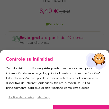
mar 150ml
6
,40 €
7
,11 €
En stock
Envio gratis
a partir de 49 euros.
Ver condiciones
Pago 100% seguro
×
×
Controle su intimidad
Iniciar sesión
Crear lista de deseos
×
Cuando visita un sitio web, éste puede almacenar o recuperar
Añadir a la lista de deseos
Debe iniciar sesión para guardar productos en su lista de
Nombre de la lista de deseos
información de su navegador, principalmente en forma de "cookies".
Esta información, que puede ser sobre usted, sus preferencias o su
deseos.
dispositivo de internet (ordenador, tableta o móvil), se utiliza
add_circle_outline
Crear una nueva lista
principalmente para que el sitio funcione como usted desea.
Descripción
Cancelar
Política de cookies
Crear lista de deseos
Me niego
Cancelar
Iniciar sesión
Condiciones de uso