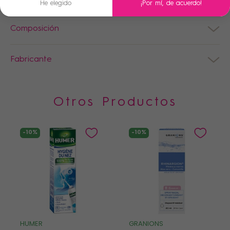
He elegido
¡Por mí, de acuerdo!
Composición
Fabricante
Otros Productos
-10%
-10%
HUMER
GRANIONS