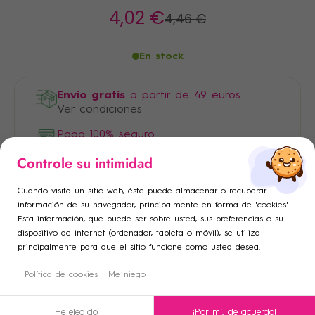
4
,02 €
4
,46 €
En stock
Envio gratis
a partir de 49 euros.
Ver condiciones
Pago 100% seguro
×
×
Controle su intimidad
Iniciar sesión
Crear lista de deseos
×
Cuando visita un sitio web, éste puede almacenar o recuperar
Añadir a la lista de deseos
Debe iniciar sesión para guardar productos en su lista de
Nombre de la lista de deseos
información de su navegador, principalmente en forma de "cookies".
Esta información, que puede ser sobre usted, sus preferencias o su
deseos.
dispositivo de internet (ordenador, tableta o móvil), se utiliza
add_circle_outline
Crear una nueva lista
principalmente para que el sitio funcione como usted desea.
Descripción
Cancelar
Política de cookies
Crear lista de deseos
Me niego
Cancelar
Iniciar sesión
Condiciones de uso
He elegido
¡Por mí, de acuerdo!