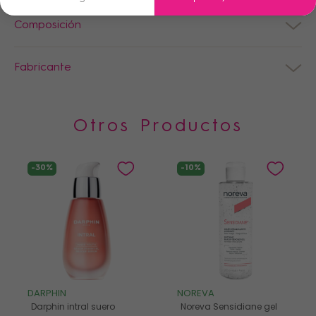
Composición
Fabricante
Otros Productos
-30%
-10%
DARPHIN
NOREVA
Darphin intral suero
Noreva Sensidiane gel