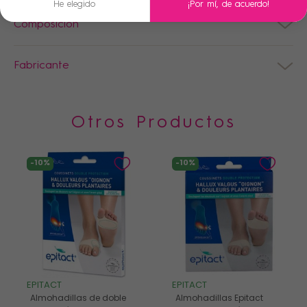
He elegido
¡Por mí, de acuerdo!
Composición
Fabricante
Otros Productos
-10%
-10%
EPITACT
EPITACT
Almohadillas de doble
Almohadillas Epitact