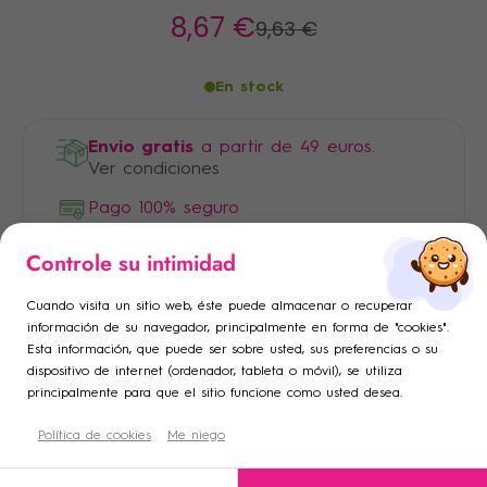
8
,67 €
9
,63 €
En stock
Envio gratis
a partir de 49 euros.
Ver condiciones
Pago 100% seguro
×
×
Controle su intimidad
Iniciar sesión
Crear lista de deseos
×
Cuando visita un sitio web, éste puede almacenar o recuperar
Añadir a la lista de deseos
Debe iniciar sesión para guardar productos en su lista de
Nombre de la lista de deseos
información de su navegador, principalmente en forma de "cookies".
Esta información, que puede ser sobre usted, sus preferencias o su
deseos.
dispositivo de internet (ordenador, tableta o móvil), se utiliza
add_circle_outline
Crear una nueva lista
principalmente para que el sitio funcione como usted desea.
Descripción
Cancelar
Política de cookies
Crear lista de deseos
Me niego
Cancelar
Iniciar sesión
Condiciones de uso