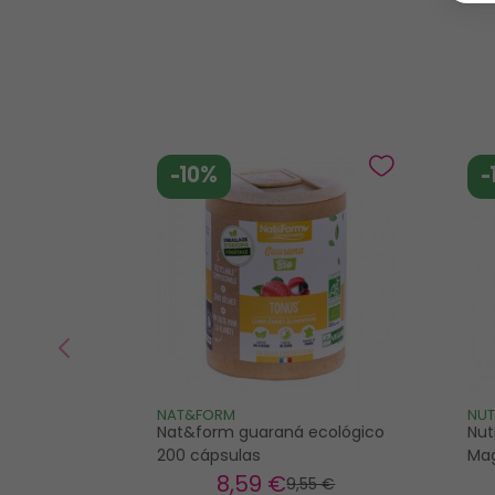
-10%
-
NAT&FORM
NUT
Nat&form guaraná ecológico
Nut
200 cápsulas
Mag
8
,59 €
9
,55 €