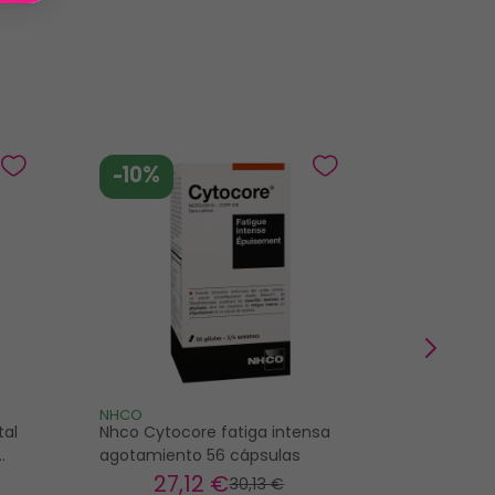
-10%
-10%
NHCO
SANTAROM
tal
Nhco Cytocore fatiga intensa
Santarome
agotamiento 56 cápsulas
6G 20 amp
es
27
,12 €
11
30
,13 €