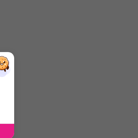
×
×
×