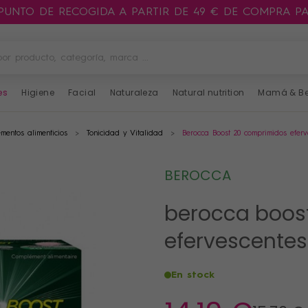
 PUNTO DE RECOGIDA A PARTIR DE 49 € DE COMPRA P
es
Higiene
Facial
Naturaleza
Natural nutrition
Mamá & B
mentos alimenticios
Tonicidad y Vitalidad
Berocca Boost 20 comprimidos eferv
BEROCCA
berocca boos
efervescentes
En stock