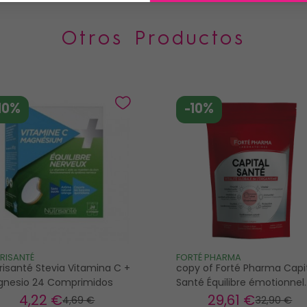
Otros Productos
10%
-10%
RISANTÉ
FORTÉ PHARMA
risanté Stevia Vitamina C +
copy of Forté Pharma Capi
nesio 24 Comprimidos
Santé Équilibre émotionnel
performances intellectuell
4
,22 €
29
,61 €
4
,69 €
32
,90 €