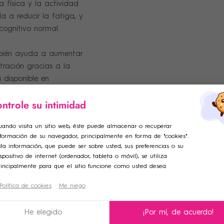
 física y la actividad
 a reducir la fatiga, y
cognitivo normal.
mbién ayuda a aumentar
tración gracias a la
 disponible en
stick, ¡un formato
ntrole su intimidad
ar lista de deseos
ciar sesión
uando visita un sitio web, éste puede almacenar o recuperar
nformación de su navegador, principalmente en forma de "cookies".
adir a la lista de deseos
e de la lista de deseos
iniciar sesión para guardar productos en su lista de deseos.
ta información, que puede ser sobre usted, sus preferencias o su
spositivo de internet (ordenador, tableta o móvil), se utiliza
rincipalmente para que el sitio funcione como usted desea.
Crear una nueva lista
Política de cookies
Me niego
celar
Iniciar sesión
celar
Crear lista de deseos
He elegido
¡Por mí, de acuerdo!