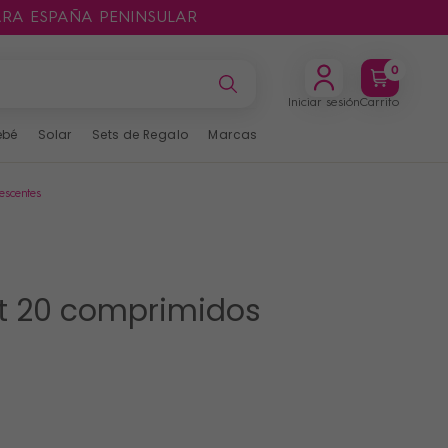
ARA ESPAÑA PENINSULAR
0
Iniciar sesión
Carrito
ebé
Solar
Sets de Regalo
Marcas
escentes
t 20 comprimidos