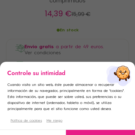
comprimidos
14
,39 €
15
,99 €
En stock
Envio gratis
a partir de 49 euros.
Ver condiciones
Pago 100% seguro
×
×
Controle su intimidad
Iniciar sesión
Crear lista de deseos
×
Cuando visita un sitio web, éste puede almacenar o recuperar
Añadir a la lista de deseos
Debe iniciar sesión para guardar productos en su lista de
Nombre de la lista de deseos
información de su navegador, principalmente en forma de "cookies".
Esta información, que puede ser sobre usted, sus preferencias o su
deseos.
dispositivo de internet (ordenador, tableta o móvil), se utiliza
add_circle_outline
Crear una nueva lista
principalmente para que el sitio funcione como usted desea.
Descripción
Cancelar
Política de cookies
Crear lista de deseos
Me niego
Cancelar
Iniciar sesión
Condiciones de uso