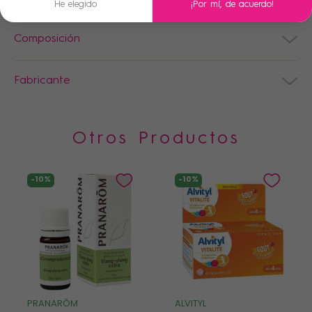
He elegido
¡Por mí, de acuerdo!
Composición
Fabricante
Otros Productos
-10%
-10%
PRANARÔM
ALVITYL