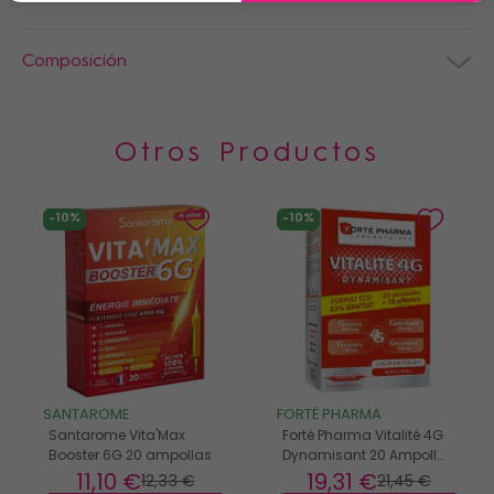
Composición
Otros Productos
-10%
-10%
SANTAROME
FORTÉ PHARMA
Santarome Vita'Max
Forté Pharma Vitalité 4G
Booster 6G 20 ampollas
Dynamisant 20 Ampollas
+ 10 Gratis
11
,10 €
19
,31 €
12
,33 €
21
,45 €