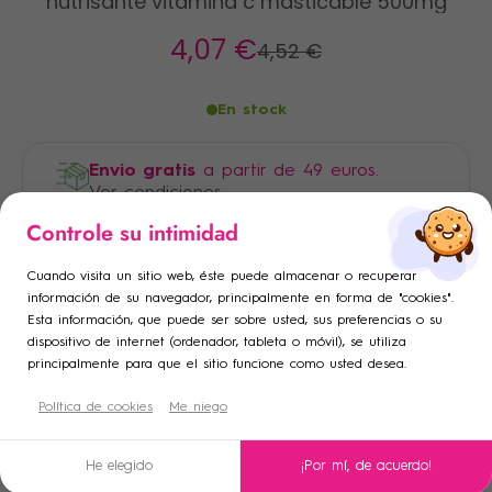
nutrisanté vitamina c masticable 500mg
4
,07 €
4
,52 €
En stock
Envio gratis
a partir de 49 euros.
Ver condiciones
×
×
Controle su intimidad
Iniciar sesión
Crear lista de deseos
Pago 100% seguro
×
Cuando visita un sitio web, éste puede almacenar o recuperar
Añadir a la lista de deseos
Debe iniciar sesión para guardar productos en su lista de
Nombre de la lista de deseos
información de su navegador, principalmente en forma de "cookies".
Esta información, que puede ser sobre usted, sus preferencias o su
deseos.
dispositivo de internet (ordenador, tableta o móvil), se utiliza
add_circle_outline
Crear una nueva lista
principalmente para que el sitio funcione como usted desea.
Cancelar
Política de cookies
Crear lista de deseos
Me niego
Cancelar
Iniciar sesión
Descripción
He elegido
¡Por mí, de acuerdo!
Condiciones de uso