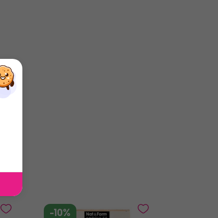
×
×
×
-10%
-10%