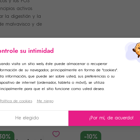
icos y los FOS
ncipios activos
tar la digestión y la
 de malvavisco y de
ntrole su intimidad
ar lista de deseos
ciar sesión
uando visita un sitio web, éste puede almacenar o recuperar
nformación de su navegador, principalmente en forma de "cookies".
adir a la lista de deseos
e de la lista de deseos
iniciar sesión para guardar productos en su lista de deseos.
ta información, que puede ser sobre usted, sus preferencias o su
spositivo de internet (ordenador, tableta o móvil), se utiliza
rincipalmente para que el sitio funcione como usted desea.
Crear una nueva lista
Política de cookies
Me niego
celar
Iniciar sesión
Otros Productos
celar
Crear lista de deseos
He elegido
¡Por mí, de acuerdo!
30%
-10%