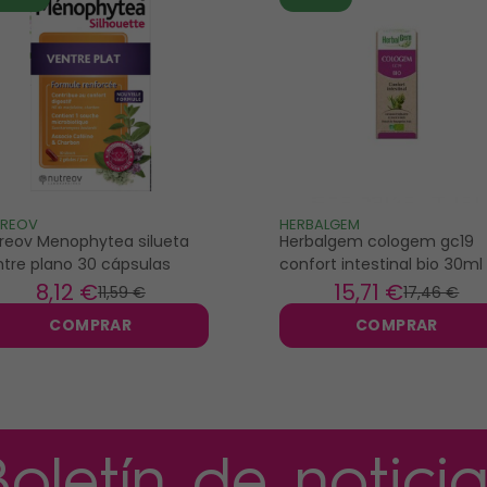
TREOV
HERBALGEM
reov Menophytea silueta
Herbalgem cologem gc19
ntre plano 30 cápsulas
confort intestinal bio 30ml
8
,12 €
15
,71 €
11
,59 €
17
,46 €
COMPRAR
COMPRAR
Boletín de noticia