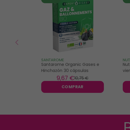
SANTAROME
NU
Santarome Organic Gases e
Nut
Hinchazón 30 cápsulas
vie
9
,67 €
10
,75 €
COMPRAR