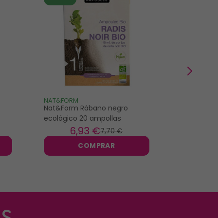
NAT&FORM
PHYSIONO
Nat&Form Rábano negro
Physionorm
ecológico 20 ampollas
3g
6
,93 €
7
,
7
,70 €
COMPRAR
s