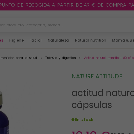
 PUNTO DE RECOGIDA A PARTIR DE 49 € DE COMPRA P
es
Higiene
Facial
Naturaleza
Natural nutrition
Mamá & B
menticios para la salud
Tránsito y digestión
Actitud natural tránsito + 60 cáp
NATURE ATTITUDE
actitud natura
cápsulas
En stock