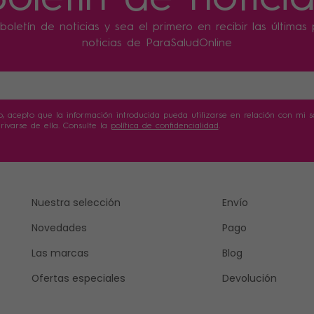
boletín de noticias y sea el primero en recibir las última
noticias de ParaSaludOnline
o, acepto que la información introducida pueda utilizarse en relación con mi sol
ivarse de ella. Consulte la
política de confidencialidad
.
Nuestra selección
Envío
Novedades
Pago
Las marcas
Blog
Ofertas especiales
Devolución