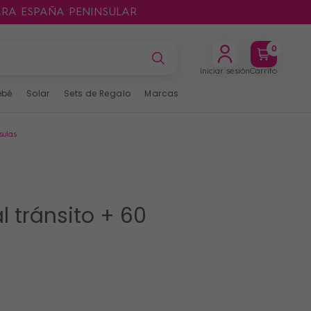
ARA ESPAÑA PENINSULAR
0
Iniciar sesión
Carrito
ebé
Solar
Sets de Regalo
Marcas
sulas
l tránsito + 60