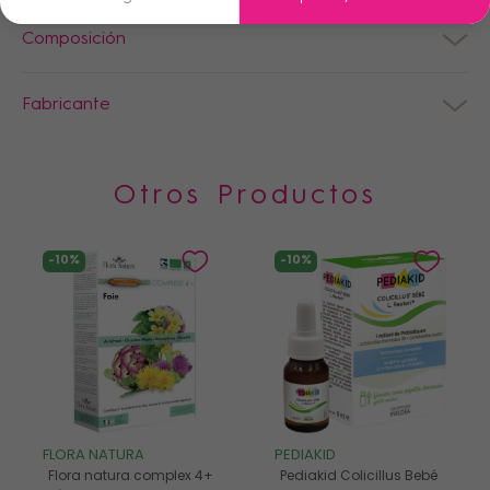
Composición
Fabricante
Otros Productos
-10%
-10%
FLORA NATURA
PEDIAKID
Flora natura complex 4+
Pediakid Colicillus Bebé