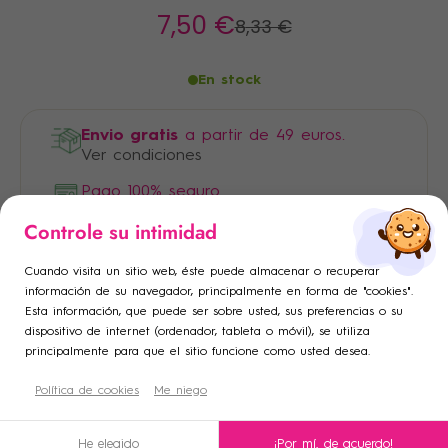
7
,50 €
8
,33 €
En stock
Envio gratis
a partir de 49 euros.
Ver condiciones
Pago 100% seguro
×
×
Controle su intimidad
Iniciar sesión
Crear lista de deseos
×
Cuando visita un sitio web, éste puede almacenar o recuperar
Añadir a la lista de deseos
Debe iniciar sesión para guardar productos en su lista de
Nombre de la lista de deseos
información de su navegador, principalmente en forma de "cookies".
Esta información, que puede ser sobre usted, sus preferencias o su
deseos.
dispositivo de internet (ordenador, tableta o móvil), se utiliza
add_circle_outline
Crear una nueva lista
principalmente para que el sitio funcione como usted desea.
Descripción
Cancelar
Política de cookies
Crear lista de deseos
Me niego
Cancelar
Iniciar sesión
Condiciones de uso
He elegido
¡Por mí, de acuerdo!