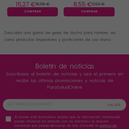
cabello 2x200ml
Tonificante 200ml
15
,27 €
8
,55 €
16
,96 €
9
,50 €
COMPRAR
COMPRAR
Descubra una gama de geles de ducha para hombre, así
como productos limpiadores y purificantes de uso diario.
Boletín de noticias
Suscríbase al boletín de noticias y sea el primero en
recibir las últimas promociones y noticias de
ParaSaludOnline
Al enviar este formulario, acepto que la información introducida
pueda utilizarse en relación con mi solicitud y la relación
comercial que pueda derivarse de ella. Consulte la
política de