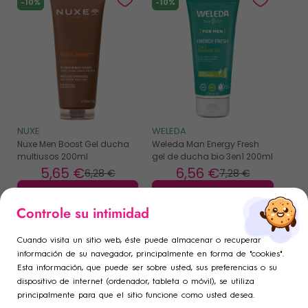
-10%
-10%
NUXE
WELEDA
Nuxe Men Boost Gel ducha
Weleda Man Energy Fresh
multiusos 200ml
gel de ducha bio 3en1 200ml
5
,65 €
6
,56 €
6
,28 €
7
,28 €
COMPRAR
COMPRAR
×
×
Controle su intimidad
Iniciar sesión
Crear lista de deseos
×
((modalTitle))
-10%
-10%
×
Cuando visita un sitio web, éste puede almacenar o recuperar
Añadir a la lista de deseos
Debe iniciar sesión para guardar productos en su lista de
Nombre de la lista de deseos
información de su navegador, principalmente en forma de "cookies".
((confirmMessage))
Esta información, que puede ser sobre usted, sus preferencias o su
deseos.
dispositivo de internet (ordenador, tableta o móvil), se utiliza
add_circle_outline
Crear una nueva lista
principalmente para que el sitio funcione como usted desea.