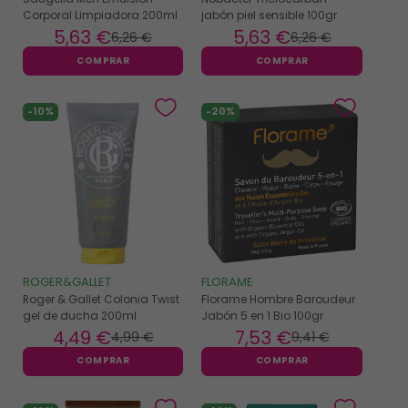
Corporal Limpiadora 200ml
jabón piel sensible 100gr
5
,63 €
5
,63 €
6
,26 €
6
,26 €
COMPRAR
COMPRAR
-10%
-20%
ROGER&GALLET
FLORAME
Roger & Gallet Colonia Twist
Florame Hombre Baroudeur
gel de ducha 200ml
Jabón 5 en 1 Bio 100gr
4
,49 €
7
,53 €
4
,99 €
9
,41 €
COMPRAR
COMPRAR