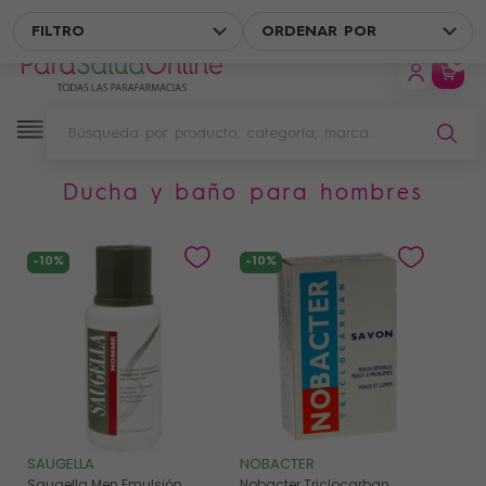
R
ENVÍO GRATIS EN UN PUNTO DE RECOGIDA A PARTIR DE 4
FILTRO
ORDENAR POR
0
ducha y baño para hombres
Filtro
-10%
-10%
SAUGELLA
NOBACTER
Saugella Men Emulsión
Nobacter Triclocarban