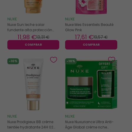
NUXE
NUXE
Nuxe Sun leche solar
Nuxe Mes Essentiels Beauté
fundente alta protección
Glow Pink
rostro y cuerpo SPF30 -
11
,98 €
17
,61 €
13
,31 €
19
,57 €
150ml
COMPRAR
COMPRAR
-10%
-10%
NUXE
NUXE
Nuxe Prodigieux BB crème
Nuxe Nuxuriance Ultra Anti-
teintée hydratante 24H 02
Âge Global crème riche