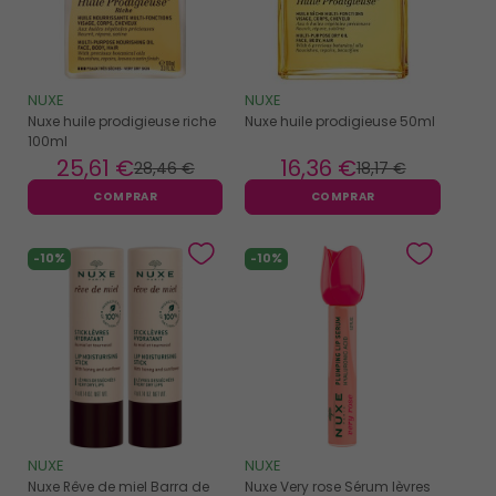
NUXE
NUXE
Nuxe huile prodigieuse riche
Nuxe huile prodigieuse 50ml
100ml
25
,61 €
16
,36 €
28
,46 €
18
,17 €
COMPRAR
COMPRAR
-10%
-10%
NUXE
NUXE
Nuxe Rêve de miel Barra de
Nuxe Very rose Sérum lèvres