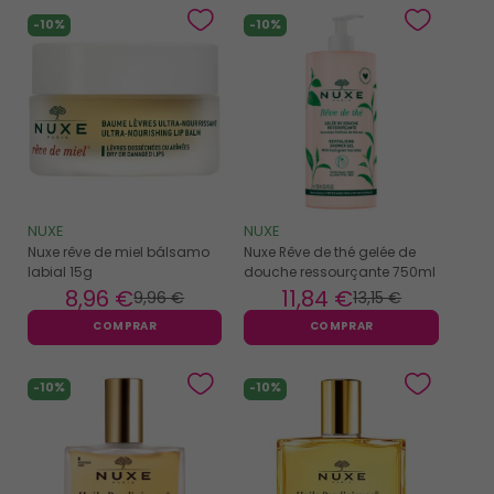
-10%
-10%
NUXE
NUXE
Nuxe rêve de miel bálsamo
Nuxe Rêve de thé gelée de
labial 15g
douche ressourçante 750ml
8
,96 €
11
,84 €
9
,96 €
13
,15 €
COMPRAR
COMPRAR
-10%
-10%