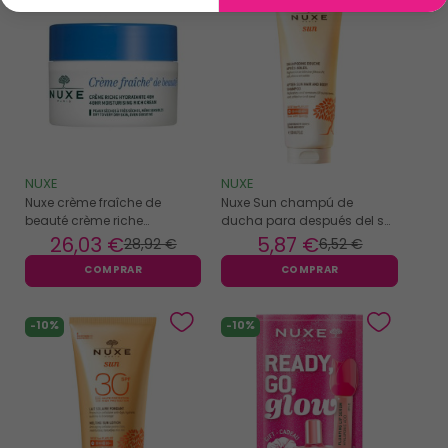
NUXE
NUXE
Nuxe crème fraîche de
Nuxe Sun champú de
beauté crème riche
ducha para después del sol
hydratante 48h 50ml
200ml
26
,03 €
5
,87 €
28
,92 €
6
,52 €
COMPRAR
COMPRAR
-10%
-10%