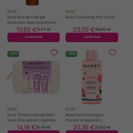
NUXE
NUXE
Nuxe rêve de miel gel
Nuxe Trousse My Pink Crush
limpiador desmaquillante
rostro 200ml
10
,60 €
23
,05 €
11
,77 €
25
,62 €
COMPRAR
COMPRAR
-10%
-10%
NUXE
NUXE
Nuxe Trousse voyage Mon
Nuxe Very Rose Agua
rituel d'exception capillaire
micelar limpiadora
calmante 750ml
14
,18 €
20
,36 €
15
,75 €
22
,63 €