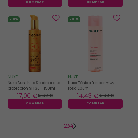
COMPRAR
COMPRAR
-10%
-10%
NUXE
NUXE
Nuxe Sun Huile Solaire o alta
Nuxe Tónico frescor muy
protección SPF30 - 150ml
rosa 200ml
17
,00 €
14
,43 €
18
,89 €
16
,03 €
COMPRAR
COMPRAR
1
2
3
4