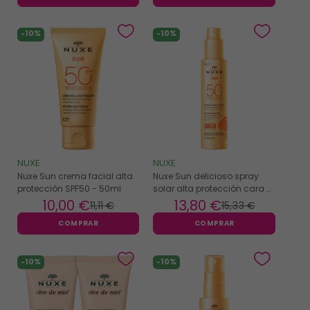
-10%
-10%
NUXE
NUXE
Nuxe Sun crema facial alta
Nuxe Sun delicioso spray
protección SPF50 - 50ml
solar alta protección cara y
cuerpo SPF50 - 150ml
10
,00 €
13
,80 €
11
,11 €
15
,33 €
COMPRAR
COMPRAR
-10%
-10%