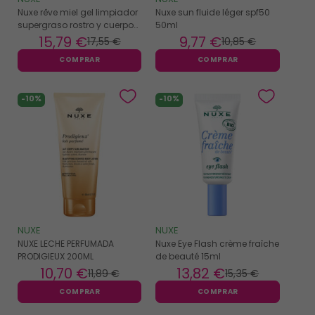
Nuxe rêve miel gel limpiador
Nuxe sun fluide léger spf50
supergraso rostro y cuerpo
50ml
750ml
15
,79 €
9
,77 €
17
,55 €
10
,85 €
COMPRAR
COMPRAR
-10%
-10%
NUXE
NUXE
NUXE LECHE PERFUMADA
Nuxe Eye Flash crème fraîche
PRODIGIEUX 200ML
de beauté 15ml
10
,70 €
13
,82 €
11
,89 €
15
,35 €
COMPRAR
COMPRAR