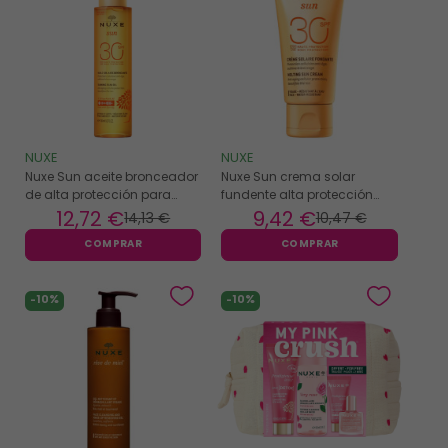
NUXE
NUXE
Nuxe Sun aceite bronceador
Nuxe Sun crema solar
de alta protección para
fundente alta protección
rostro y cuerpo SPF30 -
SPF30 - 50ml
12
,72 €
9
,42 €
14
,13 €
10
,47 €
150ml
COMPRAR
COMPRAR
-10%
-10%