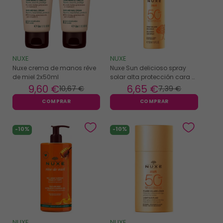
NUXE
NUXE
Nuxe crema de manos rêve
Nuxe Sun delicioso spray
de miel 2x50ml
solar alta protección cara y
cuerpo SPF50 - 50ml
9
,60 €
6
,65 €
10
,67 €
7
,39 €
COMPRAR
COMPRAR
-10%
-10%
NUXE
NUXE