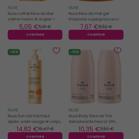
NUXE
NUXE
Nuxe coffret Rêve de Miel
Nuxe Rêve de miel gel
crème mains et ongles +
limpiador supergraso eco-
stick lèvres hydratant
refill 400ml
5
,05 €
7
,67 €
5
,61 €
8
,52 €
COMPRAR
COMPRAR
-10%
-10%
NUXE
NUXE
Nuxe Sun lait fraîcheur
Nuxe Body Rêve de Thé
après-soleil visage et corps
desodorante frescor 24h
400ml
pack 2x50ml
14
,82 €
10
,35 €
16
,47 €
11
,50 €
COMPRAR
COMPRAR