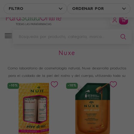
ENVÍO GRATIS EN UN PUNTO DE RECOGIDA A PARTIR DE 49 € DE 
FILTRO
ORDENAR POR
0
nuxe
Filtro
Como laboratorio de cosmetología natural, Nuxe desarrolla productos
para el cuidado de la piel del rostro y del cuerpo, utilizando toda su
experiencia para hacerte "naturalmente bella".
-10%
-10%