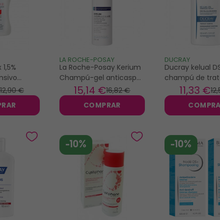
LA ROCHE-POSAY
DUCRAY
x 1,5%
La Roche-Posay Kerium
Ducray kelual D
nsivo
Champú-gel anticaspa
champú de tra
icaspa
200ml
100ml
15
,14 €
11
,33 €
12
,90 €
16
,82 €
12
PRAR
COMPRAR
COMPR
-10%
-10%