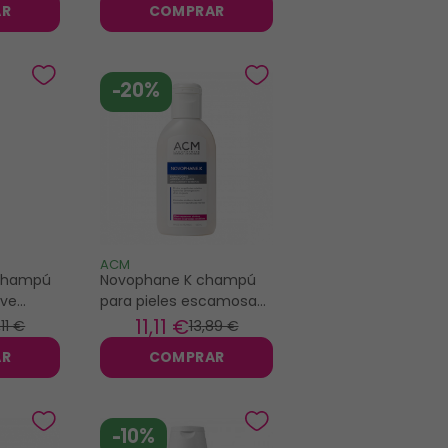
AR
COMPRAR
-20%
ACM
 champú
Novophane K champú
ave
para pieles escamosas
severas 125ml
11
,11 €
,11 €
13
,89 €
AR
COMPRAR
-10%