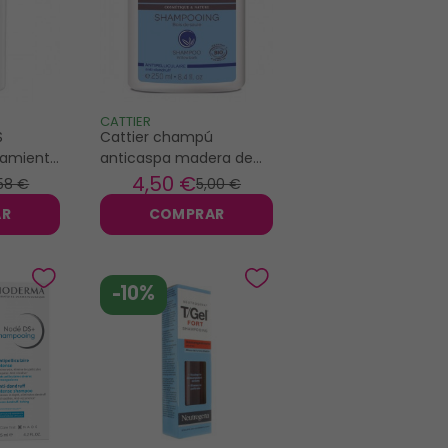
CATTIER
S
Cattier champú
tamiento
anticaspa madera de
sauce 250ml
4
,50 €
,58 €
5
,00 €
AR
COMPRAR
-10%