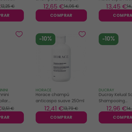
0ml
intensivo 125ml
Anticaspa 200m
€
12
,65 €
13
,45 €
12
,25 €
14
,06 €
14
PRAR
COMPRAR
COMPR
-10%
-10%
NINI
HORACE
DUCRAY
nini
Horace champú
Ducray Kelual 
pilar
anticaspa suave 250ml
Shampooing
anticaspa
rafraîchissant a
€
12
,41 €
12
,96 €
12
,51 €
13
,79 €
14
pelliculaire 200
PRAR
COMPRAR
COMPR