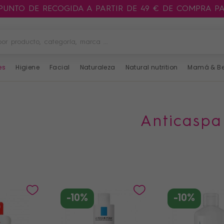
 PUNTO DE RECOGIDA A PARTIR DE 49 € DE COMPRA P
es
Higiene
Facial
Naturaleza
Natural nutrition
Mamá & B
anticaspa
-10%
-10%