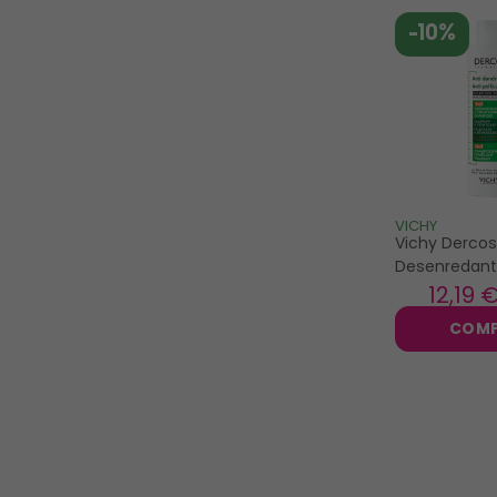
-10%
VICHY
Vichy Derco
Desenredant
200ml
12
,19 
COM