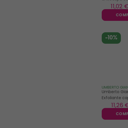
normales 20
11
,02 
COM
-10%
UMBERTO GIAN
Umberto Gian
Exfoliante ca
tratamiento 
11
,26 
200gr
COM