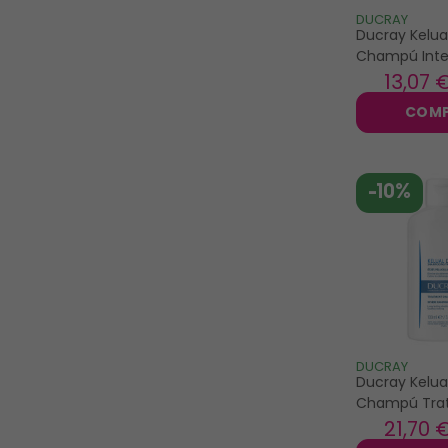
phyto
DUCRAY
Ducray Kelua
placentor
Champú Inte
Anticaspa 10
13
,07 
puraloe
rené furterer
COM
respectueuse
stiefel
-10%
umberto giannini
vichy
DUCRAY
Ducray Kelua
Champú Trat
100ml
21
,70 