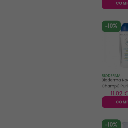
COM
-10%
BIODERMA
Bioderma No
Champú Puri
Anticaspa 4
11
,02 
COM
-10%