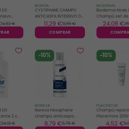
BIORGA
BIODERMA
l DS
CYSTIPHANE CHAMPÚ
Bioderma Node
nsivo
ANTICASPA INTENSIVO DS
Champú set de 
0ml
200ML
€
11
,29 €
24
,08 €
14
,52 €
12
,55 €
2
PRAR
COMPRAR
COMPR
-10%
-10%
NOREVA
PLACENTOR
l DS
Noreva Hexaphane
Champú repara
ante 2 x
champú anticaspa
Placentore 200
250ml
€
8
,79 €
4
,52 €
24
,12 €
9
,76 €
5
,