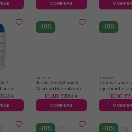
PRAR
COMPRAR
COMPR
-10%
-10%
BAILLEUL
DUCRAY
dé P
Bailleul Cystiphane S
Ducray Elution
ficante
Champú Normalizante
equilibrante su
00 ml
Anticaspa 200ml
200ml
€
10
,48 €
10
,00 €
12
,25 €
11
,64 €
11
PRAR
COMPRAR
COMPR
-10%
-10%