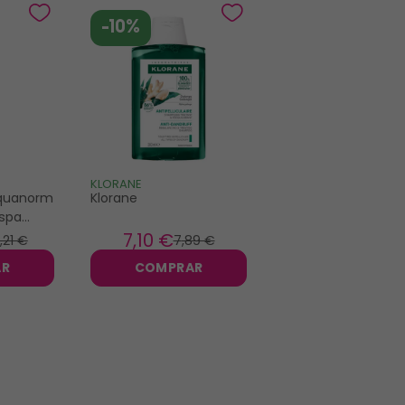
-10%
KLORANE
Squanorm
Klorane
spa
400ml
7
,10 €
,21 €
7
,89 €
AR
COMPRAR