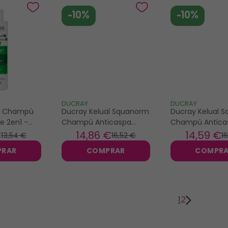
-10%
-10%
DUCRAY
DUCRAY
s Champú
Ducray Kelual Squanorm
Ducray Kelual 
e 2en1 -
Champú Anticaspa
Champú Antica
Regulador Recambio
Eco-Recharge 
€
14
,86 €
14
,59 €
13
,54 €
16
,52 €
16
400ml
PRAR
COMPRAR
COMPR
1
2