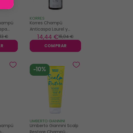
KORRES
Champú
Korres Champú
aspa
Anticaspa Laurel y
 390ml
Equinácea 250ml
14
,44 €
,13 €
16
,04 €
AR
COMPRAR
-10%
UMBERTO GIANNINI
Champú
Umberto Giannini Scalp
o
Restore Champú