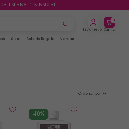
ARA ESPAÑA PENINSULAR
0
Iniciar sesión
Carrito
ebé
Solar
Sets de Regalo
Marcas
Ordenar por
-10%