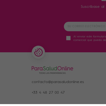
Suscríbase al 
Al enviar este formulari
comercial que pueda der
contacto@parasaludonline.es
+33 4 48 27 00 47