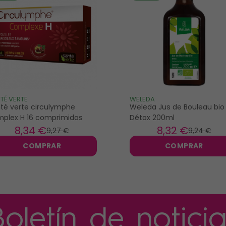
TÉ VERTE
WELEDA
té verte circulymphe
Weleda Jus de Bouleau bio
plex H 16 comprimidos
Détox 200ml
8
,34 €
8
,32 €
9
,27 €
9
,24 €
COMPRAR
COMPRAR
Boletín de noticia