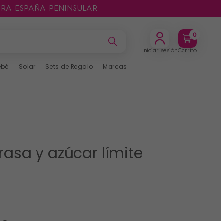
ARA ESPAÑA PENINSULAR
0
Iniciar sesión
Carrito
ebé
Solar
Sets de Regalo
Marcas
grasa y azúcar límite