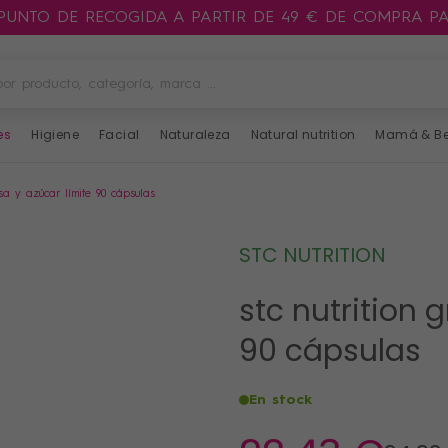
 PUNTO DE RECOGIDA A PARTIR DE 49 € DE COMPRA P
es
Higiene
Facial
Naturaleza
Natural nutrition
Mamá & B
asa y azúcar límite 90 cápsulas
STC NUTRITION
stc nutrition 
90 cápsulas
En stock