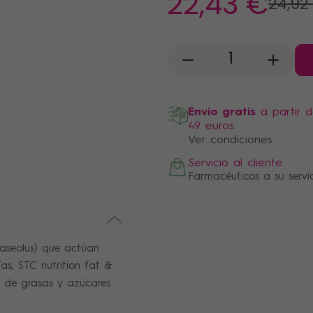
22
,43 €
24
,92
-
+
Envio gratis
a partir 
49 euros.
Ver condiciones
Servicio al cliente
Farmacéuticos a su servi
haseolus) que actúan
as, STC nutrition fat &
ón de grasas y azúcares