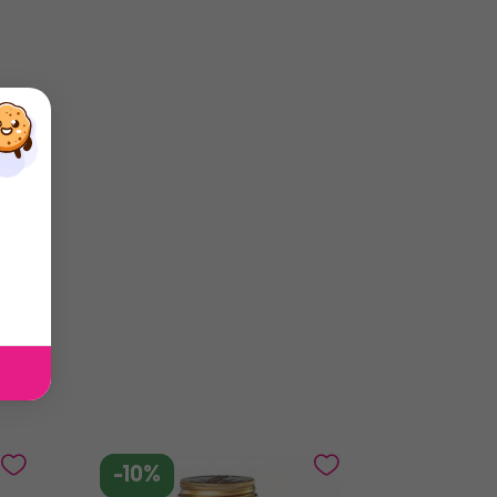
×
×
×
-10%
-10%