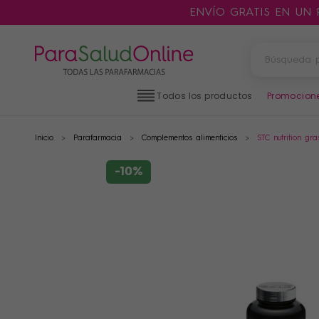
ENVÍO GRATIS EN UN
Todos los productos
Promocion
Inicio
Parafarmacia
Complementos alimenticios
STC nutrition gr
PRODUCTOS
FILTROS
-10%
CATEGORÍAS
MARCAS