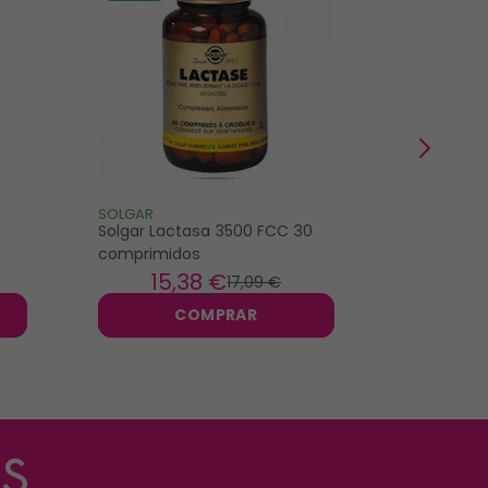
SOLGAR
BIOCYTE
Solgar Lactasa 3500 FCC 30
Biocyte La
comprimidos
gominolas
15
,38 €
12
17
,09 €
COMPRAR
s