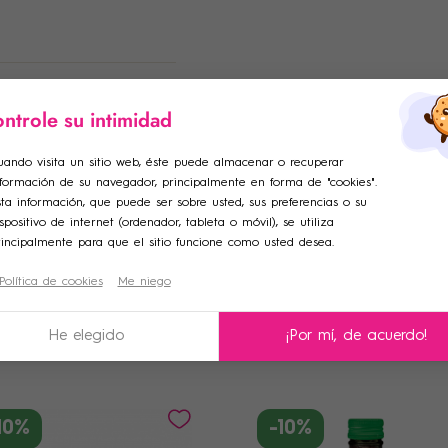
ntrole su intimidad
ar lista de deseos
ciar sesión
uando visita un sitio web, éste puede almacenar o recuperar
nformación de su navegador, principalmente en forma de "cookies".
adir a la lista de deseos
e de la lista de deseos
iniciar sesión para guardar productos en su lista de deseos.
ta información, que puede ser sobre usted, sus preferencias o su
spositivo de internet (ordenador, tableta o móvil), se utiliza
rincipalmente para que el sitio funcione como usted desea.
Crear una nueva lista
Política de cookies
Me niego
celar
Iniciar sesión
celar
Crear lista de deseos
Otros Productos
He elegido
¡Por mí, de acuerdo!
10%
-10%