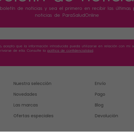
boletín de noticias y sea el primero en recibir las última
noticias de ParaSaludOnline
o, acepto que la información introducida pueda utilizarse en relación con mi sol
ivarse de ella. Consulte la
política de confidencialidad
.
Nuestra selección
Envío
Novedades
Pago
Las marcas
Blog
Ofertas especiales
Devolución