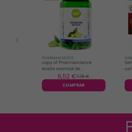
PHARMASCIENCE
SAN
copy of Pharmascience
San
Aceite esencial de
com
Wintergreen bio 10ml
6
,52 €
7
,25 €
COMPRAR