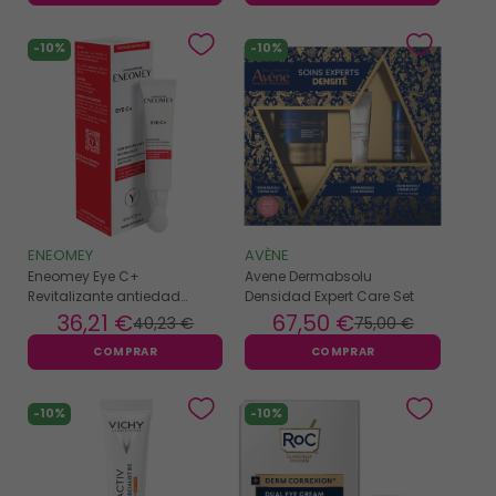
-10%
-10%
ENEOMEY
AVÈNE
Eneomey Eye C+
Avene Dermabsolu
Revitalizante antiedad
Densidad Expert Care Set
contorno de ojos 15ml
36
,21 €
67
,50 €
40
,23 €
75
,00 €
COMPRAR
COMPRAR
-10%
-10%