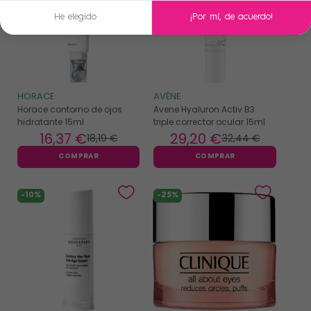
He elegido
¡Por mí, de acuerdo!
HORACE
AVÈNE
Horace contorno de ojos
Avene Hyaluron Activ B3
hidratante 15ml
triple corrector ocular 15ml
16
,37 €
29
,20 €
18
,19 €
32
,44 €
COMPRAR
COMPRAR
-10%
-25%