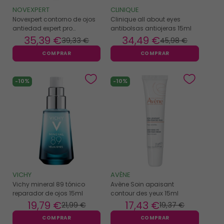
NOVEXPERT
CLINIQUE
Novexpert contorno de ojos
Clinique all about eyes
antiedad expert pro
antibolsas antiojeras 15ml
collagen 15ml
35
,39 €
34
,49 €
39
,33 €
45
,98 €
COMPRAR
COMPRAR
-10%
-10%
VICHY
AVÈNE
Vichy mineral 89 tónico
Avène Soin apaisant
reparador de ojos 15ml
contour des yeux 15ml
19
,79 €
17
,43 €
21
,99 €
19
,37 €
COMPRAR
COMPRAR