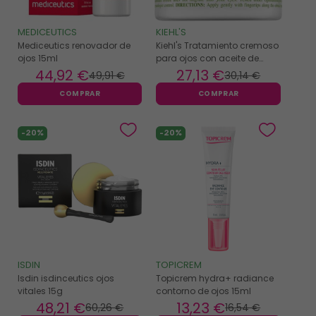
MEDICEUTICS
KIEHL'S
Mediceutics renovador de
Kiehl's Tratamiento cremoso
ojos 15ml
para ojos con aceite de
aguacate 14ml
44
,92 €
27
,13 €
49
,91 €
30
,14 €
COMPRAR
COMPRAR
-20%
-20%
ISDIN
TOPICREM
Isdin isdinceutics ojos
Topicrem hydra+ radiance
vitales 15g
contorno de ojos 15ml
48
,21 €
13
,23 €
60
,26 €
16
,54 €