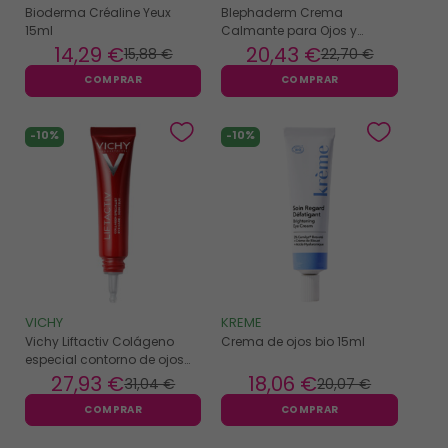
Bioderma Créaline Yeux
Blephaderm Crema
15ml
Calmante para Ojos y
Párpados 40ml
14
,29 €
20
,43 €
15
,88 €
22
,70 €
COMPRAR
COMPRAR
-10%
-10%
VICHY
KREME
Vichy Liftactiv Colágeno
Crema de ojos bio 15ml
especial contorno de ojos
15ml
27
,93 €
18
,06 €
31
,04 €
20
,07 €
COMPRAR
COMPRAR