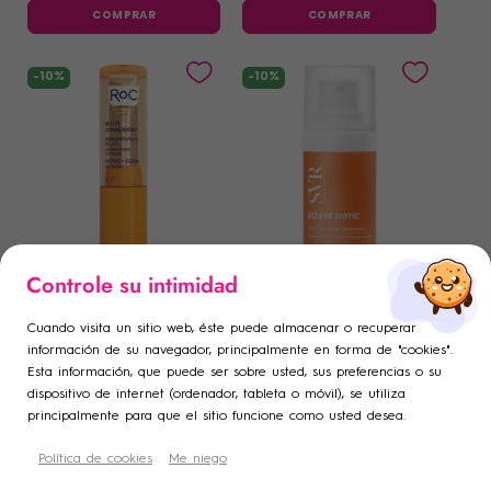
COMPRAR
COMPRAR
-10%
-10%
×
×
Controle su intimidad
ROC
SVR
Iniciar sesión
Crear lista de deseos
×
((modalTitle))
ROC Multi Correxion
SVR C Eye Biotic 15ml
Bálsamo Renovador +
×
Cuando visita un sitio web, éste puede almacenar o recuperar
Añadir a la lista de deseos
Luminosidad Contorno de
26
,58 €
26
,32 €
Debe iniciar sesión para guardar productos en su lista de
29
,53 €
29
,24 €
Nombre de la lista de deseos
información de su navegador, principalmente en forma de "cookies".
((confirmMessage))
Ojos 4gr
Esta información, que puede ser sobre usted, sus preferencias o su
deseos.
COMPRAR
COMPRAR
dispositivo de internet (ordenador, tableta o móvil), se utiliza
add_circle_outline
Crear una nueva lista
principalmente para que el sitio funcione como usted desea.
-10%
-10%
((cancelText))
((modalDeleteText))
Cancelar
Crear lista de deseos
Cancelar
Política de cookies
Me niego
Iniciar sesión