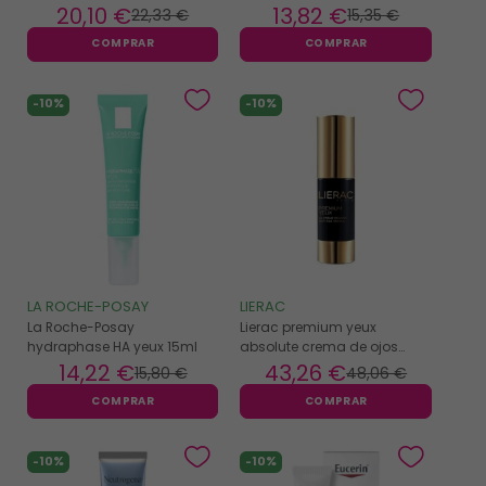
20
,10 €
13
,82 €
22
,33 €
15
,35 €
COMPRAR
COMPRAR
-10%
-10%
LA ROCHE-POSAY
LIERAC
La Roche-Posay
Lierac premium yeux
hydraphase HA yeux 15ml
absolute crema de ojos
antiedad 15ml
14
,22 €
43
,26 €
15
,80 €
48
,06 €
COMPRAR
COMPRAR
-10%
-10%