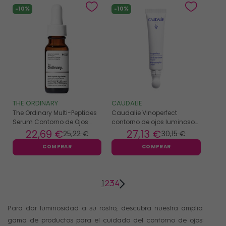
-10%
-10%
THE ORDINARY
CAUDALIE
The Ordinary Multi-Peptides
Caudalie Vinoperfect
Serum Contorno de Ojos
contorno de ojos luminoso
15ml
15ml
22
,69 €
27
,13 €
25
,22 €
30
,15 €
COMPRAR
COMPRAR
1
2
3
4
Para dar luminosidad a su rostro, descubra nuestra amplia
gama de productos para el cuidado del contorno de ojos: