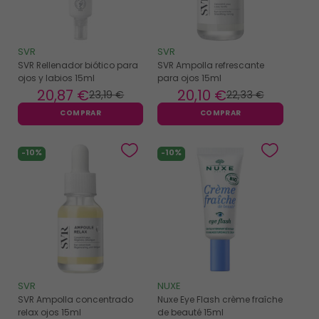
SVR
SVR
SVR Rellenador biótico para
SVR Ampolla refrescante
ojos y labios 15ml
para ojos 15ml
20
,87 €
20
,10 €
23
,19 €
22
,33 €
COMPRAR
COMPRAR
-10%
-10%
SVR
NUXE
SVR Ampolla concentrado
Nuxe Eye Flash crème fraîche
relax ojos 15ml
de beauté 15ml