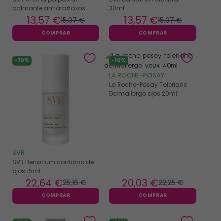
calmante antiarañazos
30ml
para párpados 15ml
13
,57 €
13
,57 €
15
,07 €
15
,07 €
COMPRAR
COMPRAR
-10%
-10%
LA ROCHE-POSAY
La Roche-Posay Toleriane
Dermallergo ojos 20ml
SVR
SVR Densitium contorno de
ojos 15ml
22
,64 €
20
,03 €
25
,16 €
22
,25 €
COMPRAR
COMPRAR