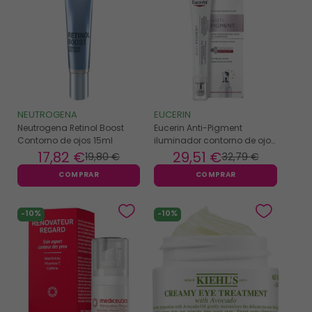
NEUTROGENA
EUCERIN
Neutrogena Retinol Boost
Eucerin Anti-Pigment
Contorno de ojos 15ml
iluminador contorno de ojos
15ml
17
,82 €
29
,51 €
19
,80 €
32
,79 €
COMPRAR
COMPRAR
-10%
-10%