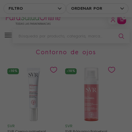
ENVÍO GRATIS EN UN PUNTO DE RECOGIDA A PARTIR DE 49 € DE 
FILTRO
ORDENAR POR
0
contorno de ojos
Filtro
-10%
-10%
SVR
SVR
SVR Crema palpebral
SVR Bálsamo Palpebral