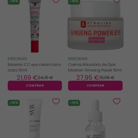
-10%
-10%
ERBORIAN
ERBORIAN
Erborian CC eye cream tono
Crema Alisadora de Ojos
claro 10ml
Erborian Ginseng Power 15ml
21
,69 €
27
,95 €
24
,10 €
31
,06 €
COMPRAR
COMPRAR
-10%
-10%