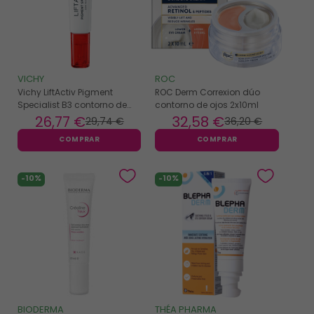
VICHY
ROC
Vichy LiftActiv Pigment
ROC Derm Correxion dúo
Specialist B3 contorno de
contorno de ojos 2x10ml
ojos SPF50+ 15ml
26
,77 €
32
,58 €
29
,74 €
36
,20 €
COMPRAR
COMPRAR
-10%
-10%
BIODERMA
THÉA PHARMA