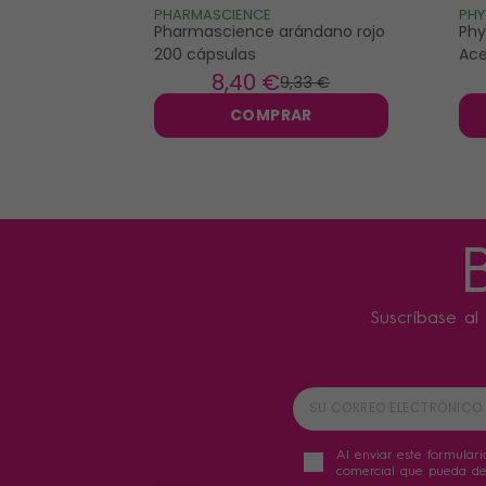
PHARMASCIENCE
PHY
Pharmascience arándano rojo
Phy
200 cápsulas
Ace
8
,40 €
9
,33 €
COMPRAR
Suscríbase al 
Al enviar este formulari
comercial que pueda der