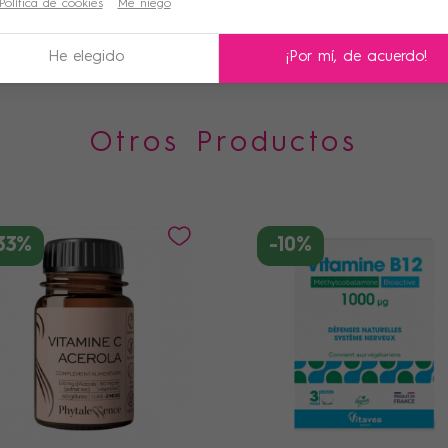
Política de cookies
Me niego
celar
Iniciar sesión
celar
Crear lista de deseos
He elegido
¡Por mí, de acuerdo!
Otros Productos
33%
-10%