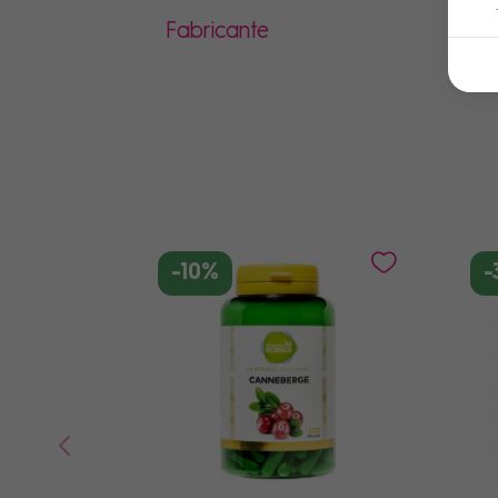
Can
Can
Fabricante
-10%
-