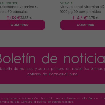
TALESSENCE
VITAVEA
talessence Vitamina C
Vitavea Santé Vitamina B12
rola 60 cápsulas
1000 µg 90 comprimidos
9
,08 €
11
,47 €
13
,55 €
12
,75 €
COMPRAR
COMPRAR
Boletín de noticia
boletín de noticias y sea el primero en recibir las última
noticias de ParaSaludOnline
o, acepto que la información introducida pueda utilizarse en relación con mi sol
ivarse de ella. Consulte la
política de confidencialidad
.