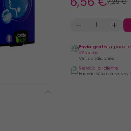
6
,56 €
7
,29 €
-
+
Envio gratis
a partir 
49 euros.
Ver condiciones
Servicio al cliente
Farmacéuticos a su servi