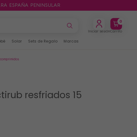
ARA ESPAÑA PENINSULAR
0
Iniciar sesión
Carrito
ebé
Solar
Sets de Regalo
Marcas
 comprimidos
tirub resfriados 15