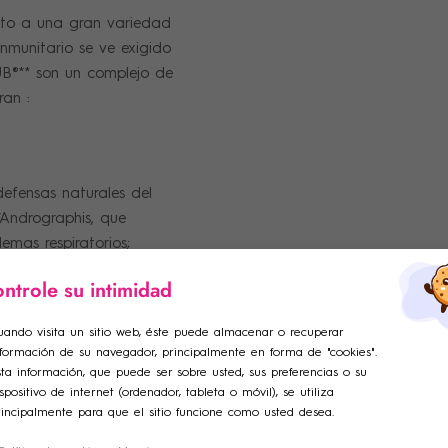
esto a una gran variedad
inmunitario se ve exigido
UB®** son un complejo de
ran :
defensas naturales del
*Andrographis, que
emas respiratorios;
un efecto calmante sobre
ntrole su intimidad
ar lista de deseos
ciar sesión
uando visita un sitio web, éste puede almacenar o recuperar
nformación de su navegador, principalmente en forma de "cookies".
adir a la lista de deseos
e de la lista de deseos
iniciar sesión para guardar productos en su lista de deseos.
ta información, que puede ser sobre usted, sus preferencias o su
spositivo de internet (ordenador, tableta o móvil), se utiliza
rincipalmente para que el sitio funcione como usted desea.
Crear una nueva lista