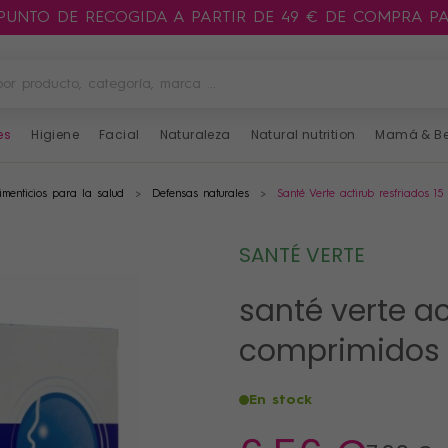
 PUNTO DE RECOGIDA A PARTIR DE 49 € DE COMPRA P
es
Higiene
Facial
Naturaleza
Natural nutrition
Mamá & B
menticios para la salud
Defensas naturales
Santé Verte actirub resfriados 15
SANTÉ VERTE
santé verte ac
comprimidos
En stock