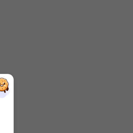
×
×
×