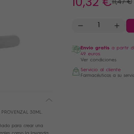
10
,32 €
11
,47 €
-
+
Envio gratis
a partir 
49 euros.
Ver condiciones
Servicio al cliente
Farmacéuticos a su servi
 PROVENZAL 30ML.
eñado para crear una
zales como la lavanda