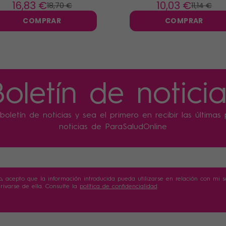
ml
16
,83 €
10
,03 €
18
,70 €
11
,14 €
COMPRAR
COMPRAR
Boletín de noticia
boletín de noticias y sea el primero en recibir las última
noticias de ParaSaludOnline
o, acepto que la información introducida pueda utilizarse en relación con mi sol
ivarse de ella. Consulte la
política de confidencialidad
.