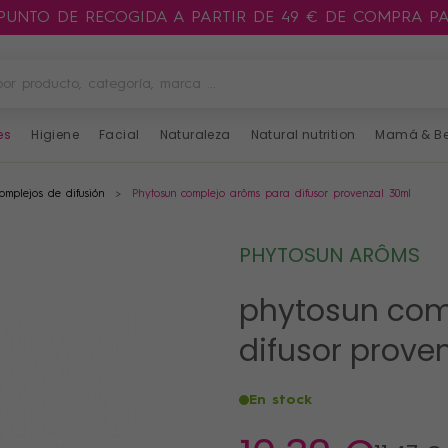
 PUNTO DE RECOGIDA A PARTIR DE 49 € DE COMPRA P
es
Higiene
Facial
Naturaleza
Natural nutrition
Mamá & B
complejos de difusión
Phytosun complejo arôms para difusor provenzal 30ml
PHYTOSUN ARÔMS
phytosun com
difusor prove
En stock