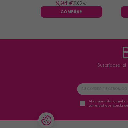
20
9
,94 €
11
,05 €
COMPRAR
Suscríbase al 
Al enviar este formulari
comercial que pueda der