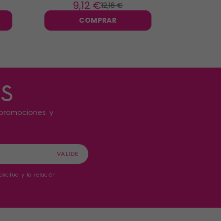
9
,12 €
14
12
,16 €
COMPRAR
s
s promociones y
icitud y la relación