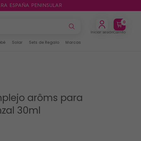
ARA ESPAÑA PENINSULAR
0
Iniciar sesión
Carrito
ebé
Solar
Sets de Regalo
Marcas
plejo arôms para
nzal 30ml