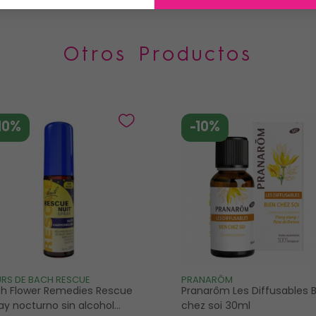
Otros Productos
10%
-10%
URS DE BACH RESCUE
PRANARÔM
h Flower Remedies Rescue
Pranarôm Les Diffusables B
ay nocturno sin alcohol
chez soi 30ml