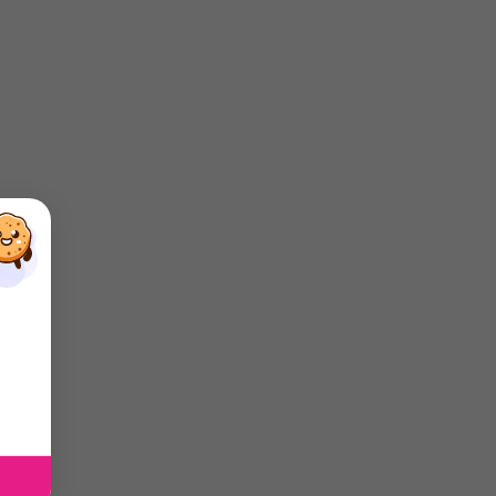
×
×
×