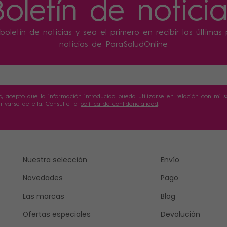
Boletín de noticia
boletín de noticias y sea el primero en recibir las última
noticias de ParaSaludOnline
o, acepto que la información introducida pueda utilizarse en relación con mi sol
ivarse de ella. Consulte la
política de confidencialidad
.
Nuestra selección
Envío
Novedades
Pago
Las marcas
Blog
Ofertas especiales
Devolución