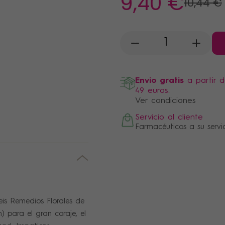
9
,40 €
10
,44 €
-
+
Envio gratis
a partir 
49 euros.
Ver condiciones
Servicio al cliente
Farmacéuticos a su servi
eis Remedios Florales de
 para el gran coraje, el