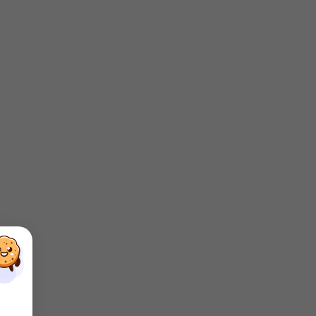
×
×
×