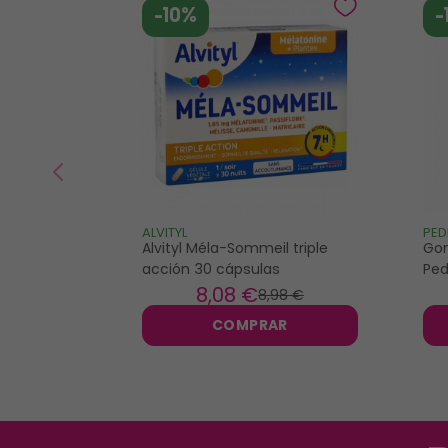
-10%
-
ALVITYL
PED
Alvityl Méla-Sommeil triple
Gom
acción 30 cápsulas
Ped
8
,08 €
8
,98 €
COMPRAR