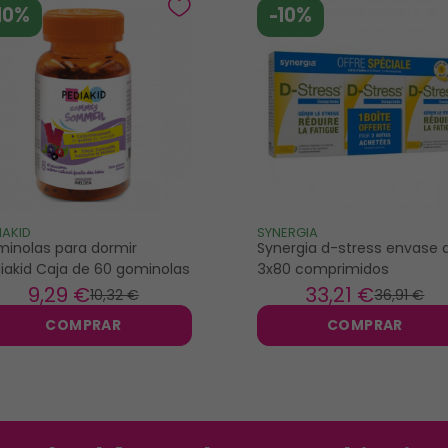
10%
-10%
IAKID
SYNERGIA
inolas para dormir
Synergia d-stress envase 
iakid Caja de 60 gominolas
3x80 comprimidos
9
,29 €
33
,21 €
10
,32 €
36
,91 €
COMPRAR
COMPRAR