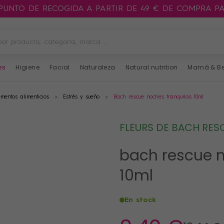
 PUNTO DE RECOGIDA A PARTIR DE 49 € DE COMPRA P
es
Higiene
Facial
Naturaleza
Natural nutrition
Mamá & B
mentos alimenticios
Estrés y sueño
Bach rescue noches tranquilas 10ml
FLEURS DE BACH RES
bach rescue n
10ml
En stock