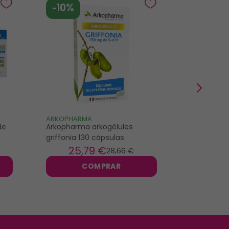
-10%
-10%
ARKOPHARMA
ALVITYL
de
Arkopharma arkogélules
Alvityl Mé
griffonia 130 cápsulas
spray 20m
25
,79 €
10
28
,66 €
COMPRAR