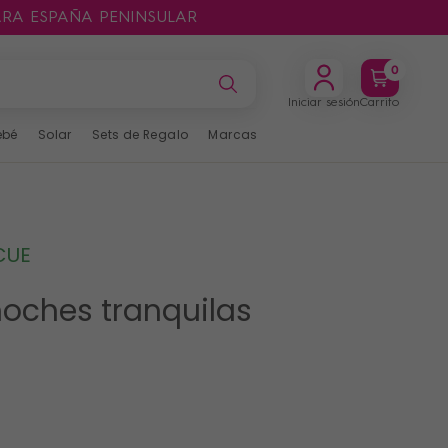
ARA ESPAÑA PENINSULAR
0
Iniciar sesión
Carrito
ebé
Solar
Sets de Regalo
Marcas
CUE
oches tranquilas