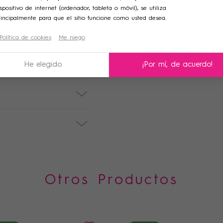
ficultades escolares o
spositivo de internet (ordenador, tableta o móvil), se utiliza
rincipalmente para que el sitio funcione como usted desea.
nto de peso, depresión,
Crear una nueva lista
Política de cookies
Me niego
celar
Iniciar sesión
celar
Crear lista de deseos
He elegido
¡Por mí, de acuerdo!
Otros Productos