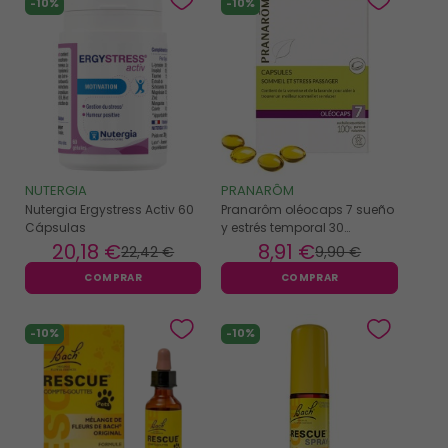
-10%
-10%
NUTERGIA
PRANARÔM
Nutergia Ergystress Activ 60
Pranarôm oléocaps 7 sueño
Cápsulas
y estrés temporal 30
cápsulas
20
,18 €
8
,91 €
22
,42 €
9
,90 €
COMPRAR
COMPRAR
-10%
-10%