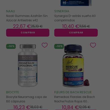
NAALI
SYNERGIA
Naali Gummies Azafrán Sin
Synergia D-estrés sueño 40
Azúcar Antiestrés x42
comprimidos
22
,67 €
10
,40 €
25
,19 €
11
,56 €
COMPRAR
COMPRAR
-10%
-10%
BIOCYTE
FLEURS DE BACH RESCUE
Biocyte Neuromag caja de
Remedios Florales de Bach
60 cápsulas
Noche Frutos Rojos 60
gominolas 100gr
16
,23 €
10
,84 €
18
,03 €
12
,05 €