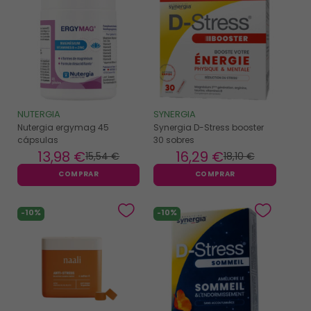
NUTERGIA
SYNERGIA
Nutergia ergymag 45
Synergia D-Stress booster
cápsulas
30 sobres
13
,98 €
16
,29 €
15
,54 €
18
,10 €
COMPRAR
COMPRAR
-10%
-10%