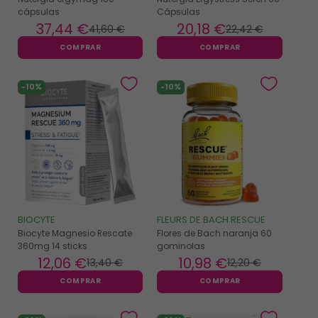
cápsulas
Cápsulas
37
,44 €
20
,18 €
41
,60 €
22
,42 €
COMPRAR
COMPRAR
-10%
-10%
BIOCYTE
FLEURS DE BACH RESCUE
Biocyte Magnesio Rescate
Flores de Bach naranja 60
360mg 14 sticks
gominolas
12
,06 €
10
,98 €
13
,40 €
12
,20 €
COMPRAR
COMPRAR