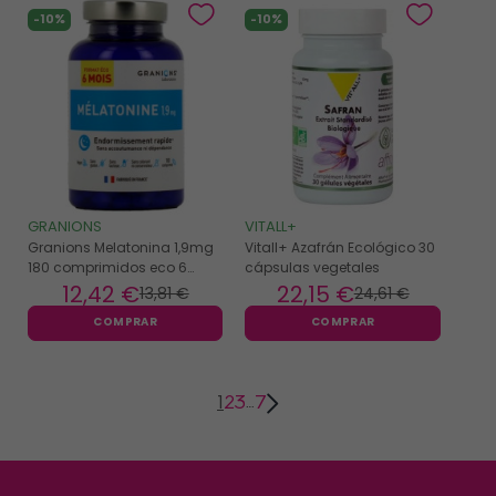
-10%
-10%
GRANIONS
VITALL+
Granions Melatonina 1,9mg
Vitall+ Azafrán Ecológico 30
180 comprimidos eco 6
cápsulas vegetales
meses
12
,42 €
22
,15 €
13
,81 €
24
,61 €
COMPRAR
COMPRAR
1
2
3
7
…