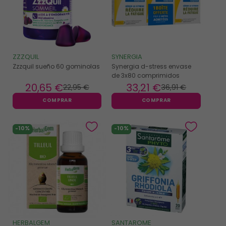
ZZZQUIL
SYNERGIA
Zzzquil sueño 60 gominolas
Synergia d-stress envase
de 3x80 comprimidos
20
,65 €
33
,21 €
22
,95 €
36
,91 €
COMPRAR
COMPRAR
-10%
-10%
HERBALGEM
SANTAROME