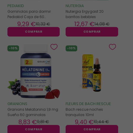
PEDIAKID
NUTERGIA
Gominolas para dormir
Nutergia Ergygast 20
Pediakid Caja de 60
barritas bebibles
gominolas
9
,29 €
12
,67 €
10
,32 €
14
,08 €
COMPRAR
COMPRAR
-10%
-10%
GRANIONS
FLEURS DE BACH RESCUE
Granions Melatonina 1,9 mg
Bach rescue noches
Sueño 60 gominolas
tranquilas 10ml
8
,83 €
9
,40 €
9
,81 €
10
,44 €
COMPRAR
COMPRAR