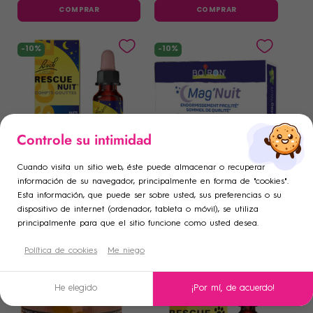
COMPRAR
COMPRAR
-10%
-10%
×
×
Controle su intimidad
Iniciar sesión
Crear lista de deseos
×
((modalTitle))
×
Cuando visita un sitio web, éste puede almacenar o recuperar
Añadir a la lista de deseos
Debe iniciar sesión para guardar productos en su lista de
FLEURS DE BACH RESCUE
BOIRON
Nombre de la lista de deseos
información de su navegador, principalmente en forma de "cookies".
((confirmMessage))
Rescue Bach Gotero de
Boiron Mag'Nuit 30 cápsulas
Esta información, que puede ser sobre usted, sus preferencias o su
deseos.
Noche 20ml
dispositivo de internet (ordenador, tableta o móvil), se utiliza
add_circle_outline
Crear una nueva lista
15
,40 €
7
,90 €
17
,11 €
8
,78 €
principalmente para que el sitio funcione como usted desea.
COMPRAR
COMPRAR
((cancelText))
((modalDeleteText))
Cancelar
Crear lista de deseos
Cancelar
Política de cookies
Me niego
Iniciar sesión
-20%
-10%
He elegido
¡Por mí, de acuerdo!