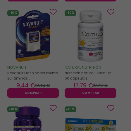
-10%
-10%
NOVANUIT
NATURAL NUTRITION
Novanuit Flash sabor menta
Nutrición natural Calm up
20 láminas
60 cápsulas
bucodispersables
9
,44 €
17
,79 €
10
,49 €
19
,77 €
COMPRAR
COMPRAR
-10%
-10%