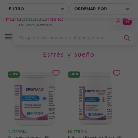
ENVÍO GRATIS EN UN PUNTO DE RECOGIDA A PARTIR DE 49 € DE 
FILTRO
ORDENAR POR
0
estrés y sueño
Filtro
-10%
-10%
NUTERGIA
NUTERGIA
Nutergia ergymag 180
Nutergia Ergystress Seren 60