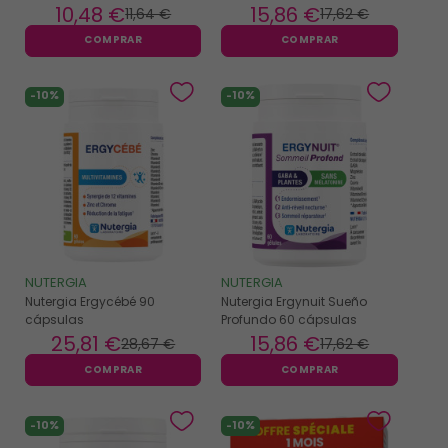
10
,48 €
15
,86 €
11
,64 €
17
,62 €
COMPRAR
COMPRAR
-10%
-10%
NUTERGIA
NUTERGIA
Nutergia Ergycébé 90
Nutergia Ergynuit Sueño
cápsulas
Profundo 60 cápsulas
25
,81 €
15
,86 €
28
,67 €
17
,62 €
COMPRAR
COMPRAR
-10%
-10%