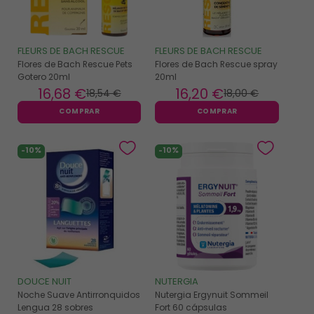
FLEURS DE BACH RESCUE
FLEURS DE BACH RESCUE
Flores de Bach Rescue Pets
Flores de Bach Rescue spray
Gotero 20ml
20ml
16
,68 €
16
,20 €
18
,54 €
18
,00 €
COMPRAR
COMPRAR
-10%
-10%
DOUCE NUIT
NUTERGIA
Noche Suave Antirronquidos
Nutergia Ergynuit Sommeil
Lengua 28 sobres
Fort 60 cápsulas