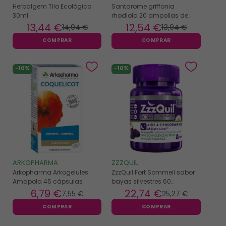
Herbalgem Tilo Ecológico
Santarome griffonia
30ml
rhodiola 20 ampollas de
10ml
13
,44 €
12
,54 €
14
,94 €
13
,94 €
COMPRAR
COMPRAR
-10%
-10%
ARKOPHARMA
ZZZQUIL
Arkopharma Arkogelules
ZzzQuil Fort Sommeil sabor
Amapola 45 cápsulas
bayas silvestres 60
gominolas
6
,79 €
22
,74 €
7
,55 €
25
,27 €
COMPRAR
COMPRAR