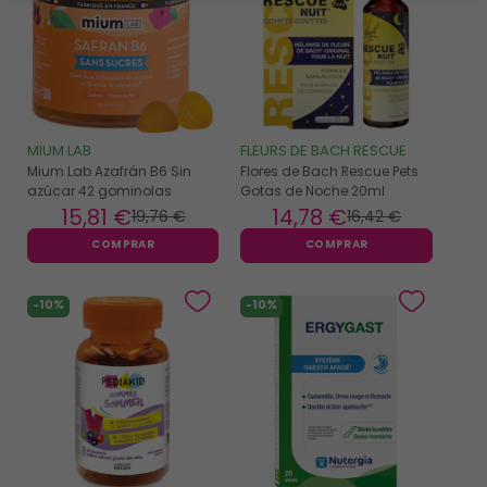
MIUM LAB
FLEURS DE BACH RESCUE
Mium Lab Azafrán B6 Sin
Flores de Bach Rescue Pets
azúcar 42 gominolas
Gotas de Noche 20ml
15
,81 €
14
,78 €
19
,76 €
16
,42 €
COMPRAR
COMPRAR
-10%
-10%