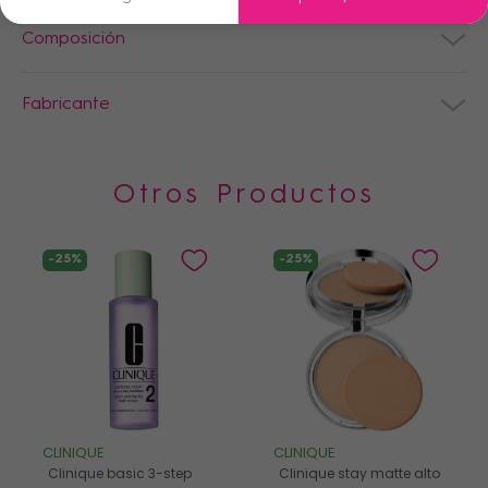
Composición
Fabricante
Otros Productos
-25%
-25%
CLINIQUE
CLINIQUE
Clinique basic 3-step
Clinique stay matte alto