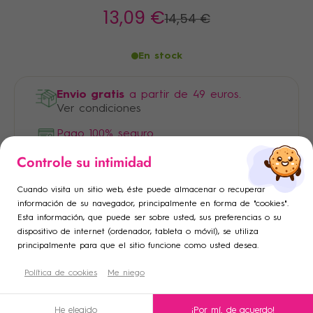
13
,09 €
14
,54 €
En stock
Envio gratis
a partir de 49 euros.
Ver condiciones
Pago 100% seguro
×
×
Controle su intimidad
Iniciar sesión
Crear lista de deseos
×
Cuando visita un sitio web, éste puede almacenar o recuperar
Añadir a la lista de deseos
Debe iniciar sesión para guardar productos en su lista de
Nombre de la lista de deseos
información de su navegador, principalmente en forma de "cookies".
Esta información, que puede ser sobre usted, sus preferencias o su
deseos.
dispositivo de internet (ordenador, tableta o móvil), se utiliza
add_circle_outline
Crear una nueva lista
principalmente para que el sitio funcione como usted desea.
Descripción
Cancelar
Política de cookies
Crear lista de deseos
Me niego
Cancelar
Iniciar sesión
Condiciones de uso
He elegido
¡Por mí, de acuerdo!