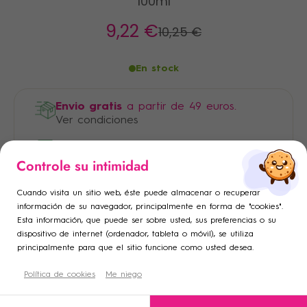
100ml
9
,22 €
10
,25 €
En stock
Envio gratis
a partir de 49 euros.
Ver condiciones
Pago 100% seguro
×
×
Controle su intimidad
Iniciar sesión
Crear lista de deseos
×
Cuando visita un sitio web, éste puede almacenar o recuperar
Añadir a la lista de deseos
Debe iniciar sesión para guardar productos en su lista de
Nombre de la lista de deseos
información de su navegador, principalmente en forma de "cookies".
Esta información, que puede ser sobre usted, sus preferencias o su
deseos.
dispositivo de internet (ordenador, tableta o móvil), se utiliza
add_circle_outline
Crear una nueva lista
principalmente para que el sitio funcione como usted desea.
Descripción
Cancelar
Política de cookies
Crear lista de deseos
Me niego
Cancelar
Iniciar sesión
Condiciones de uso