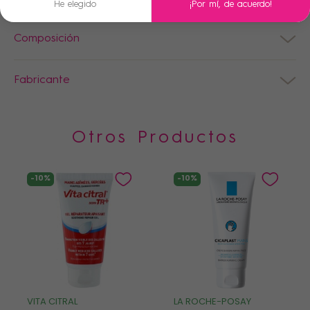
He elegido
¡Por mí, de acuerdo!
Composición
Fabricante
Otros Productos
-10%
-10%
VITA CITRAL
LA ROCHE-POSAY