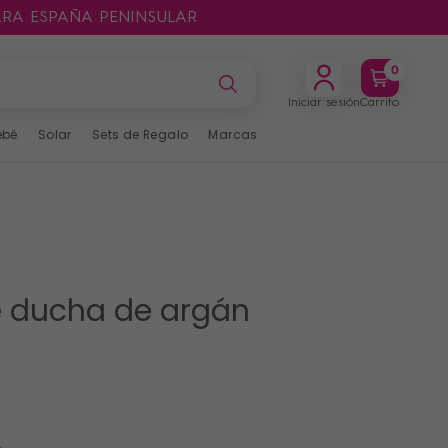
ARA ESPAÑA PENINSULAR
0
Iniciar sesión
Carrito
ebé
Solar
Sets de Regalo
Marcas
e ducha de argán