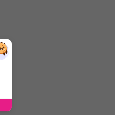
×
×
×