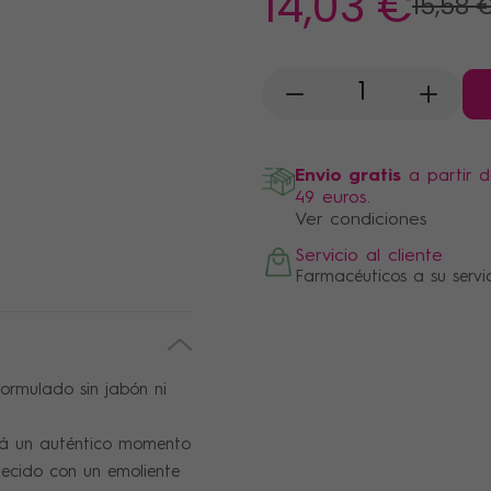
14
,03 €
15
,58 
-
+
Envio gratis
a partir 
49 euros.
Ver condiciones
Servicio al cliente
Farmacéuticos a su servi
formulado sin jabón ni
rá un auténtico momento
uecido con un emoliente