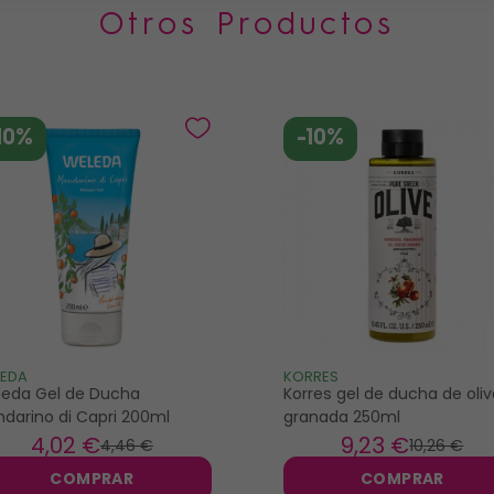
Otros Productos
10%
-10%
LEDA
KORRES
eda Gel de Ducha
Korres gel de ducha de oliv
darino di Capri 200ml
granada 250ml
4
,02 €
9
,23 €
4
,46 €
10
,26 €
COMPRAR
COMPRAR