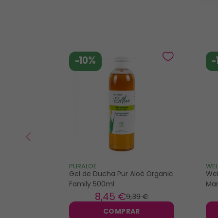
-10%
-
PURALOE
WE
Gel de Ducha Pur Aloé Organic
Wel
Family 500ml
Man
8
,45 €
9
,39 €
COMPRAR