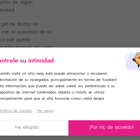
 ducha de argán
uavidad.
 gel de ducha de
con la suavidad de la
La piel queda
fumada después de cada
ntrole su intimidad
ar lista de deseos
ciar sesión
uando visita un sitio web, éste puede almacenar o recuperar
nformación de su navegador, principalmente en forma de "cookies".
adir a la lista de deseos
e de la lista de deseos
iniciar sesión para guardar productos en su lista de deseos.
ta información, que puede ser sobre usted, sus preferencias o su
spositivo de internet (ordenador, tableta o móvil), se utiliza
rincipalmente para que el sitio funcione como usted desea.
Crear una nueva lista
Política de cookies
Me niego
celar
Iniciar sesión
celar
Crear lista de deseos
He elegido
¡Por mí, de acuerdo!