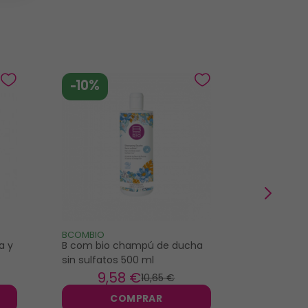
-10%
-10%
BCOMBIO
PHARMASCI
a y
B com bio champú de ducha
Pharmascie
sin sulfatos 500 ml
Monoï gel 
9
,58 €
4
10
,65 €
COMPRAR