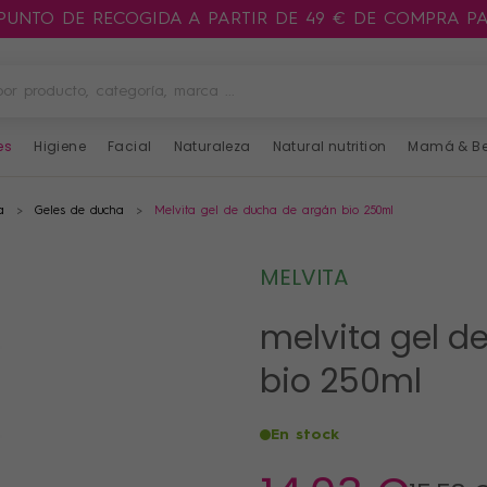
 PUNTO DE RECOGIDA A PARTIR DE 49 € DE COMPRA P
es
Higiene
Facial
Naturaleza
Natural nutrition
Mamá & B
a
Geles de ducha
Melvita gel de ducha de argán bio 250ml
MELVITA
melvita gel d
bio 250ml
En stock