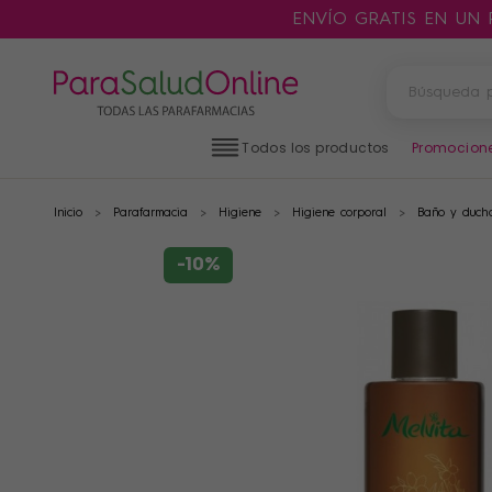
ENVÍO GRATIS EN UN
Todos los productos
Promocion
Inicio
Parafarmacia
Higiene
Higiene corporal
Baño y duch
PRODUCTOS
FILTROS
-10%
CATEGORÍAS
MARCAS